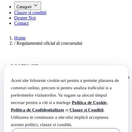
Categorii
Clauze si conditii
Despre Noi
Contact
Home
/
Regulamentul oficial al concursului
CONTACT
Sediu social: Sos. Dudesti-Pantelimon, nr. 42, Cladirea Ra
Acest site foloseste cookie-uri pentru a permite plasarea de
Center, sector 3, Bucuresti
comenzi online, precum si pentru analiza traficului si a
preferintelor vizitatorilor. Va rugam sa alocati timpul
contact@grupdzc.ro
necesar pentru a citi si a intelege
Politica de Cookie
,
Politica de Confidentialitate
si
Clauze si Conditii
.
Telefon 1 :
0769222200
Utilizarea in continuare a site-ului implică acceptarea
Telefon 2 :
0766424242
acestor politici, clauze si conditii.