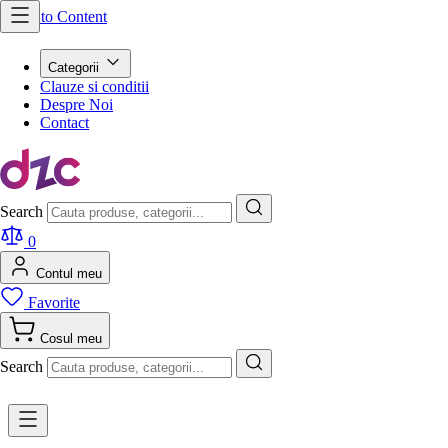
Skip to Content
Categorii
Clauze si conditii
Despre Noi
Contact
Search
0
Contul meu
Favorite
Cosul meu
Search