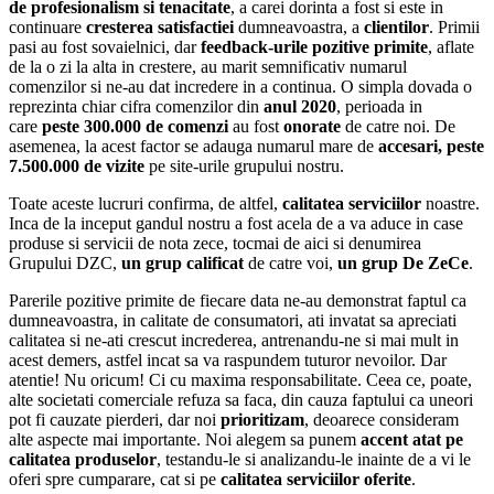
de profesionalism si tenacitate
, a carei dorinta a fost si este in
continuare
cresterea satisfactiei
dumneavoastra, a
clientilor
. Primii
pasi au fost sovaielnici, dar
feedback-urile pozitive primite
, aflate
de la o zi la alta in crestere, au marit semnificativ numarul
comenzilor si ne-au dat incredere in a continua. O simpla dovada o
reprezinta chiar cifra comenzilor din
anul 2020
, perioada in
care
peste 300.000 de comenzi
au fost
onorate
de catre noi. De
asemenea, la acest factor se adauga numarul mare de
accesari, peste
7.500.000 de vizite
pe site-urile grupului nostru.
Toate aceste lucruri confirma, de altfel,
calitatea serviciilor
noastre.
Inca de la inceput gandul nostru a fost acela de a va aduce in case
produse si servicii de nota zece, tocmai de aici si denumirea
Grupului DZC,
un grup calificat
de catre voi,
un grup De ZeCe
.
Parerile pozitive primite de fiecare data ne-au demonstrat faptul ca
dumneavoastra, in calitate de consumatori, ati invatat sa apreciati
calitatea si ne-ati crescut increderea, antrenandu-ne si mai mult in
acest demers, astfel incat sa va raspundem tuturor nevoilor. Dar
atentie! Nu oricum! Ci cu maxima responsabilitate. Ceea ce, poate,
alte societati comerciale refuza sa faca, din cauza faptului ca uneori
pot fi cauzate pierderi, dar noi
prioritizam
, deoarece consideram
alte aspecte mai importante. Noi alegem sa punem
accent atat pe
calitatea produselor
, testandu-le si analizandu-le inainte de a vi le
oferi spre cumparare, cat si pe
calitatea serviciilor oferite
.