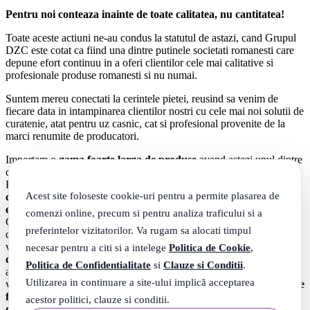
Pentru noi conteaza inainte de toate calitatea, nu cantitatea!
Toate aceste actiuni ne-au condus la statutul de astazi, cand Grupul
DZC este cotat ca fiind una dintre putinele societati romanesti care
depune efort continuu in a oferi clientilor cele mai calitative si
profesionale produse romanesti si nu numai.
Suntem mereu conectati la cerintele pietei, reusind sa venim de
fiecare data in intampinarea clientilor nostri cu cele mai noi solutii de
curatenie, atat pentru uz casnic, cat si profesional provenite de la
marci renumite de producatori.
Importam o
gama foarte larga de produse
avand astazi unul dintre
cele mai
vaste portofolii de produse
de pe piata de profil din
Romania (
produse de curatenie, ingrijire, igiena, accesorii si
Acest site foloseste cookie-uri pentru a permite plasarea de
consumabile, bacanie, produse de sezon, categorii cu specific
etc
.), cat si un
raport calitate-pret
de invidiat. De asemenea,
comenzi online, precum si pentru analiza traficului si a
Grupul DZC adaposteste acum si o selectie vasta a celor mai
preferintelor vizitatorilor. Va rugam sa alocati timpul
complexe, importante si cautate
materiale de studiu
. Indiferent ca
vorbim despre
manuale, auxiliare, carti de specialitate sau carti
necesar pentru a citi si a intelege
Politica de Cookie
,
de lectura individuala
, pe pagina noastra veti putea gasi ceea ce v-
Politica de Confidentialitate
si
Clauze si Conditii
.
ar interesa. Trebuie sa mentionam un lucru deloc neglijabil, cand
Utilizarea in continuare a site-ului implică acceptarea
vine vorba despre o astfel de sectiune/categorie:
echipa noastra este
formata si din membri care au cunostinte pentru fiecare
acestor politici, clauze si conditii.
domeniu in parte
, astfel incat, lucrarile pe care vi le oferim spre