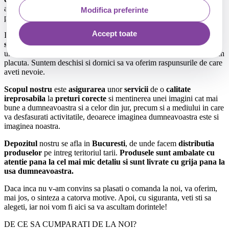
achizitie sa fie conforme si sa raspunda asteptarilor fiecarui client in
Modifica preferinte
parte.
Accept toate
In concluzie,
personalul
nostru este
implicat
,
bine-instruit
si
gata
sa solutioneze
orice nelamurire aveti in ceea ce priveste achizitia
unui produs, plasarea unei comenzi sau oricare alta situatie mai putin
placuta. Suntem deschisi si dornici sa va oferim raspunsurile de care
aveti nevoie.
Scopul nostru
este
asigurarea
unor
servicii
de o
calitate
ireprosabila
la
preturi corecte
si mentinerea unei imagini cat mai
bune a dumneavoastra si a celor din jur, precum si a mediului in care
va desfasurati activitatile, deoarece imaginea dumneavoastra este si
imaginea noastra.
Depozitul
nostru se afla in
Bucuresti
, de unde facem
distributia
produselor
pe intreg teritoriul tarii.
Produsele sunt ambalate cu
atentie pana la cel mai mic detaliu si sunt livrate cu grija pana la
usa dumneavoastra.
Daca inca nu v-am convins sa plasati o comanda la noi, va oferim,
mai jos, o sinteza a catorva motive. Apoi, cu siguranta, veti sti sa
alegeti, iar noi vom fi aici sa va ascultam dorintele!
DE CE SA CUMPARATI DE LA NOI?