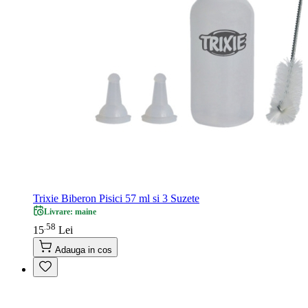
Trixie Biberon Pisici 57 ml si 3 Suzete
Livrare: maine
58
.
15
Lei
Adauga in cos