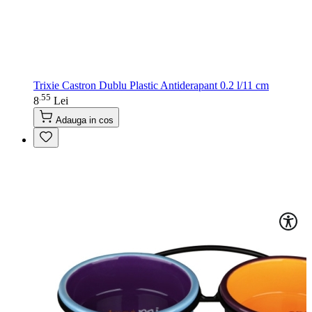
Trixie Castron Dublu Plastic Antiderapant 0.2 l/11 cm
55
.
8
Lei
Adauga in cos