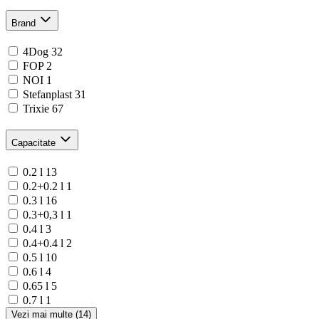
Brand
4Dog
32
FOP
2
NOI
1
Stefanplast
31
Trixie
67
Capacitate
0.2 l
13
0.2+0.2 l
1
0.3 l
16
0.3+0,3 l
1
0.4 l
3
0.4+0.4 l
2
0.5 l
10
0.6 l
4
0.65 l
5
0.7 l
1
Vezi mai multe (14)