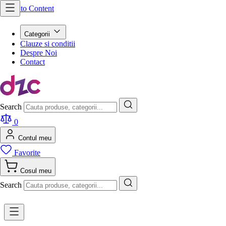
Skip to Content
Categorii
Clauze si conditii
Despre Noi
Contact
Search
0
Contul meu
Favorite
Cosul meu
Search