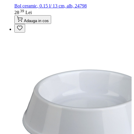
Bol ceramic, 0.15 l/ 13 cm, alb, 24798
39
.
28
Lei
Adauga in cos