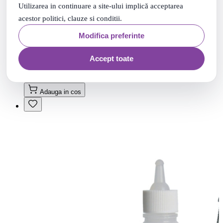
Utilizarea in continuare a site-ului implică acceptarea
acestor politici, clauze si conditii.
Modifica preferinte
Accept toate
Seringa Hranire Cu 3 Tetine Silicon, 10 ml, 2422
58
.
7
Lei
Adauga in cos