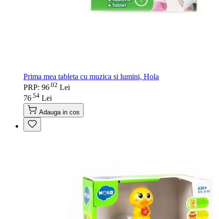
Prima mea tableta cu muzica si lumini, Hola
02
.
PRP: 96
Lei
54
.
76
Lei
Adauga in cos