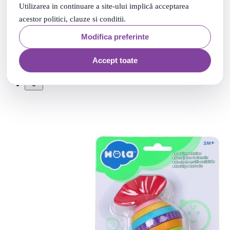
Utilizarea in continuare a site-ului implică acceptarea
acestor politici, clauze si conditii.
Paturica bebe cu baterii
Modifica preferinte
Livrare: maine
98
.
95
Lei
Accept toate
Adauga in cos