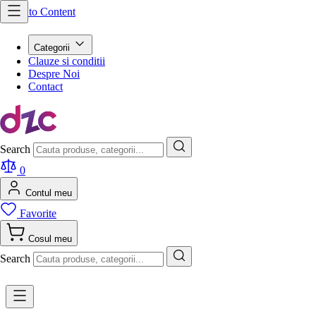
Skip to Content
Categorii
Clauze si conditii
Despre Noi
Contact
Search
0
Contul meu
Favorite
Cosul meu
Search