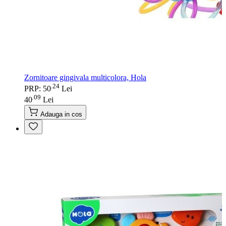
Zornitoare gingivala multicolora, Hola
24
.
PRP: 50
Lei
09
.
40
Lei
Adauga in cos