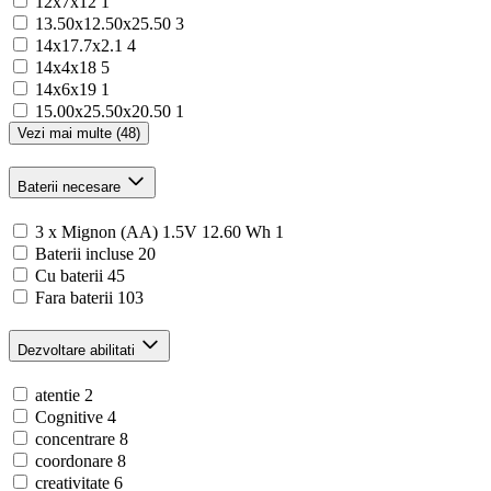
12x7x12
1
13.50x12.50x25.50
3
14x17.7x2.1
4
14x4x18
5
14x6x19
1
15.00x25.50x20.50
1
Vezi mai multe (48)
Baterii necesare
3 x Mignon (AA) 1.5V 12.60 Wh
1
Baterii incluse
20
Cu baterii
45
Fara baterii
103
Dezvoltare abilitati
atentie
2
Cognitive
4
concentrare
8
coordonare
8
creativitate
6