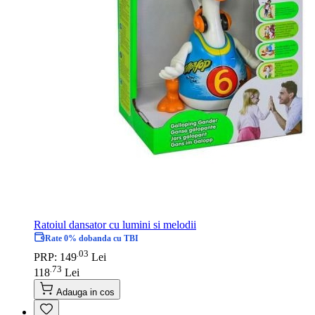
Ratoiul dansator cu lumini si melodii
Rate 0% dobanda cu TBI
03
.
PRP: 149
Lei
73
.
118
Lei
Adauga in cos