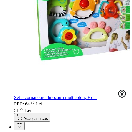
Set 5 zornaitoare dinozauri multicolori, Hola
30
.
PRP: 64
Lei
27
.
51
Lei
Adauga in cos