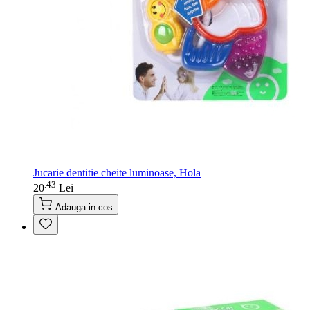
Jucarie dentitie cheite luminoase, Hola
43
.
20
Lei
Adauga in cos