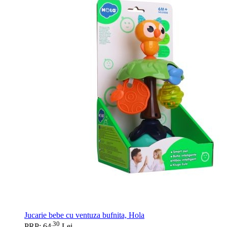
Jucarie bebe cu ventuza bufnita, Hola
30
.
PRP: 64
Lei