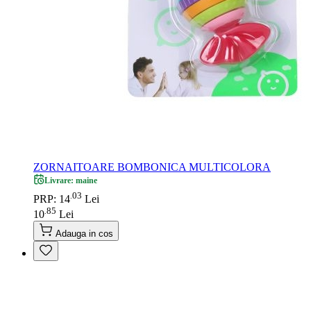
ZORNAITOARE BOMBONICA MULTICOLORA
Livrare: maine
03
.
PRP: 14
Lei
85
.
10
Lei
Adauga in cos