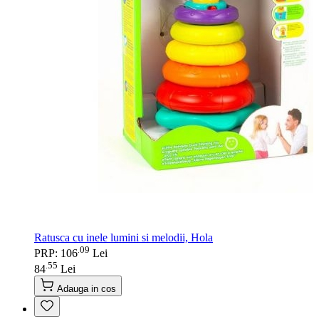
Ratusca cu inele lumini si melodii, Hola
09
.
PRP: 106
Lei
55
.
84
Lei
Adauga in cos