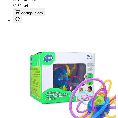
27
.
51
Lei
Adauga in cos