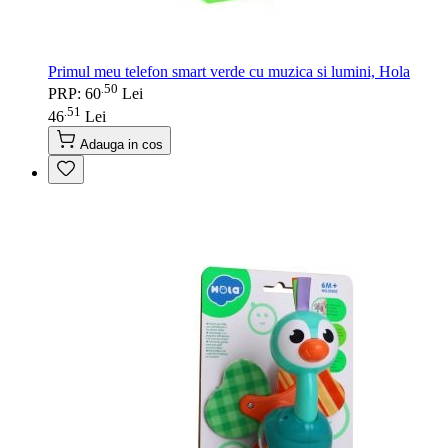
Primul meu telefon smart verde cu muzica si lumini, Hola
50
.
PRP: 60
Lei
51
.
46
Lei
Adauga in cos