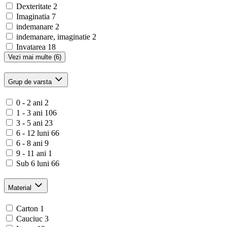
Dexteritate
2
Imaginatia
7
indemanare
2
indemanare, imaginatie
2
Invatarea
18
Vezi mai multe (6)
Grup de varsta
0 - 2 ani
2
1 - 3 ani
106
3 - 5 ani
23
6 - 12 luni
66
6 - 8 ani
9
9 - 11 ani
1
Sub 6 luni
66
Material
Carton
1
Cauciuc
3