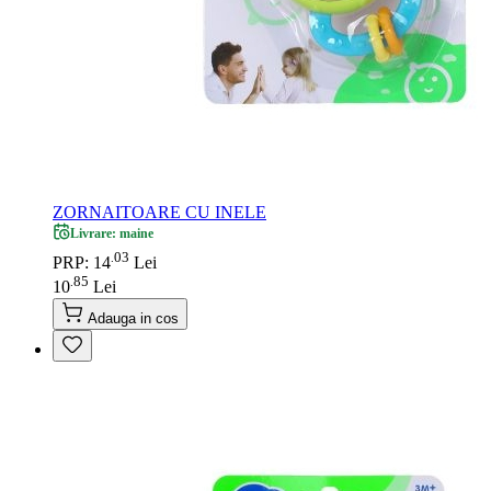
ZORNAITOARE CU INELE
Livrare: maine
03
.
PRP: 14
Lei
85
.
10
Lei
Adauga in cos