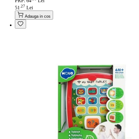
PRP: 64
Lei
27
.
51
Lei
Adauga in cos