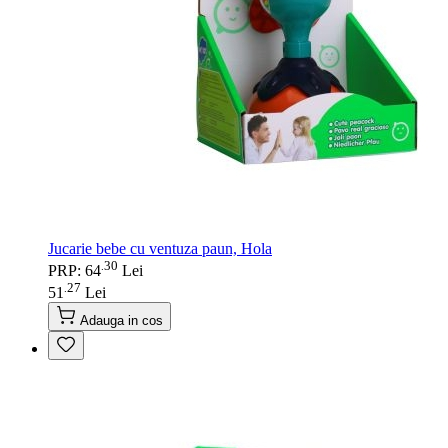
Jucarie bebe cu ventuza paun, Hola
30
.
PRP: 64
Lei
27
.
51
Lei
Adauga in cos