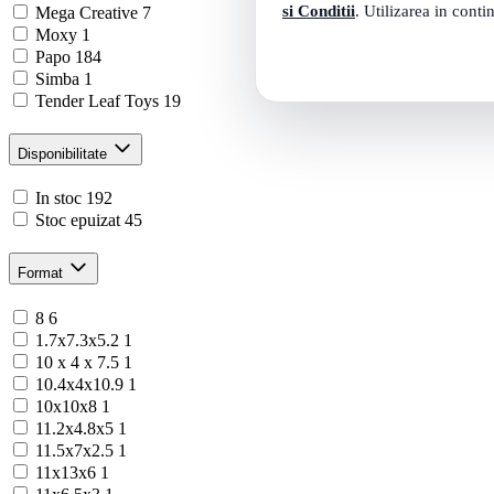
si Conditii
. Utilizarea in conti
Mega Creative
7
Moxy
1
Papo
184
Simba
1
Tender Leaf Toys
19
Disponibilitate
In stoc
192
Stoc epuizat
45
Format
8
6
1.7x7.3x5.2
1
10 x 4 x 7.5
1
10.4x4x10.9
1
10x10x8
1
11.2x4.8x5
1
11.5x7x2.5
1
11x13x6
1