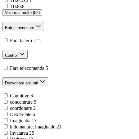
11x6.5x3
1
11x8x8
1
Vezi mai multe (52)
Baterii necesare
Fara baterii
215
Control
Fara telecomanda
5
Dezvoltare abilitati
Cognitive
6
concentrare
5
coordonare
2
Dexteritate
6
Imaginatia
13
indemanare, imaginatie
21
Invatarea
35