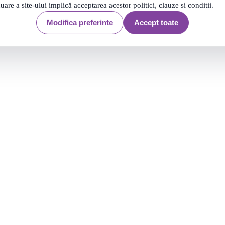
nuare a site-ului implică acceptarea acestor politici, clauze si conditii.
237 produse
Modifica preferinte
Accept toate