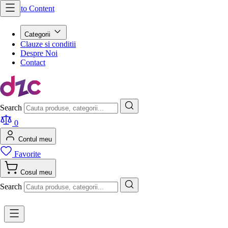
Skip to Content
Categorii
Clauze si conditii
Despre Noi
Contact
Search
0
Contul meu
Favorite
Cosul meu
Search