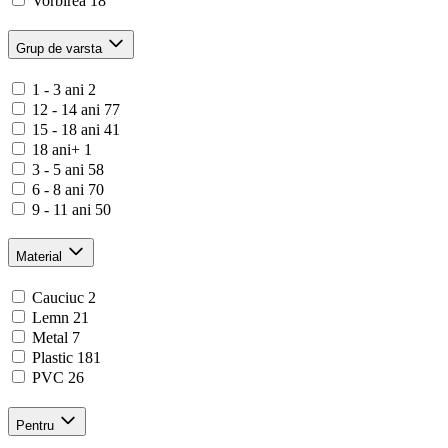
Vorbirea
18
Grup de varsta
1 - 3 ani
2
12 - 14 ani
77
15 - 18 ani
41
18 ani+
1
3 - 5 ani
58
6 - 8 ani
70
9 - 11 ani
50
Material
Cauciuc
2
Lemn
21
Metal
7
Plastic
181
PVC
26
Pentru