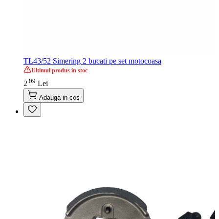
TL43/52 Simering 2 bucati pe set motocoasa
Ultimul produs in stoc
09
.
2
Lei
Adauga in cos