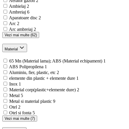
Aerator gazon
2
Ambielaj
2
Ambreiaj
6
Aparatoare disc
2
Arc
2
Arc ambreiaj
2
Vezi mai multe (62)
Material
65 Mn (Material lama); ABS (Material echipament)
1
ABS Polipropilena
1
Aluminiu, fier, plastic, etc
2
elemente din plastic + elemente dure
1
Inox
1
Material corp(plastic+elemente dure)
2
Metal
5
Metal si material plastic
9
Otel
2
Otel si fonta
5
Vezi mai multe (7)