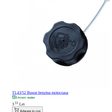
TL43/52 Buson benzina motocoasa
Livrare: maine
55
.
3
Lei
Adauga in cos