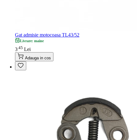
Gat admisie motocoasa TL43/52
Livrare: maine
45
.
3
Lei
Adauga in cos