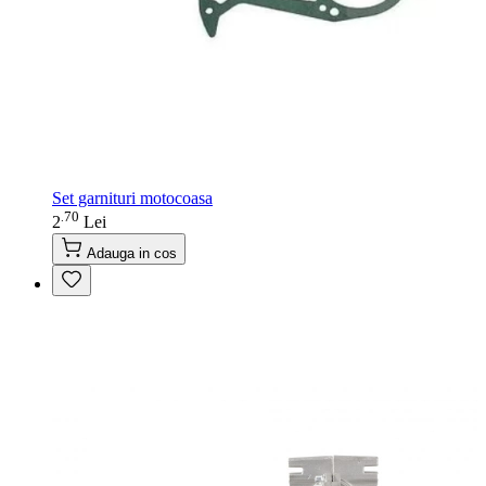
Set garnituri motocoasa
70
.
2
Lei
Adauga in cos