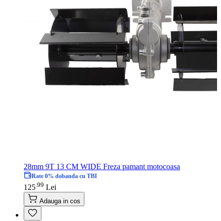
28mm 9T 13 CM WIDE Freza pamant motocoasa
Rate 0% dobanda cu TBI
99
.
125
Lei
Adauga in cos