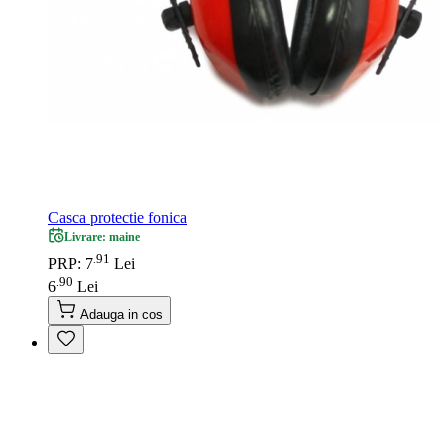
Casca protectie fonica
Livrare: maine
91
.
PRP: 7
Lei
90
.
6
Lei
Adauga in cos