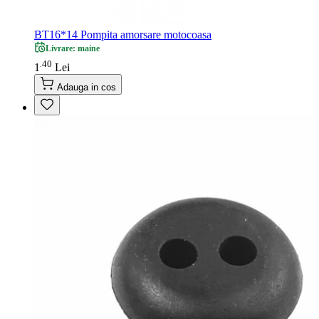
BT16*14 Pompita amorsare motocoasa
Livrare: maine
40
.
1
Lei
Adauga in cos