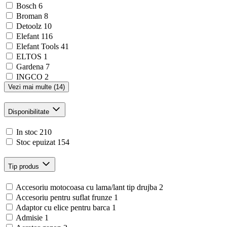
Bosch
6
Broman
8
Detoolz
10
Elefant
116
Elefant Tools
41
ELTOS
1
Gardena
7
INGCO
2
Vezi mai multe (14)
Disponibilitate
In stoc
210
Stoc epuizat
154
Tip produs
Accesoriu motocoasa cu lama/lant tip drujba
2
Accesoriu pentru suflat frunze
1
Adaptor cu elice pentru barca
1
Admisie
1