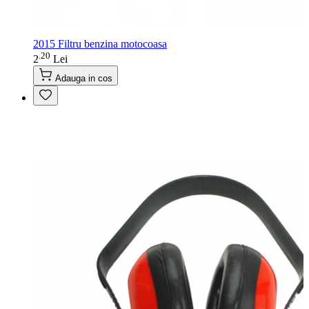
2015 Filtru benzina motocoasa
20
.
2
Lei
Adauga in cos