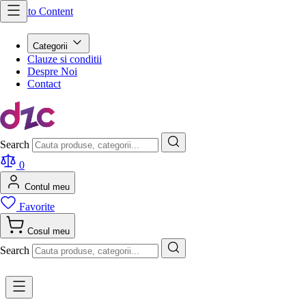
Skip to Content
Categorii
Clauze si conditii
Despre Noi
Contact
Search
0
Contul meu
Favorite
Cosul meu
Search