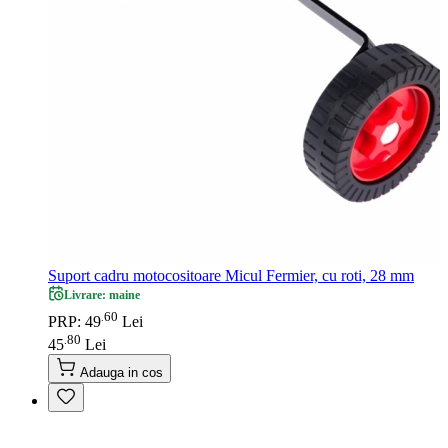
Suport cadru motocositoare Micul Fermier, cu roti, 28 mm
Livrare: maine
60
.
PRP: 49
Lei
80
.
45
Lei
Adauga in cos