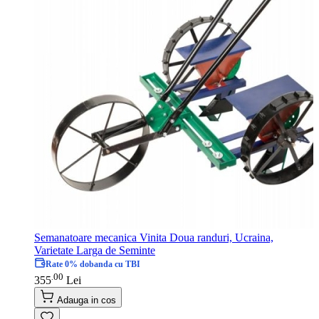
Semanatoare mecanica Vinita Doua randuri, Ucraina,
Varietate Larga de Seminte
Rate 0% dobanda cu TBI
00
.
355
Lei
Adauga in cos