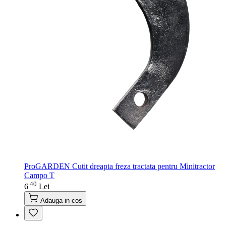
ProGARDEN Cutit dreapta freza tractata pentru Minitractor
Campo T
40
.
6
Lei
Adauga in cos