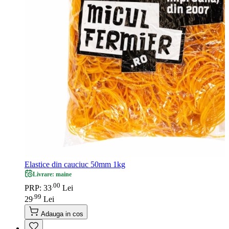
Elastice din cauciuc 50mm 1kg
Livrare: maine
00
.
PRP: 33
Lei
99
.
29
Lei
Adauga in cos