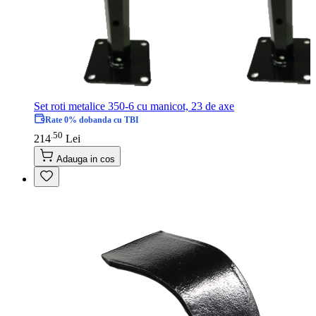
Set roti metalice 350-6 cu manicot, 23 de axe
Rate 0% dobanda cu TBI
50
.
214
Lei
Adauga in cos