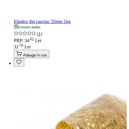
Elastice din cauciuc 32mm 1kg
Livrare: maine
(1)
62
.
PRP: 34
Lei
70
.
32
Lei
Adauga in cos