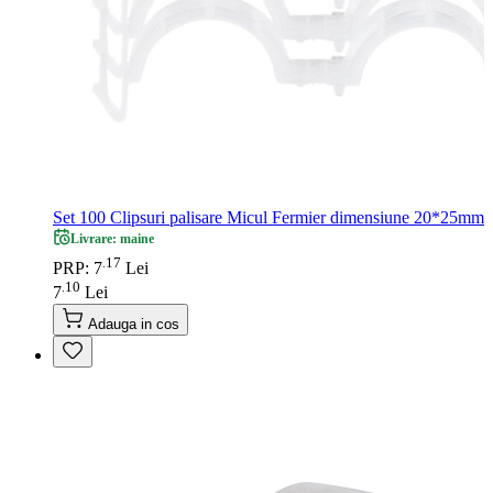
Set 100 Clipsuri palisare Micul Fermier dimensiune 20*25mm
Livrare: maine
17
.
PRP: 7
Lei
10
.
7
Lei
Adauga in cos