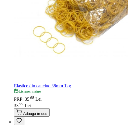
Elastice din cauciuc 38mm 1kg
Livrare: maine
68
.
PRP: 35
Lei
99
.
33
Lei
Adauga in cos