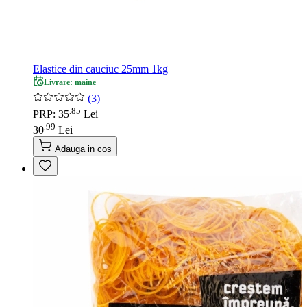
Elastice din cauciuc 25mm 1kg
Livrare: maine
(3)
85
.
PRP: 35
Lei
99
.
30
Lei
Adauga in cos