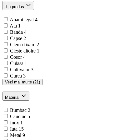
Tip produs
Aparat legat
4
Ata
1
Banda
4
Capse
2
Clema fixare
2
Cleste altoire
1
Cosor
4
Culasa
1
Cultivator
3
Curea
3
Vezi mai multe (21)
Material
Bumbac
2
Cauciuc
5
Inox
1
Iuta
15
Metal
9