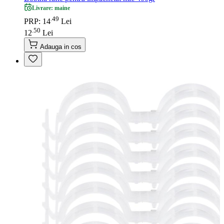
Livrare: maine
49
.
PRP: 14
Lei
50
.
12
Lei
Adauga in cos