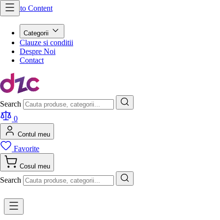
Skip to Content
Categorii
Clauze si conditii
Despre Noi
Contact
Search
0
Contul meu
Favorite
Cosul meu
Search