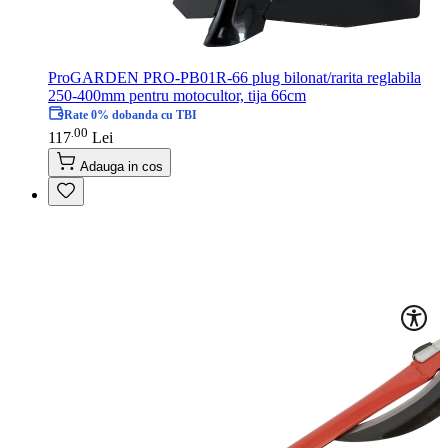
ProGARDEN PRO-PB01R-66 plug bilonat/rarita reglabila
250-400mm pentru motocultor, tija 66cm
Rate 0% dobanda cu TBI
00
.
117
Lei
Adauga in cos