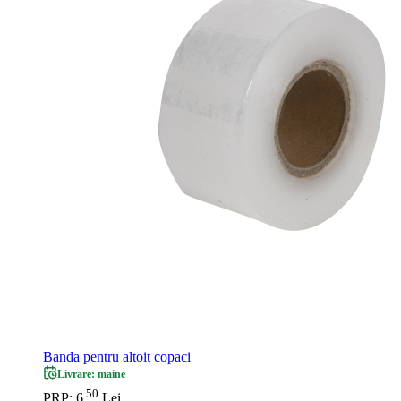
Banda pentru altoit copaci
Livrare: maine
50
.
PRP: 6
Lei