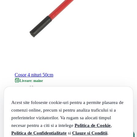
Cosor 4 nituri 50cm
Livrare: maine
09
.
PRP: 8
Lei
50
.
7
Lei
Acest site foloseste cookie-uri pentru a permite plasarea de
Adauga in cos
comenzi online, precum si pentru analiza traficului si a
preferintelor vizitatorilor. Va rugam sa alocati timpul
necesar pentru a citi si a intelege
Politica de Cookie
,
Politica de Confidentialitate
si
Clauze si Conditii
.