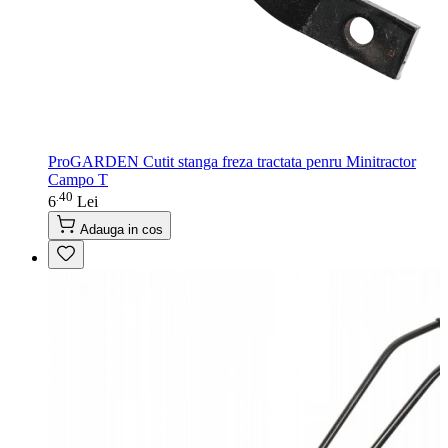
ProGARDEN Cutit stanga freza tractata penru Minitractor
Campo T
40
.
6
Lei
Adauga in cos