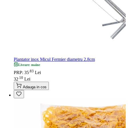
Plantator inox Micul Fermier diametru 2.8cm
Livrare: maine
83
.
PRP: 35
Lei
10
.
32
Lei
Adauga in cos