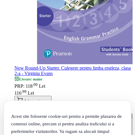
New Round-Up Starter. Culegere pentru limba engleza, clasa
2-a - Virginia Evans
Livrare: maine
00
.
PRP: 118
Lei
99
.
116
Lei
Adauga in cos
Acest site foloseste cookie-uri pentru a permite plasarea de
comenzi online, precum si pentru analiza traficului si a
preferintelor vizitatorilor. Va rugam sa alocati timpul