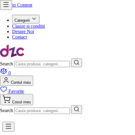
Skip to Content
Categorii
Clauze si conditii
Despre Noi
Contact
Search
0
Contul meu
Favorite
Cosul meu
Search