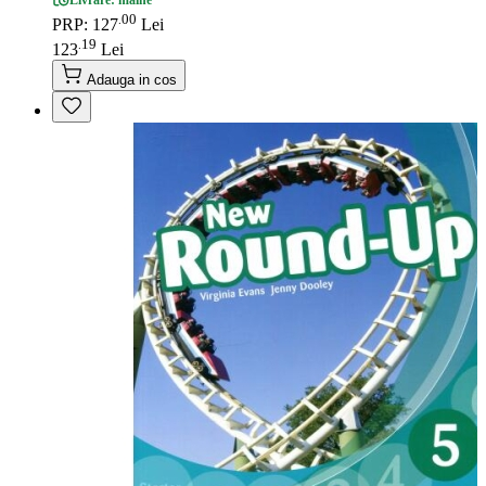
Livrare: maine
00
.
PRP: 127
Lei
19
.
123
Lei
Adauga in cos