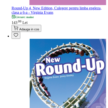
Round-Up 4, New Edition, Culegere pentru limba engleza,
clasa a 6-a - Virginia Evans
Livrare: maine
99
.
143
Lei
Adauga in cos