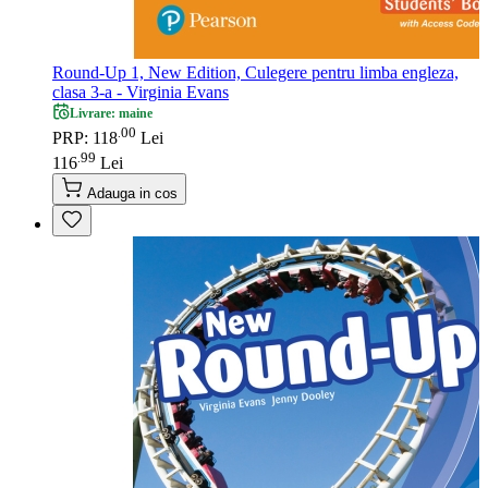
Round-Up 1, New Edition, Culegere pentru limba engleza,
clasa 3-a - Virginia Evans
Livrare: maine
00
.
PRP: 118
Lei
99
.
116
Lei
Adauga in cos