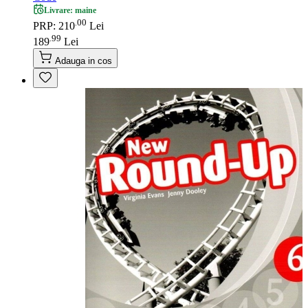
Livrare: maine
00
.
PRP: 210
Lei
99
.
189
Lei
Adauga in cos