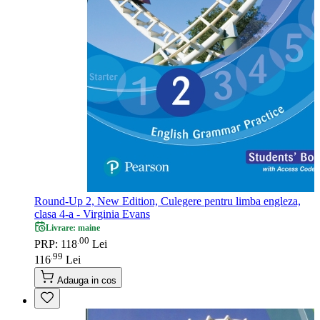
Round-Up 2, New Edition, Culegere pentru limba engleza,
clasa 4-a - Virginia Evans
Livrare: maine
00
.
PRP: 118
Lei
99
.
116
Lei
Adauga in cos