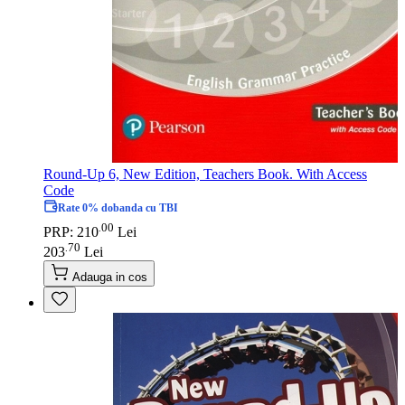
Round-Up 6, New Edition, Teachers Book. With Access
Code
Rate 0% dobanda cu TBI
00
.
PRP: 210
Lei
70
.
203
Lei
Adauga in cos