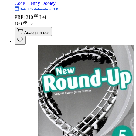
Code - Jenny Dooley
Rate 0% dobanda cu TBI
00
.
PRP: 210
Lei
99
.
189
Lei
Adauga in cos