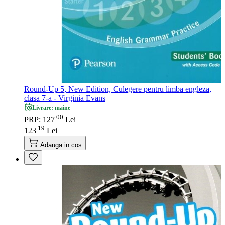
Round-Up 5, New Edition, Culegere pentru limba engleza,
clasa 7-a - Virginia Evans
Livrare: maine
00
.
PRP: 127
Lei
19
.
123
Lei
Adauga in cos