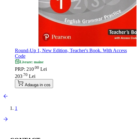
Round-Up 1, New Edition, Teacher's Book. With Access
Code
Livrare: maine
00
.
PRP: 210
Lei
70
.
203
Lei
Adauga in cos
1