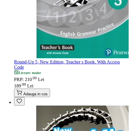
Round-Up 5, New Edition, Teacher s Book. With Access
Code
Livrare: maine
00
.
PRP: 210
Lei
99
.
189
Lei
Adauga in cos