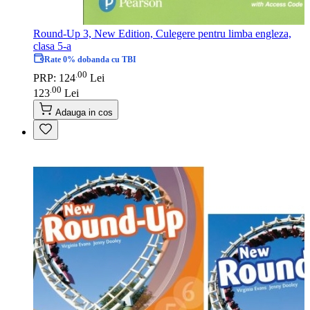
Round-Up 3, New Edition, Culegere pentru limba engleza,
clasa 5-a
Rate 0% dobanda cu TBI
00
.
PRP: 124
Lei
00
.
123
Lei
Adauga in cos