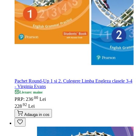
Pachet Round-Up 1 si 2. Culegere Limba Engleza clasele 3-4
- Virginia Evans
Livrare: maine
00
.
PRP: 236
Lei
92
.
228
Lei
Adauga in cos