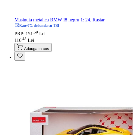
Masinuta metalica BMW I8 negru 1: 24, Rastar
Rate 0% dobanda cu TBI
69
.
PRP: 151
Lei
48
.
116
Lei
Adauga in cos