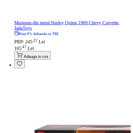
Masinuta din metal Harley Quinn 1969 Chevy Corvette,
JadaToys
Rate 0% dobanda cu TBI
22
.
PRP: 245
Lei
47
.
165
Lei
Adauga in cos