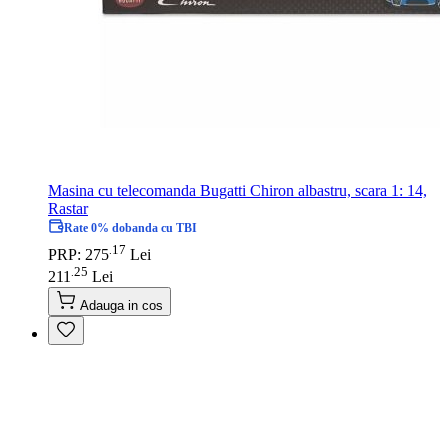
Masina cu telecomanda Bugatti Chiron albastru, scara 1: 14,
Rastar
Rate 0% dobanda cu TBI
17
.
PRP: 275
Lei
25
.
211
Lei
Adauga in cos