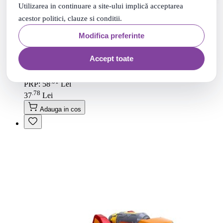
Utilizarea in continuare a site-ului implică acceptarea
acestor politici, clauze si conditii.
Modifica preferinte
Accept toate
Masina de teren Rally Monster, Dickie
01
.
PRP: 58
Lei
78
.
37
Lei
Adauga in cos