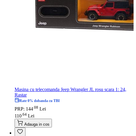
Masina cu telecomanda Jeep Wrangler JL rosu scara 1: 24,
Rastar
Rate 0% dobanda cu TBI
08
.
PRP: 144
Lei
64
.
110
Lei
Adauga in cos