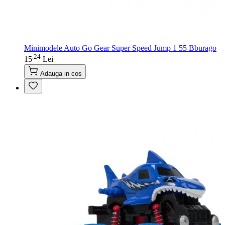
Minimodele Auto Go Gear Super Speed Jump 1 55 Bburago
24
.
15
Lei
Adauga in cos