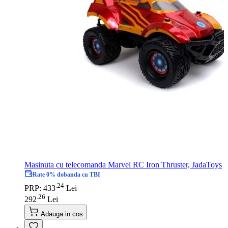
Masinuta cu telecomanda Marvel RC Iron Thruster, JadaToys
Rate 0% dobanda cu TBI
24
.
PRP: 433
Lei
26
.
292
Lei
Adauga in cos