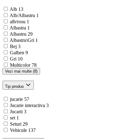
Alb
13
Alb/Albastru
1
alb/rosu
1
Albastra
1
Albastru
29
Albastru\Gri
1
Bej
3
Galben
9
Gri
10
Multicolor
78
Vezi mai multe (8)
Tip produs
jucarie
57
Jucarie interactiva
3
Jucarii
3
set
1
Seturi
29
Vehicule
137