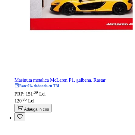
Masinuta metalica McLaren P1, galbena, Rastar
Rate 0% dobanda cu TBI
69
.
PRP: 151
Lei
85
.
120
Lei
Adauga in cos