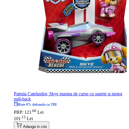
Patrula Catelusilor, Skye masina de curse cu sunete si motor
pull-back
Rate 0% dobanda cu TBI
66
.
PRP: 121
Lei
15
.
101
Lei
Adauga in cos