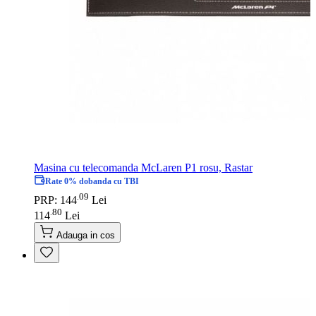
Masina cu telecomanda McLaren P1 rosu, Rastar
Rate 0% dobanda cu TBI
09
.
PRP: 144
Lei
80
.
114
Lei
Adauga in cos