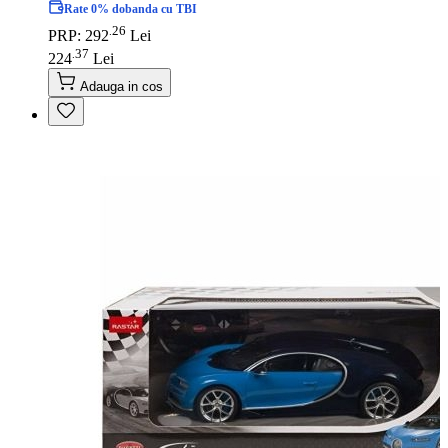
Rate 0% dobanda cu TBI
26
.
PRP: 292
Lei
37
.
224
Lei
Adauga in cos