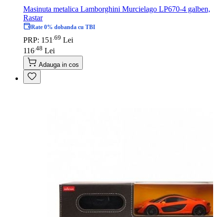
Masinuta metalica Lamborghini Murcielago LP670-4 galben,
Rastar
Rate 0% dobanda cu TBI
69
.
PRP: 151
Lei
48
.
116
Lei
Adauga in cos