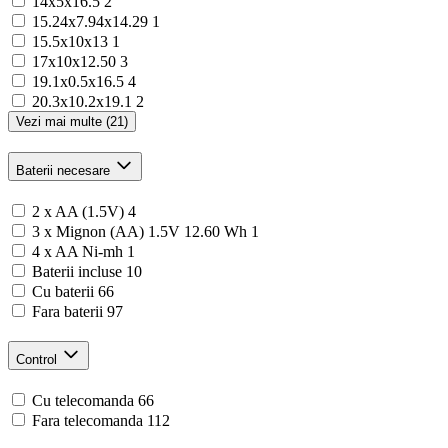
14x5x16.5
2
15.24x7.94x14.29
1
15.5x10x13
1
17x10x12.50
3
19.1x0.5x16.5
4
20.3x10.2x19.1
2
Vezi mai multe (21)
Baterii necesare
2 x AA (1.5V)
4
3 x Mignon (AA) 1.5V 12.60 Wh
1
4 x AA Ni-mh
1
Baterii incluse
10
Cu baterii
66
Fara baterii
97
Control
Cu telecomanda
66
Fara telecomanda
112