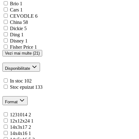
Brio
1
Cars
1
CEVODLE
6
China
58
Dickie
5
Ding
1
Disney
1
Fisher Price
1
Vezi mai multe (21)
Disponibilitate
In stoc
102
Stoc epuizat
133
Format
1231014
2
12x12x24
1
14x3x17
2
14x4x16
1