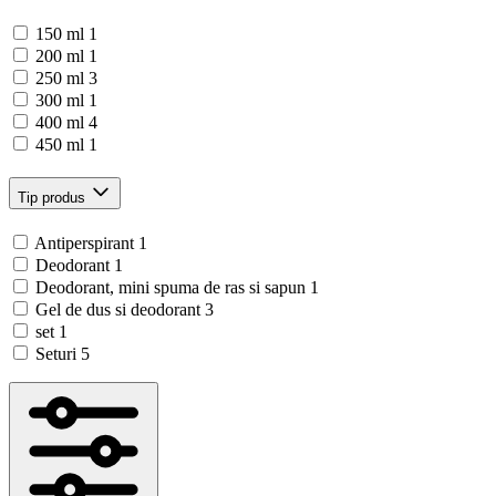
150 ml
1
200 ml
1
250 ml
3
300 ml
1
400 ml
4
450 ml
1
Tip produs
Antiperspirant
1
Deodorant
1
Deodorant, mini spuma de ras si sapun
1
Gel de dus si deodorant
3
set
1
Seturi
5