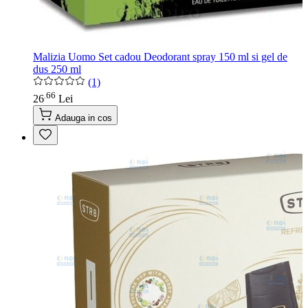
Malizia Uomo Set cadou Deodorant spray 150 ml si gel de
dus 250 ml
(1)
66
.
26
Lei
Adauga in cos