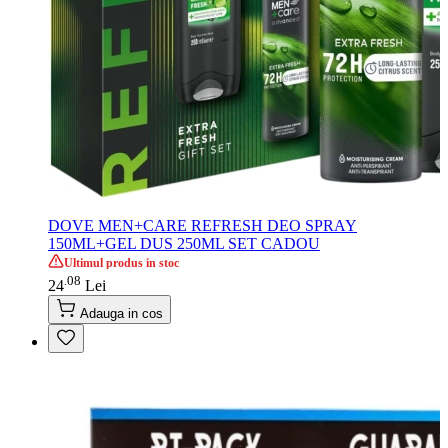
DOVE MEN+CARE REFRESH DEO SPRAY
150ML+GEL DUS 250ML SET CADOU
Ultimul produs in stoc
08
.
24
Lei
Adauga in cos