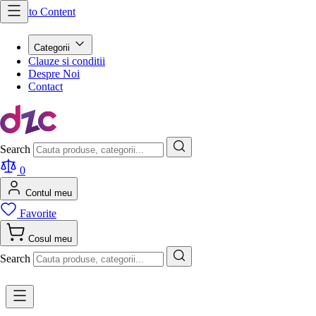
Skip to Content
Categorii
Clauze si conditii
Despre Noi
Contact
Search
0
Contul meu
Favorite
Cosul meu
Search