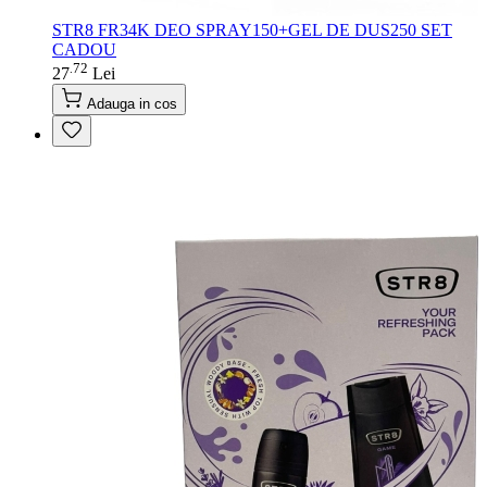
STR8 FR34K DEO SPRAY150+GEL DE DUS250 SET
CADOU
72
.
27
Lei
Adauga in cos