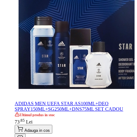
ADIDAS MEN UEFA STAR AS100ML+DEO
SPRAY150ML+SG250ML+DNS75ML SET CADOU
Ultimul produs in stoc
85
.
73
Lei
Adauga in cos