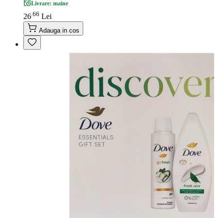
Livrare: maine
66
.
26
Lei
Adauga in cos