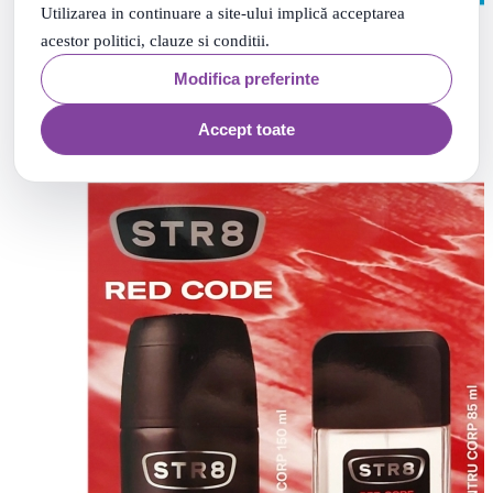
Utilizarea in continuare a site-ului implică acceptarea
ADIDAS MEN ICE DIVE DNS75ML+SG250ML SET
acestor politici, clauze si conditii.
CADOU
Ultimul produs in stoc
Modifica preferinte
84
.
47
Lei
Adauga in cos
Accept toate