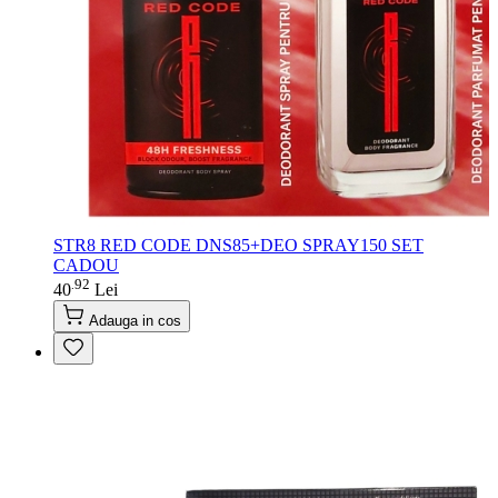
STR8 RED CODE DNS85+DEO SPRAY150 SET
CADOU
92
.
40
Lei
Adauga in cos