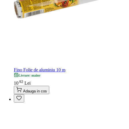
Fino Folie de aluminiu 10 m
Livrare: maine
92
.
10
Lei
Adauga in cos