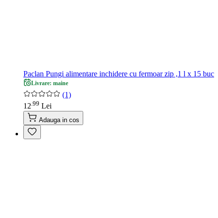
Paclan Pungi alimentare inchidere cu fermoar zip ,1 l x 15 buc
Livrare: maine
(1)
99
.
12
Lei
Adauga in cos