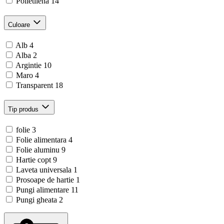
Polietilena
14
Culoare
Alb
4
Alba
2
Argintie
10
Maro
4
Transparent
18
Tip produs
folie
3
Folie alimentara
4
Folie aluminu
9
Hartie copt
9
Laveta universala
1
Prosoape de hartie
1
Pungi alimentare
11
Pungi gheata
2