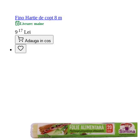
Fino Hartie de copt 8 m
Livrare: maine
17
.
9
Lei
Adauga in cos