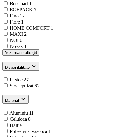
Beesmart
1
EGEPACK
5
Fino
12
Fiore
1
HOME COMFORT
1
MAXI
2
NOI
6
Novax
1
Vezi mai multe (6)
Disponibilitate
In stoc
27
Stoc epuizat
62
Material
Aluminiu
11
Celuloza
8
Hartie
1
Poliester si vascoza
1