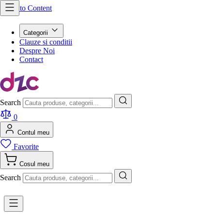
Skip to Content
Categorii
Clauze si conditii
Despre Noi
Contact
Search
0
Contul meu
Favorite
Cosul meu
Search