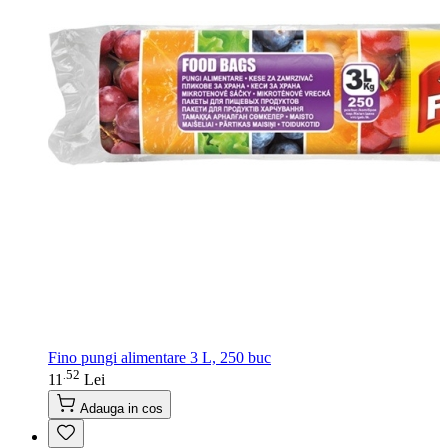
Fino pungi alimentare 3 L, 250 buc
52
.
11
Lei
Adauga in cos