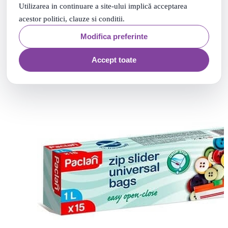
Utilizarea in continuare a site-ului implică acceptarea
99
.
9
Lei
acestor politici, clauze si conditii.
Adauga in cos
Modifica preferinte
Accept toate