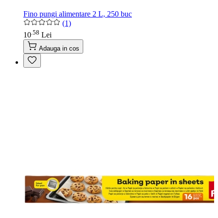
Fino pungi alimentare 2 L, 250 buc
(1)
58
.
10
Lei
Adauga in cos