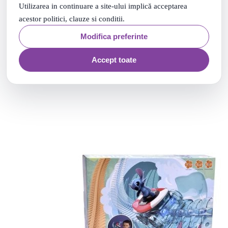
Utilizarea in continuare a site-ului implică acceptarea
acestor politici, clauze si conditii.
SET 5 MASINI HOT WHEELS STUNT TRACKS
20
.
PRP: 82
Lei
Modifica preferinte
70
.
64
Lei
Adauga in cos
Accept toate