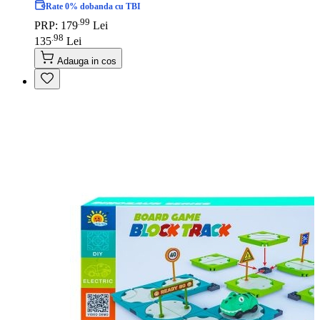
Rate 0% dobanda cu TBI
99
.
PRP: 179
Lei
98
.
135
Lei
Adauga in cos