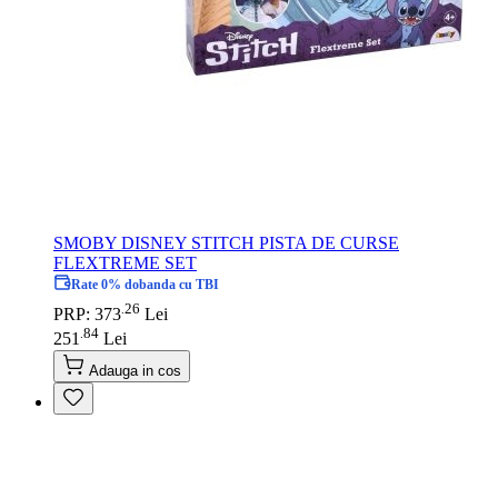
SMOBY DISNEY STITCH PISTA DE CURSE
FLEXTREME SET
Rate 0% dobanda cu TBI
26
.
PRP: 373
Lei
84
.
251
Lei
Adauga in cos