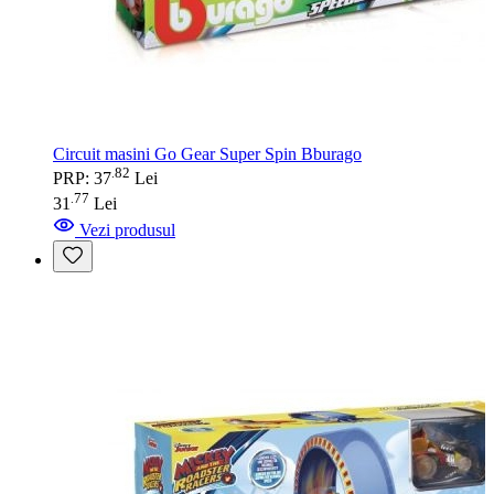
Circuit masini Go Gear Super Spin Bburago
82
.
PRP: 37
Lei
77
.
31
Lei
Vezi produsul