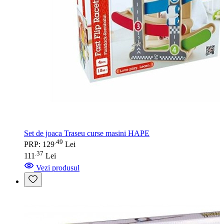
Set de joaca Traseu curse masini HAPE
49
.
PRP: 129
Lei
37
.
111
Lei
Vezi produsul