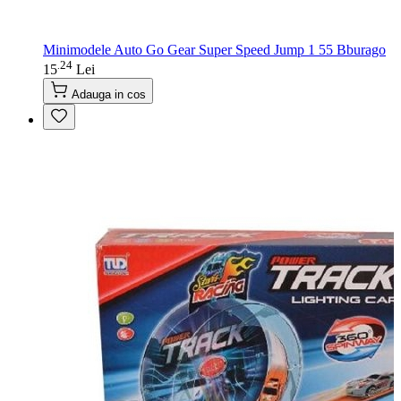
Minimodele Auto Go Gear Super Speed Jump 1 55 Bburago
24
.
15
Lei
Adauga in cos