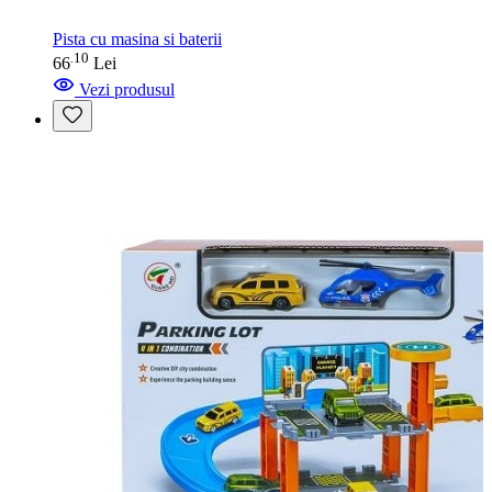
Pista cu masina si baterii
10
.
66
Lei
Vezi produsul