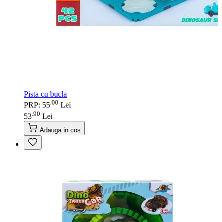
Pista cu bucla
00
.
PRP: 55
Lei
90
.
53
Lei
Adauga in cos