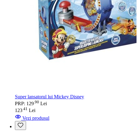
Super lansatorul lui Mickey Disney
90
.
PRP: 129
Lei
41
.
123
Lei
Vezi produsul