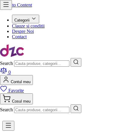
Skip to Content
Categorii
Clauze si conditii
Despre Noi
Contact
Search
0
Contul meu
Favorite
Cosul meu
Search