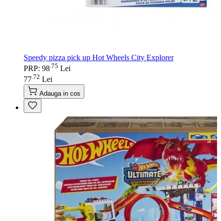
Speedy pizza pick up Hot Wheels City Explorer
75
.
PRP: 98
Lei
72
.
77
Lei
Adauga in cos