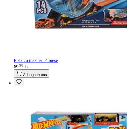
Pista cu masina 14 piese
98
.
69
Lei
Adauga in cos