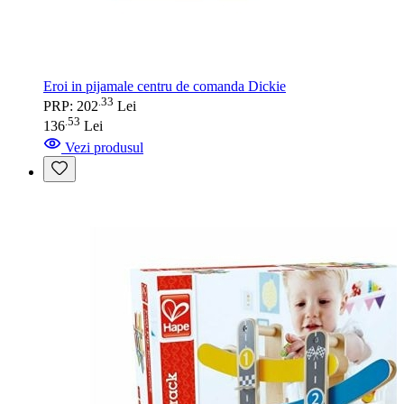
Eroi in pijamale centru de comanda Dickie
33
.
PRP: 202
Lei
53
.
136
Lei
Vezi produsul