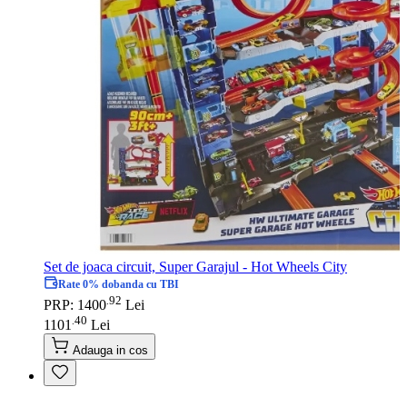
Set de joaca circuit, Super Garajul - Hot Wheels City
Rate 0% dobanda cu TBI
92
.
PRP: 1400
Lei
40
.
1101
Lei
Adauga in cos