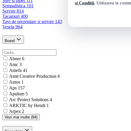
Sare si piper
111
si Conditii
. Utilizarea in conti
Semnalistica
101
Servire
814
Tacamuri
400
Tavi de prezentare si servire
143
Vesela
964
Brand
Abner
6
Amc
3
Amefa
41
Amit Creative Production
6
Amos
1
Aps
157
Apulum
5
Arc Proiect Solutions
4
ARKTIC by Hendi
1
Arpex
2
Vezi mai multe (84)