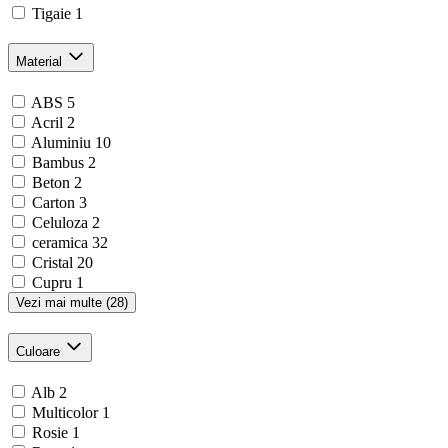
Tigaie
1
Material
ABS
5
Acril
2
Aluminiu
10
Bambus
2
Beton
2
Carton
3
Celuloza
2
ceramica
32
Cristal
20
Cupru
1
Vezi mai multe (28)
Culoare
Alb
2
Multicolor
1
Rosie
1