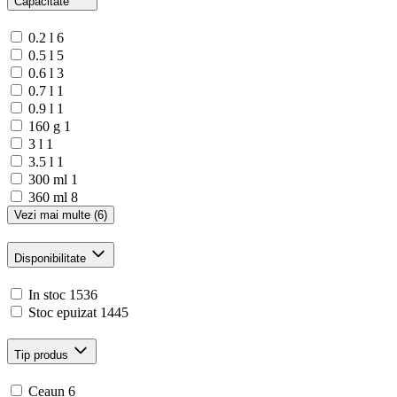
Capacitate
0.2 l
6
0.5 l
5
0.6 l
3
0.7 l
1
0.9 l
1
160 g
1
3 l
1
3.5 l
1
300 ml
1
360 ml
8
Vezi mai multe (6)
Disponibilitate
In stoc
1536
Stoc epuizat
1445
Tip produs
Ceaun
6