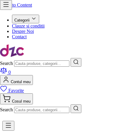
Skip to Content
Categorii
Clauze si conditii
Despre Noi
Contact
Search
0
Contul meu
Favorite
Cosul meu
Search