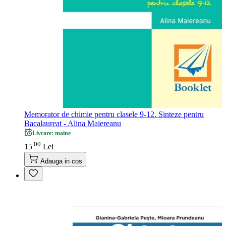
Memorator de chimie pentru clasele 9-12. Sinteze pentru
Bacalaureat - Alina Maiereanu
Livrare: maine
00
.
15
Lei
Adauga in cos