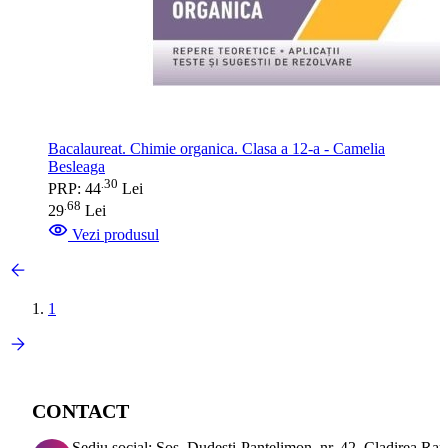
Bacalaureat. Chimie organica. Clasa a 12-a - Camelia
Besleaga
30
.
PRP: 44
Lei
68
.
29
Lei
Vezi produsul
1
CONTACT
Sediu social: Sos. Dudesti-Pantelimon, nr. 42, Cladirea Ra