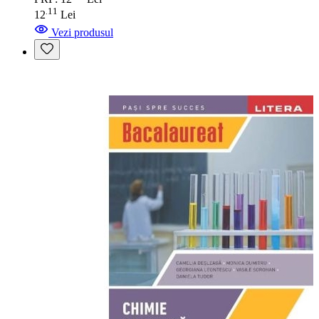
11
.
12
Lei
Vezi produsul