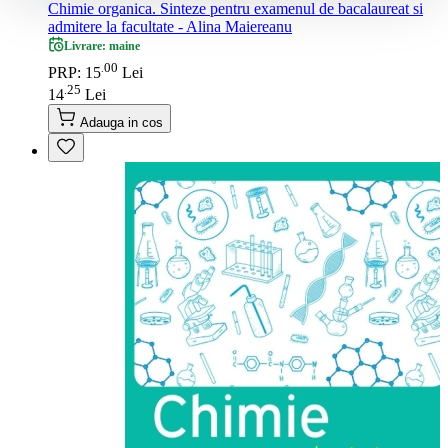
Chimie organica. Sinteze pentru examenul de bacalaureat si
admitere la facultate - Alina Maiereanu
Livrare: maine
00
.
PRP: 15
Lei
25
.
14
Lei
Adauga in cos