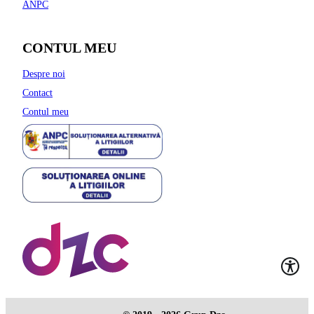
ANPC
CONTUL MEU
Despre noi
Contact
Contul meu