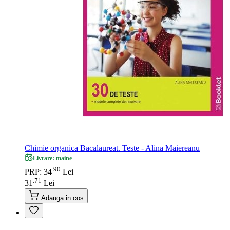
Chimie organica Bacalaureat. Teste - Alina Maiereanu
Livrare: maine
90
.
PRP: 34
Lei
71
.
31
Lei
Adauga in cos