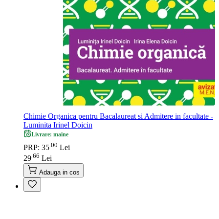
Chimie Organica pentru Bacalaureat si Admitere in facultate -
Luminita Irinel Doicin
Livrare: maine
00
.
PRP: 35
Lei
66
.
29
Lei
Adauga in cos