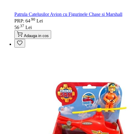
Patrula Catelusilor Avion cu Figurinele Chase si Marshall
90
.
PRP: 64
Lei
37
.
56
Lei
Adauga in cos