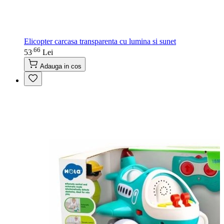
Elicopter carcasa transparenta cu lumina si sunet
66
.
53
Lei
Adauga in cos