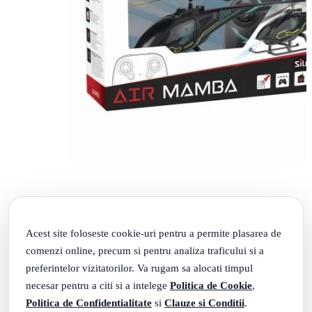
Elicopter cu telecomanda Air Mamba
Rate 0% dobanda cu TBI
Acest site foloseste cookie-uri pentru a permite plasarea de
92
.
PRP: 154
Lei
54
comenzi online, precum si pentru analiza traficului si a
.
119
Lei
preferintelor vizitatorilor. Va rugam sa alocati timpul
Adauga in cos
necesar pentru a citi si a intelege
Politica de Cookie
,
Politica de Confidentialitate
si
Clauze si Conditii
.