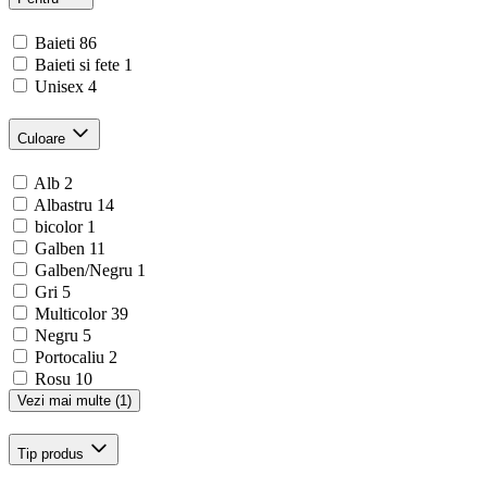
Baieti
86
Baieti si fete
1
Unisex
4
Culoare
Alb
2
Albastru
14
bicolor
1
Galben
11
Galben/Negru
1
Gri
5
Multicolor
39
Negru
5
Portocaliu
2
Rosu
10
Vezi mai multe (1)
Tip produs