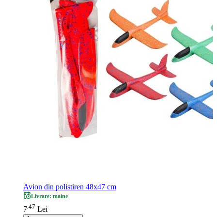
Avion din polistiren 48x47 cm
Livrare: maine
47
.
7
Lei