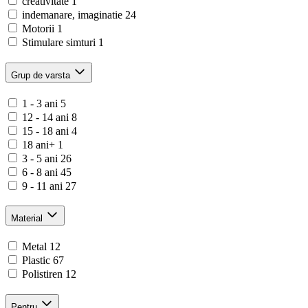
creativitate
1
indemanare, imaginatie
24
Motorii
1
Stimulare simturi
1
Grup de varsta
1 - 3 ani
5
12 - 14 ani
8
15 - 18 ani
4
18 ani+
1
3 - 5 ani
26
6 - 8 ani
45
9 - 11 ani
27
Material
Metal
12
Plastic
67
Polistiren
12
Pentru