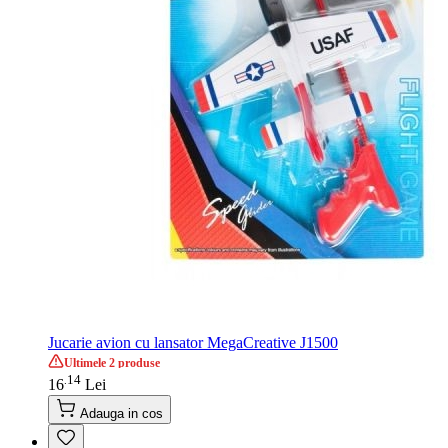
Jucarie avion cu lansator MegaCreative J1500
Ultimele 2 produse
14
.
16
Lei
Adauga in cos