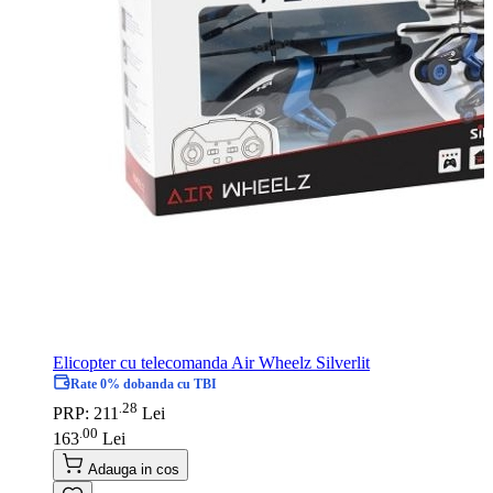
Elicopter cu telecomanda Air Wheelz Silverlit
Rate 0% dobanda cu TBI
28
.
PRP: 211
Lei
00
.
163
Lei
Adauga in cos