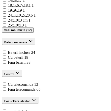
14x3x17
1
18.1x6.7x18.1
1
19x9x19
1
24.1x10.2x20.6
1
24x10x3 cm
1
25x10x13
1
Vezi mai multe (12)
Baterii necesare
Baterii incluse
24
Cu baterii
18
Fara baterii
38
Control
Cu telecomanda
13
Fara telecomanda
65
Dezvoltare abilitati