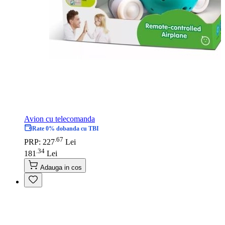
Avion cu telecomanda
Rate 0% dobanda cu TBI
67
.
PRP: 227
Lei
34
.
181
Lei
Adauga in cos