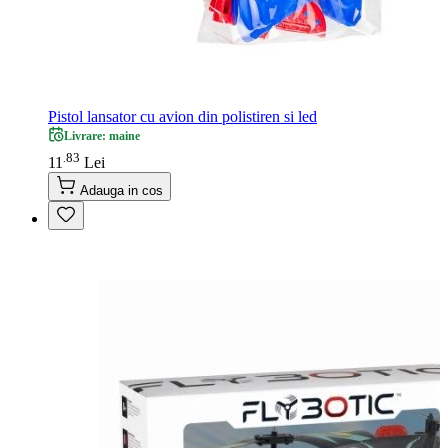
Pistol lansator cu avion din polistiren si led
Livrare: maine
83
.
11
Lei
Adauga in cos