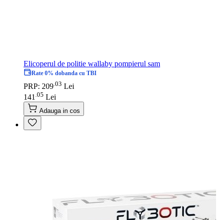
Elicoperul de politie wallaby pompierul sam
Rate 0% dobanda cu TBI
03
.
PRP: 209
Lei
05
.
141
Lei
Adauga in cos