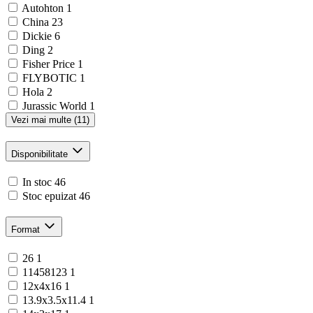
Autohton
1
China
23
Dickie
6
Ding
2
Fisher Price
1
FLYBOTIC
1
Hola
2
Jurassic World
1
Vezi mai multe (11)
Disponibilitate
In stoc
46
Stoc epuizat
46
Format
26
1
11458123
1
12x4x16
1
13.9x3.5x11.4
1