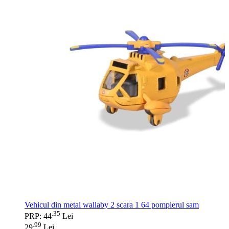
Vehicul din metal wallaby 2 scara 1 64 pompierul sam
35
.
PRP: 44
Lei
99
.
29
Lei