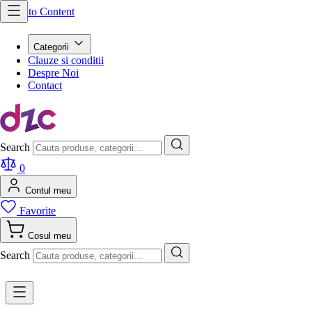
Skip to Content
Categorii
Clauze si conditii
Despre Noi
Contact
Search
0
Contul meu
Favorite
Cosul meu
Search