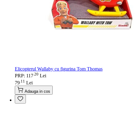
Elicopterul Wallaby cu figurina Tom Thomas
20
.
PRP: 117
Lei
11
.
79
Lei
Adauga in cos