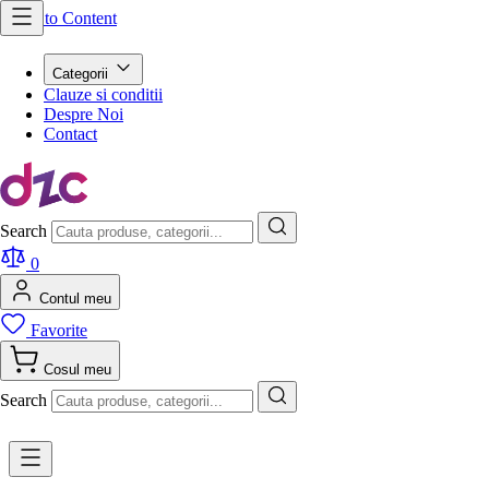
Skip to Content
Categorii
Clauze si conditii
Despre Noi
Contact
Search
0
Contul meu
Favorite
Cosul meu
Search