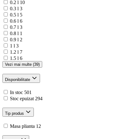
0.2 l
10
0.3 l
3
0.5 l
5
0.6 l
6
0.7 l
3
0.8 l
1
0.9 l
2
1 l
3
1.2 l
7
1.5 l
6
Vezi mai multe (39)
Disponibilitate
In stoc
501
Stoc epuizat
294
Tip produs
Masa plianta
12