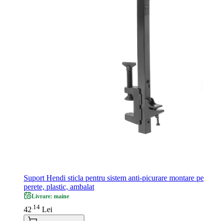
Suport Hendi sticla pentru sistem anti-picurare montare pe
perete, plastic, ambalat
Livrare: maine
14
.
42
Lei