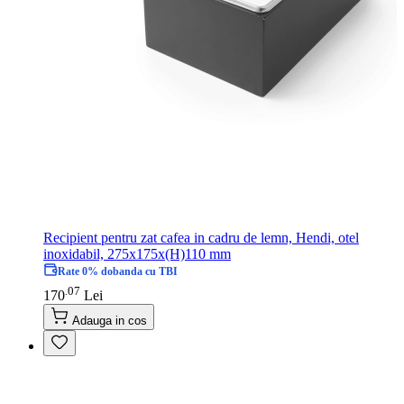
Recipient pentru zat cafea in cadru de lemn, Hendi, otel
inoxidabil, 275x175x(H)110 mm
Rate 0% dobanda cu TBI
07
.
170
Lei
Adauga in cos