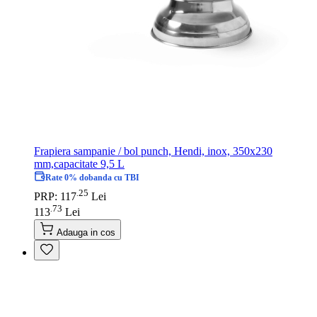
Frapiera sampanie / bol punch, Hendi, inox, 350x230
mm,capacitate 9,5 L
Rate 0% dobanda cu TBI
25
.
PRP: 117
Lei
73
.
113
Lei
Adauga in cos