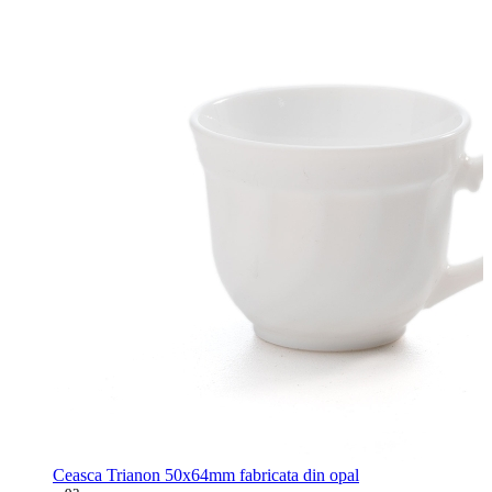
Ceasca Trianon 50x64mm fabricata din opal