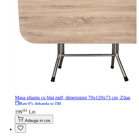
Masa plianta cu blat mdf, dimensiuni 70x120x73 cm, Zilan
Rate 0% dobanda cu TBI
61
.
199
Lei
Adauga in cos