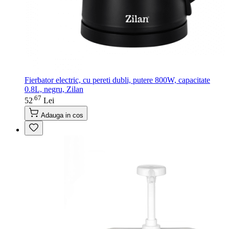
Fierbator electric, cu pereti dubli, putere 800W, capacitate
0.8L, negru, Zilan
67
.
52
Lei
Adauga in cos