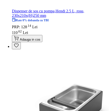
Dispenser de sos cu pompa,Hendi 2.5 L, rosu,
230x210x(H)250 mm
Rate 0% dobanda cu TBI
14
.
PRP: 128
Lei
62
.
110
Lei
Adauga in cos