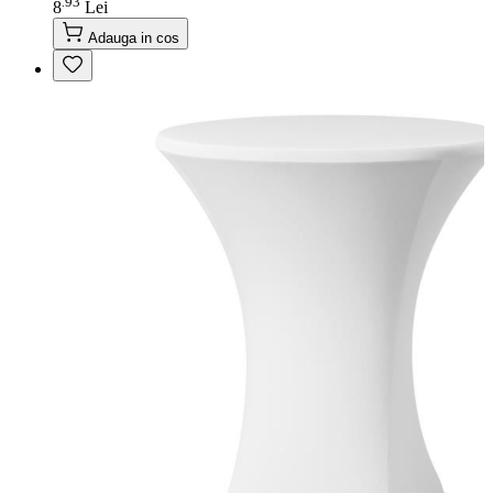
93
.
8
Lei
Adauga in cos