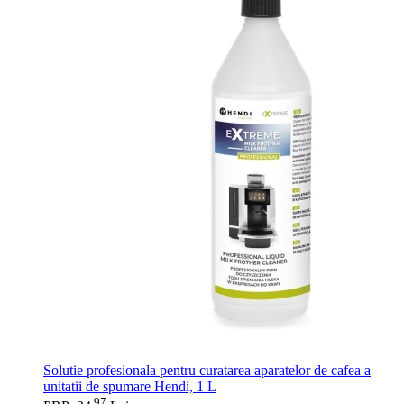
Solutie profesionala pentru curatarea aparatelor de cafea a
unitatii de spumare Hendi, 1 L
97
.