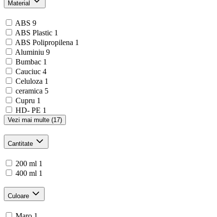
Material
ABS
9
ABS Plastic
1
ABS Polipropilena
1
Aluminiu
9
Bumbac
1
Cauciuc
4
Celuloza
1
ceramica
5
Cupru
1
HD- PE
1
Vezi mai multe (17)
Cantitate
200 ml
1
400 ml
1
Culoare
Maro
1