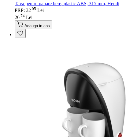
Tava pentru pahare bere, plastic ABS, 315 mm, Hendi
05
.
PRP: 32
Lei
74
.
26
Lei
Adauga in cos