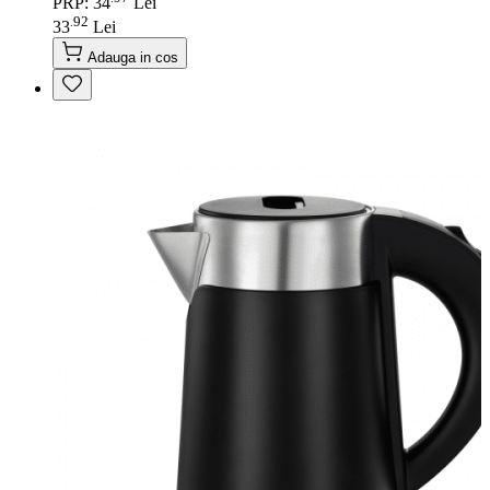
PRP: 34
Lei
92
.
33
Lei
Adauga in cos