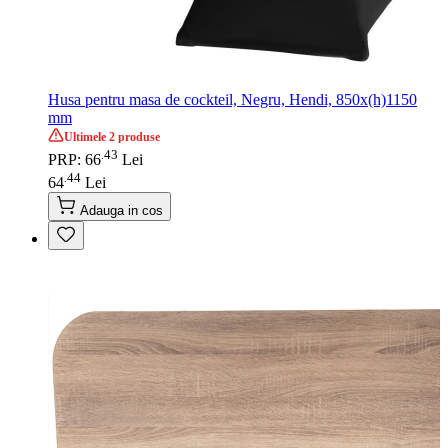
Husa pentru masa de cockteil, Negru, Hendi, 850x(h)1150
mm
Ultimele 2 produse
43
.
PRP: 66
Lei
44
.
64
Lei
Adauga in cos