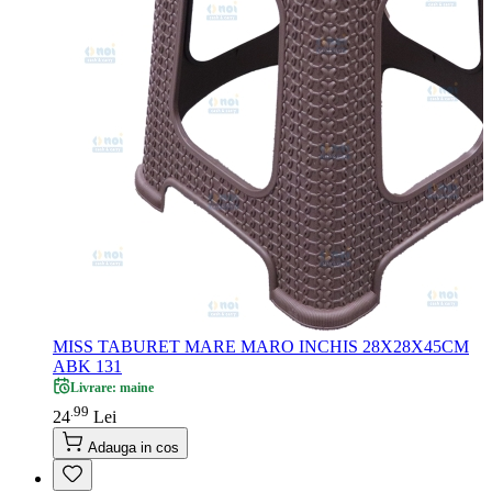
MISS TABURET MARE MARO INCHIS 28X28X45CM
ABK 131
Livrare: maine
99
.
24
Lei
Adauga in cos