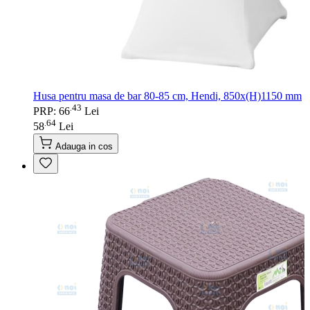
Husa pentru masa de bar 80-85 cm, Hendi, 850x(H)1150 mm
43
.
PRP: 66
Lei
64
.
58
Lei
Adauga in cos