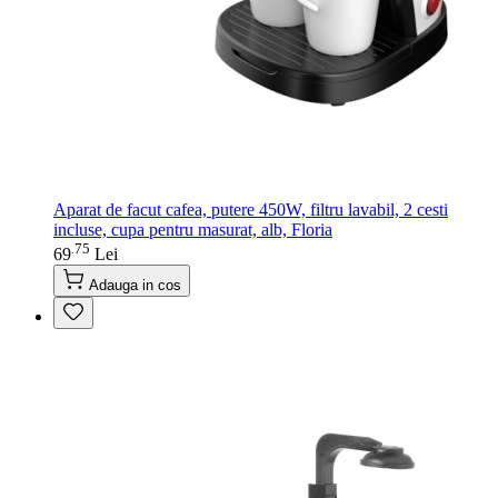
Aparat de facut cafea, putere 450W, filtru lavabil, 2 cesti
incluse, cupa pentru masurat, alb, Floria
75
.
69
Lei
Adauga in cos