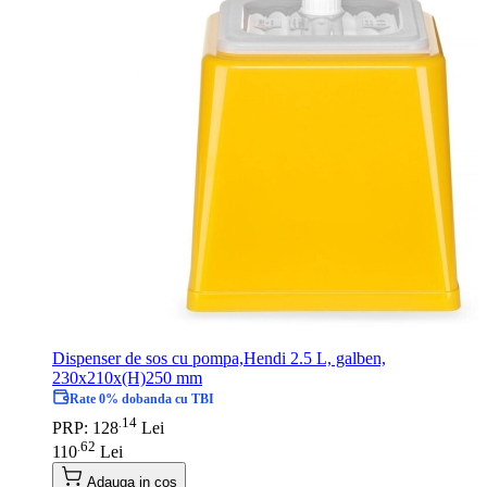
Dispenser de sos cu pompa,Hendi 2.5 L, galben,
230x210x(H)250 mm
Rate 0% dobanda cu TBI
14
.
PRP: 128
Lei
62
.
110
Lei
Adauga in cos