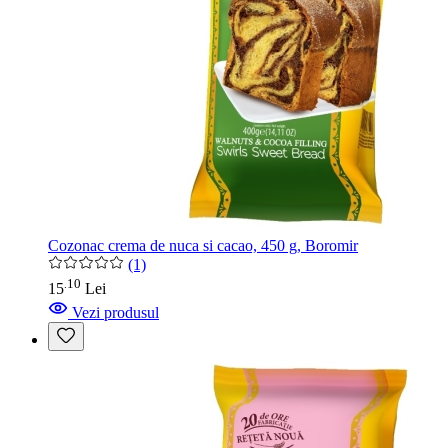
Cozonac crema de nuca si cacao, 450 g, Boromir
(1)
10
.
15
Lei
Vezi produsul