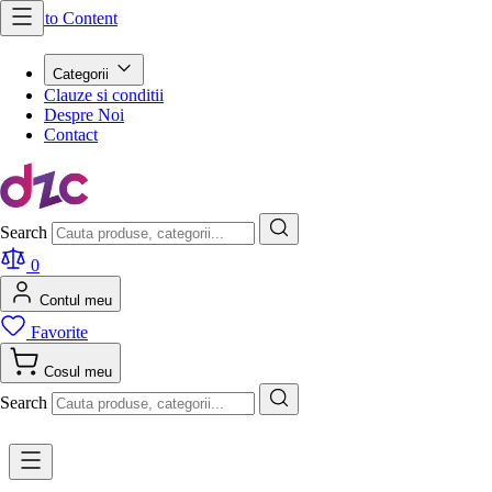
Skip to Content
Categorii
Clauze si conditii
Despre Noi
Contact
Search
0
Contul meu
Favorite
Cosul meu
Search