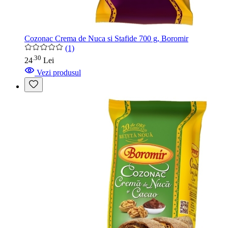
Cozonac Crema de Nuca si Stafide 700 g, Boromir
(1)
30
.
24
Lei
Vezi produsul