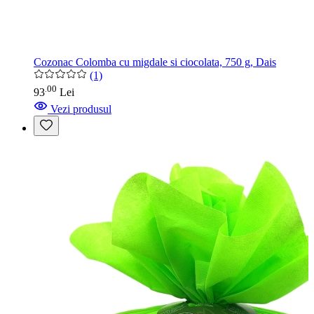
Cozonac Colomba cu migdale si ciocolata, 750 g, Dais
(1)
00
.
93
Lei
Vezi produsul