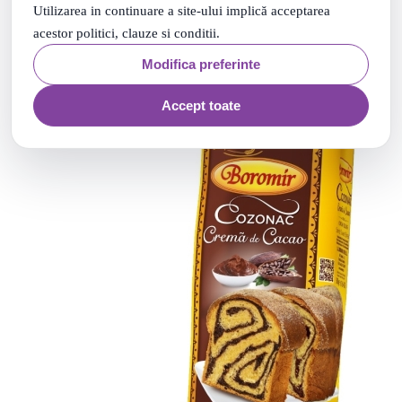
00
.
29
Lei
Utilizarea in continuare a site-ului implică acceptarea
Vezi produsul
acestor politici, clauze si conditii.
Modifica preferinte
Accept toate