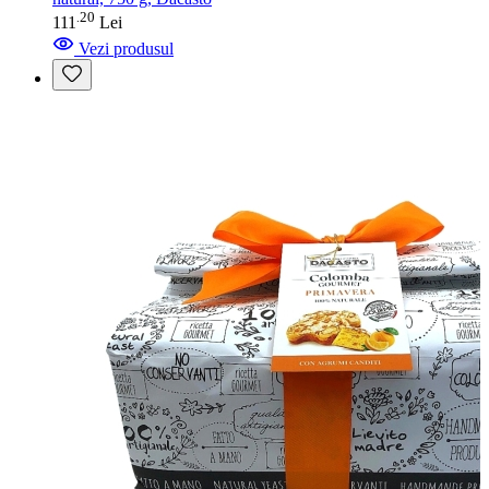
20
.
111
Lei
Vezi produsul