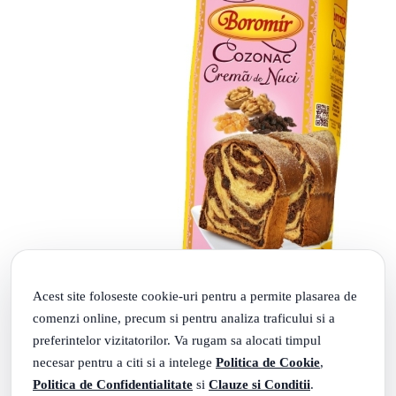
Acest site foloseste cookie-uri pentru a permite plasarea de
comenzi online, precum si pentru analiza traficului si a
preferintelor vizitatorilor. Va rugam sa alocati timpul
necesar pentru a citi si a intelege
Politica de Cookie
,
Cozonac Crema Nuci 600 g, Boromir
Politica de Confidentialitate
si
Clauze si Conditii
.
(1)