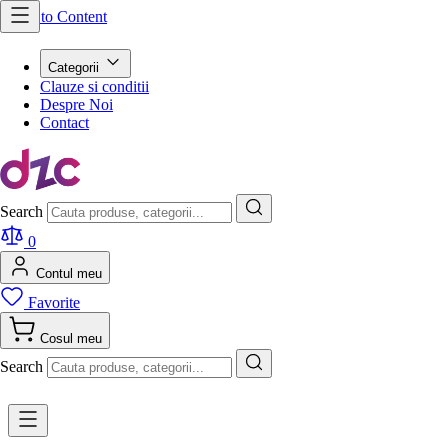
Skip to Content
Categorii
Clauze si conditii
Despre Noi
Contact
Search
0
Contul meu
Favorite
Cosul meu
Search