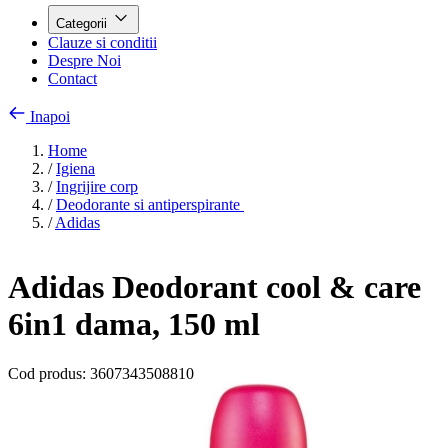
Categorii
Clauze si conditii
Despre Noi
Contact
Inapoi
Home
/
Igiena
/
Ingrijire corp
/
Deodorante si antiperspirante
/
Adidas
Adidas Deodorant cool & care
6in1 dama, 150 ml
Cod produs:
3607343508810