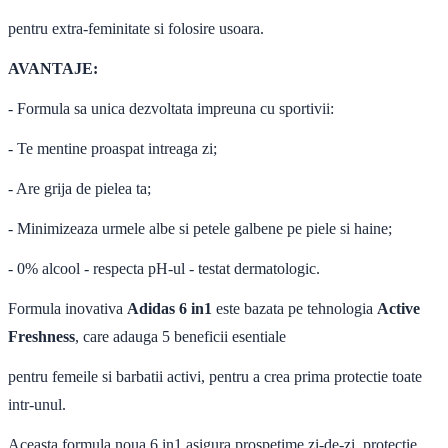
pentru extra-feminitate si folosire usoara.
AVANTAJE:
- Formula sa unica dezvoltata impreuna cu sportivii:
- Te mentine proaspat intreaga zi;
- Are grija de pielea ta;
- Minimizeaza urmele albe si petele galbene pe piele si haine;
- 0% alcool - respecta pH-ul - testat dermatologic.
Formula inovativa
Adidas 6 in1
este bazata pe tehnologia
Active
Freshness
, care adauga 5 beneficii esentiale
pentru femeile si barbatii activi, pentru a crea prima protectie toate
intr-unul.
Aceasta formula noua 6 in1 asigura prospetime zi-de-zi, protectie