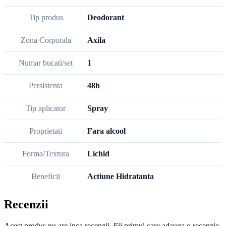
Tip produs
Deodorant
Zona Corporala
Axila
Numar bucati/set
1
Persistenta
48h
Tip aplicator
Spray
Proprietati
Fara alcool
Forma/Textura
Lichid
Beneficii
Actiune Hidratanta
Recenzii
Acest produs nu are inca recenzii. Fii primul care adauga o recenzie.