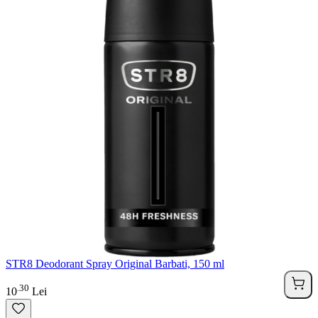
STR8 Deodorant Spray Original Barbati, 150 ml
30
.
10
Lei