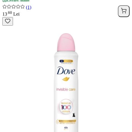
Livrare: maine
(1)
60
.
13
Lei