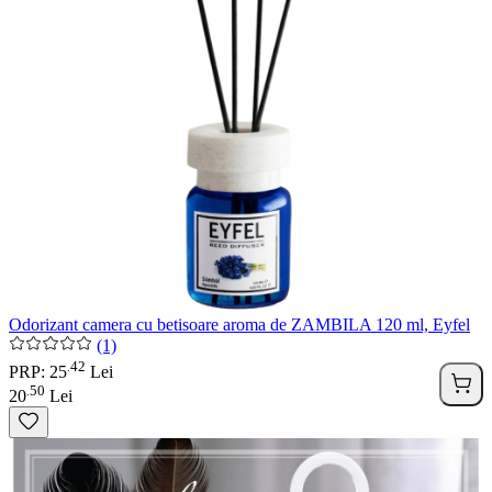
Odorizant camera cu betisoare aroma de ZAMBILA 120 ml, Eyfel
(1)
42
.
PRP: 25
Lei
50
.
20
Lei