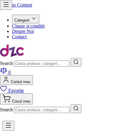
Skip to Content
Categorii
Clauze si conditii
Despre Noi
Contact
Search
0
Contul meu
Favorite
Cosul meu
Search