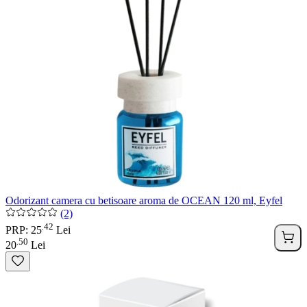
Odorizant camera cu betisoare aroma de OCEAN 120 ml, Eyfel
(2)
42
.
PRP: 25
Lei
50
.
20
Lei