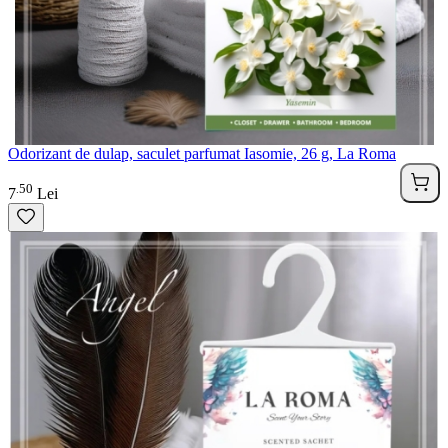
Odorizant de dulap, saculet parfumat Iasomie, 26 g, La Roma
50
.
7
Lei