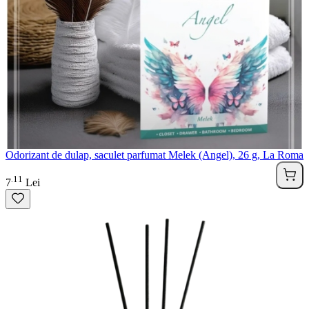
Odorizant de dulap, saculet parfumat Melek (Angel), 26 g, La Roma
11
.
7
Lei