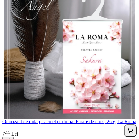
Odorizant de dulap, saculet parfumat Floare de cires, 26 g, La Roma
11
.
7
Lei