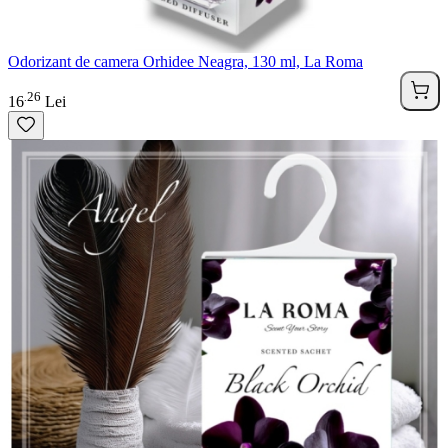
Odorizant de camera Orhidee Neagra, 130 ml, La Roma
26
.
16
Lei