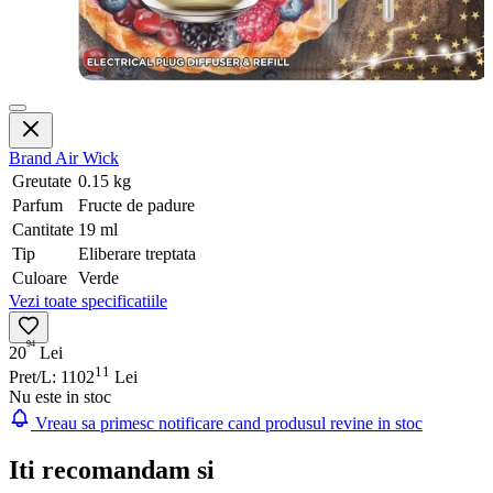
Brand
Air Wick
Greutate
0.15 kg
Parfum
Fructe de padure
Cantitate
19 ml
Tip
Eliberare treptata
Culoare
Verde
Vezi toate specificatiile
94
20
Lei
11
Pret/L: 1102
Lei
Nu este in stoc
Vreau sa primesc notificare cand produsul revine in stoc
Iti recomandam si