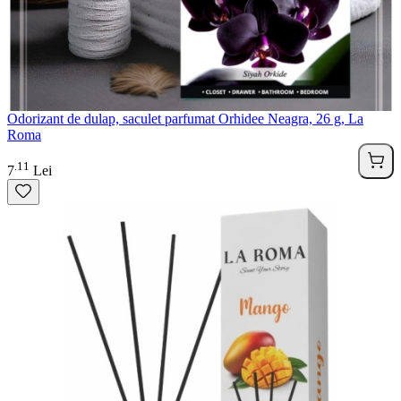
Odorizant de dulap, saculet parfumat Orhidee Neagra, 26 g, La
Roma
11
.
7
Lei