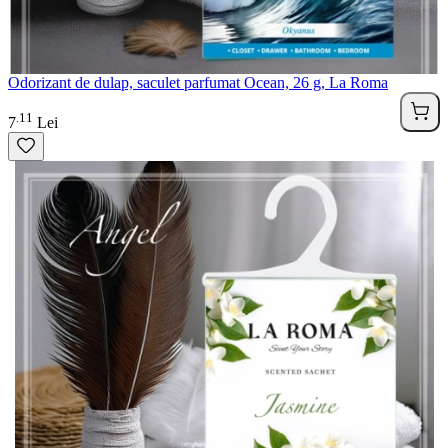
Odorizant de dulap, saculet parfumat Ocean, 26 g, La Roma
11
.
7
Lei