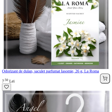
Odorizant de dulap, saculet parfumat Iasomie, 26 g, La Roma
50
.
7
Lei