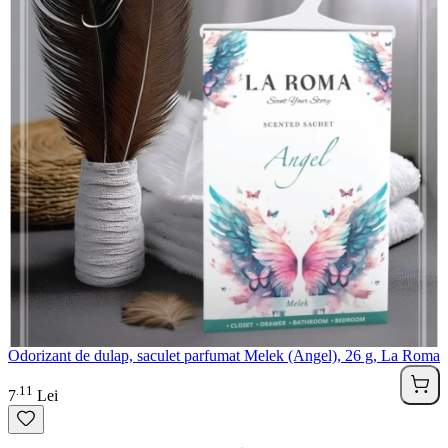
Odorizant de dulap, saculet parfumat Melek (Angel), 26 g, La Roma
11
.
7
Lei