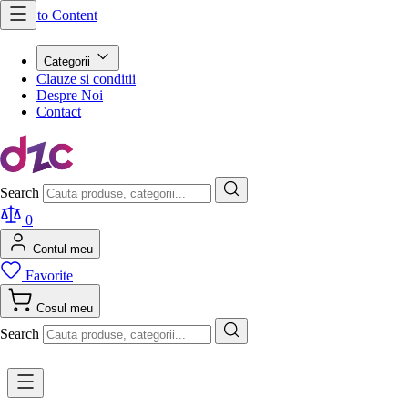
Skip to Content
Categorii
Clauze si conditii
Despre Noi
Contact
Search
0
Contul meu
Favorite
Cosul meu
Search