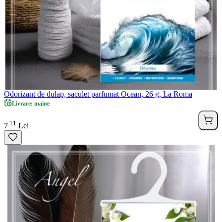
Odorizant de dulap, saculet parfumat Ocean, 26 g, La Roma
Livrare: maine
11
.
7
Lei