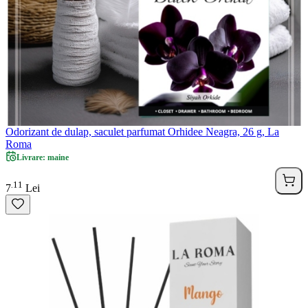
Odorizant de dulap, saculet parfumat Orhidee Neagra, 26 g, La
Roma
Livrare: maine
11
.
7
Lei