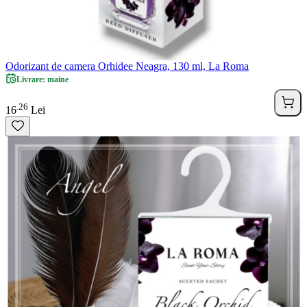
Odorizant de camera Orhidee Neagra, 130 ml, La Roma
Livrare: maine
26
.
16
Lei