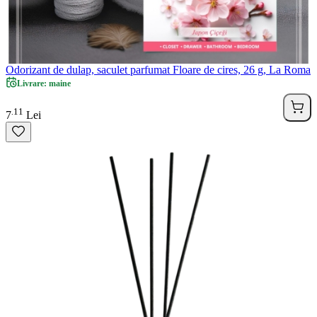
Odorizant de dulap, saculet parfumat Floare de cires, 26 g, La Roma
Livrare: maine
11
.
7
Lei