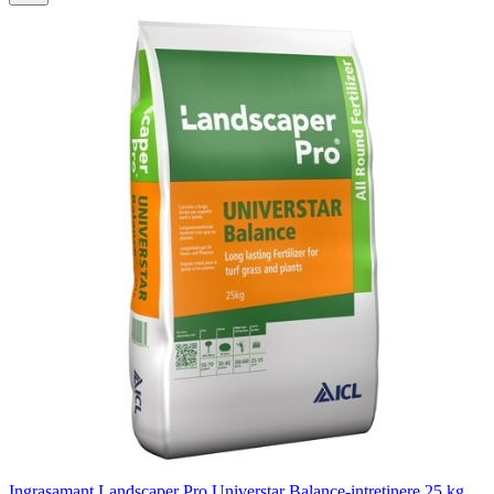
Ingrasamant Landscaper Pro Universtar Balance-intretinere 25 kg