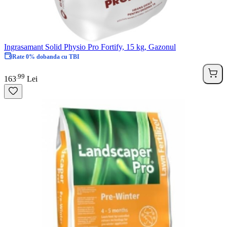
Ingrasamant Solid Physio Pro Fortify, 15 kg, Gazonul
Rate 0% dobanda cu TBI
99
.
163
Lei