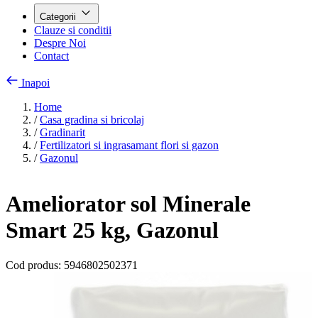
Categorii
Clauze si conditii
Despre Noi
Contact
Inapoi
Home
/
Casa gradina si bricolaj
/
Gradinarit
/
Fertilizatori si ingrasamant flori si gazon
/
Gazonul
Ameliorator sol Minerale
Smart 25 kg, Gazonul
Cod produs:
5946802502371