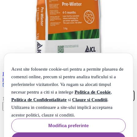
Acest site foloseste cookie-uri pentru a permite plasarea de
Ingrasamant Landscaper Pro Pre-winter - Anti-Stres toamna, iarna 5
comenzi online, precum si pentru analiza traficului si a
kg
preferintelor vizitatorilor. Va rugam sa alocati timpul
Rate 0% dobanda cu TBI
necesar pentru a citi si a intelege
Politica de Cookie
,
90
.
104
Lei
Politica de Confidentialitate
si
Clauze si Conditii
.
Utilizarea in continuare a site-ului implică acceptarea
acestor politici, clauze si conditii.
Modifica preferinte