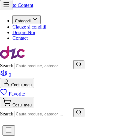
Skip to Content
Categorii
Clauze si conditii
Despre Noi
Contact
Search
0
Contul meu
Favorite
Cosul meu
Search