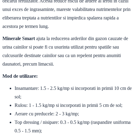
oricarui fertilizator. Acesta reduce riscul de ardere al ierbii in cazul
unui exces de ingrasaminte, mareste valabilitatea nutrimentelor prin
eliberarea treptata a nutrientilor si impiedica spalarea rapida a
acestora pe termen lung.
Minerale Smart
ajuta la reducerea arderilor din gazon cauzate de
urina cainilor si poate fi cu usurinta utilizat pentru spatiile sau
culcusurile destinate cainilor sau ca un repelent pentru anumiti
daunatori, precum limacsii.
Mod de utilizare:
Insamantare: 1.5 - 2.5 kg/mp si incorporati in primii 10 cm de
sol;
Rulou: 1 - 1.5 kg/mp si incorporati in primii 5 cm de sol;
Aerare cu preducele: 2 - 3 kg/mp;
Top dressing / nisipare: 0.3 - 0.5 kg/mp (raspandire uniforma
0.5 - 1.5 mm);