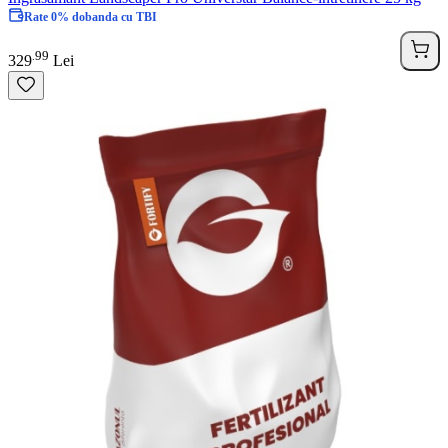
Rate 0% dobanda cu TBI
99
.
329
Lei