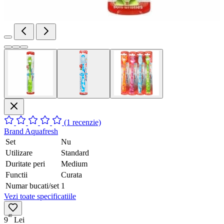
(1 recenzie)
Brand
Aquafresh
Set
Nu
Utilizare
Standard
Duritate peri
Medium
Functii
Curata
Numar bucati/set
1
Vezi toate specificatiile
40
9
Lei