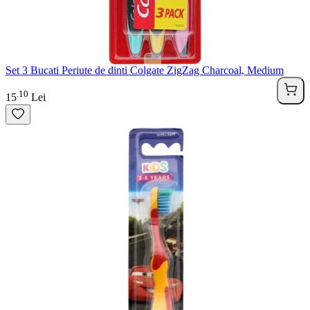
Set 3 Bucati Periute de dinti Colgate ZigZag Charcoal, Medium
10
.
15
Lei