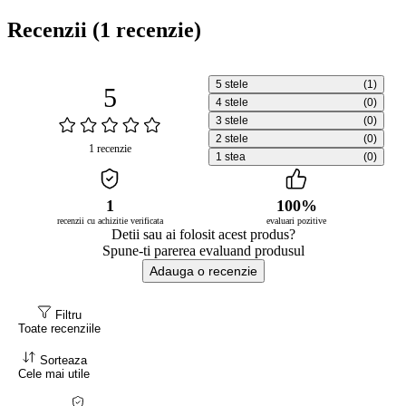
Recenzii
(1 recenzie)
5 stele
(1)
5
4 stele
(0)
3 stele
(0)
2 stele
(0)
1 recenzie
1 stea
(0)
1
100%
recenzii cu achizitie verificata
evaluari pozitive
Detii sau ai folosit acest produs?
Spune-ti parerea evaluand produsul
Adauga o recenzie
Filtru
Toate recenziile
Sorteaza
Cele mai utile