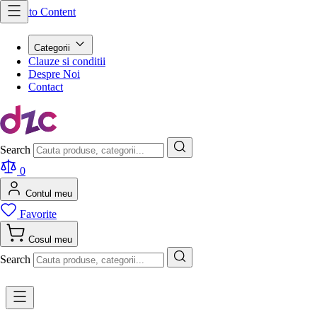
Skip to Content
Categorii
Clauze si conditii
Despre Noi
Contact
Search
0
Contul meu
Favorite
Cosul meu
Search