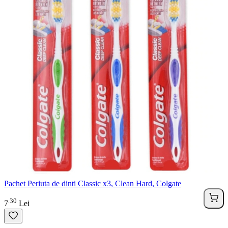
Pachet Periuta de dinti Classic x3, Clean Hard, Colgate
30
.
7
Lei