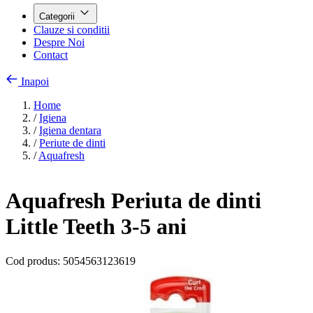
Categorii
Clauze si conditii
Despre Noi
Contact
Inapoi
Home
/
Igiena
/
Igiena dentara
/
Periute de dinti
/
Aquafresh
Aquafresh Periuta de dinti
Little Teeth 3-5 ani
Cod produs:
5054563123619