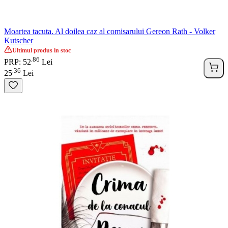
Moartea tacuta. Al doilea caz al comisarului Gereon Rath - Volker
Kutscher
Ultimul produs in stoc
86
.
PRP: 52
Lei
36
.
25
Lei