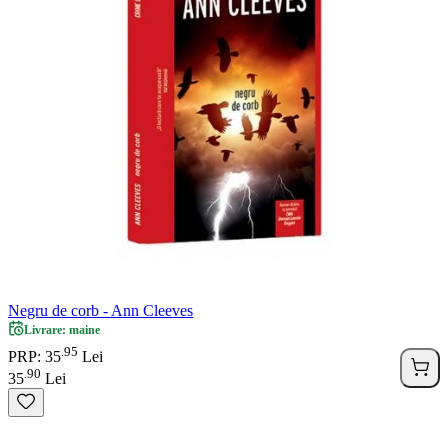
Negru de corb - Ann Cleeves
Livrare: maine
95
.
PRP: 35
Lei
90
.
35
Lei