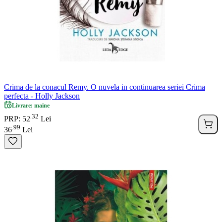
Crima de la conacul Remy. O nuvela in continuarea seriei Crima
perfecta - Holly Jackson
Livrare: maine
32
.
PRP: 52
Lei
99
.
36
Lei