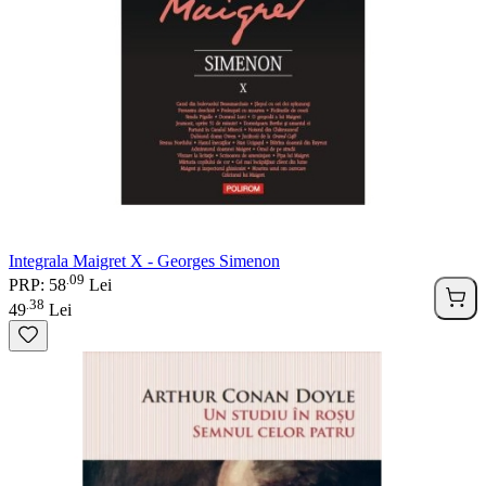
Integrala Maigret X - Georges Simenon
09
.
PRP: 58
Lei
38
.
49
Lei