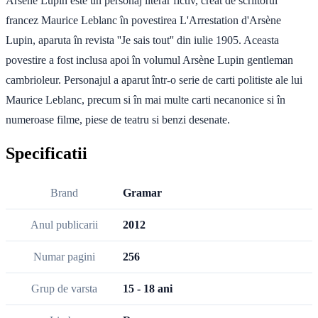
Arsène Lupin este un personaj literar fictiv, creat de scriitorul
francez Maurice Leblanc în povestirea L'Arrestation d'Arsène
Lupin, aparuta în revista ''Je sais tout'' din iulie 1905. Aceasta
povestire a fost inclusa apoi în volumul Arsène Lupin gentleman
cambrioleur. Personajul a aparut într-o serie de carti politiste ale lui
Maurice Leblanc, precum si în mai multe carti necanonice si în
numeroase filme, piese de teatru si benzi desenate.
Specificatii
Brand
Gramar
Anul publicarii
2012
Numar pagini
256
Grup de varsta
15 - 18 ani