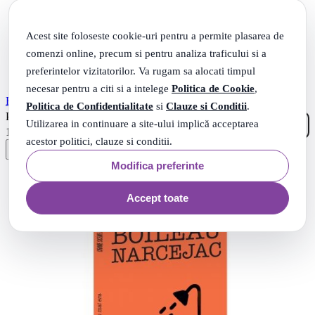
Acest site foloseste cookie-uri pentru a permite plasarea de
comenzi online, precum si pentru analiza traficului si a
preferintelor vizitatorilor. Va rugam sa alocati timpul
necesar pentru a citi si a intelege
Politica de Cookie
,
Extraordinarele aventuri ale lui Arsene Lupin - Maurice Leblanc
Politica de Confidentialitate
si
Clauze si Conditii
.
00
.
PRP: 25
Lei
Utilizarea in continuare a site-ului implică acceptarea
75
.
18
Lei
acestor politici, clauze si conditii.
Modifica preferinte
Accept toate