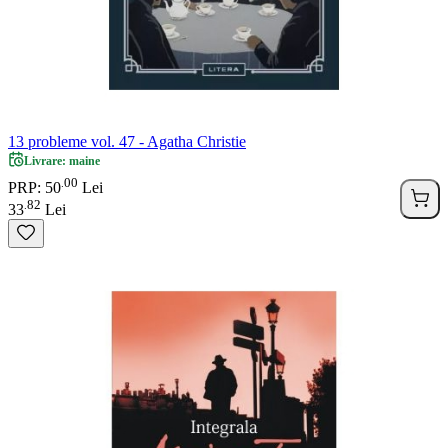
13 probleme vol. 47 - Agatha Christie
Livrare: maine
00
.
PRP: 50
Lei
82
.
33
Lei