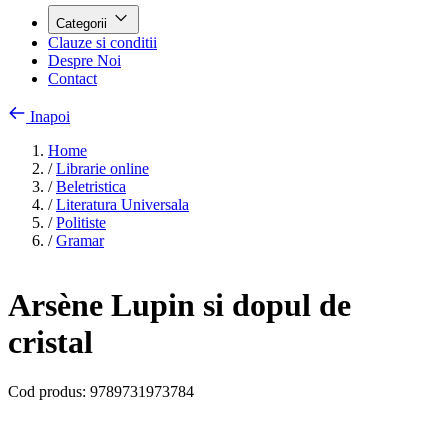
Categorii
Clauze si conditii
Despre Noi
Contact
Inapoi
Home
/
Librarie online
/
Beletristica
/
Literatura Universala
/
Politiste
/
Gramar
Arsène Lupin si dopul de
cristal
Cod produs:
9789731973784