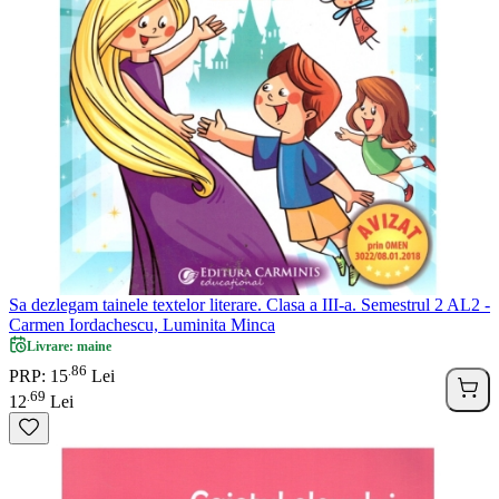
Sa dezlegam tainele textelor literare. Clasa a III-a. Semestrul 2 AL2 -
Carmen Iordachescu, Luminita Minca
Livrare: maine
86
.
PRP: 15
Lei
69
.
12
Lei