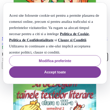
Acest site foloseste cookie-uri pentru a permite plasarea de
comenzi online, precum si pentru analiza traficului si a
preferintelor vizitatorilor. Va rugam sa alocati timpul
necesar pentru a citi si a intelege
Politica de Cookie
,
Sa dezlegam tainele textelor literare A. Clasa a III-a. Semestrul 2 Art
Politica de Confidentialitate
si
Clauze si Conditii
.
- Carmen Iordachescu, Luminita Minca
Utilizarea in continuare a site-ului implică acceptarea
Livrare: maine
acestor politici, clauze si conditii.
86
.
PRP: 15
Lei
69
.
12
Lei
Modifica preferinte
Accept toate