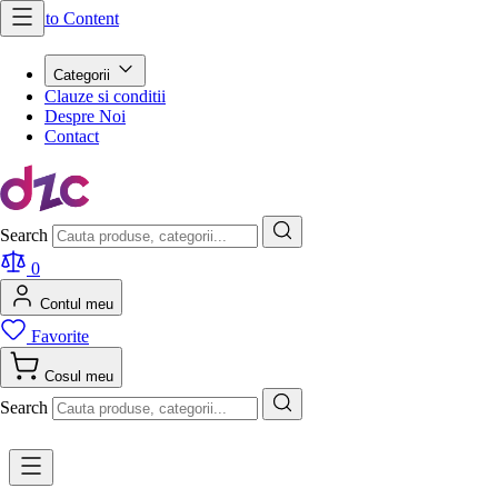
Skip to Content
Categorii
Clauze si conditii
Despre Noi
Contact
Search
0
Contul meu
Favorite
Cosul meu
Search