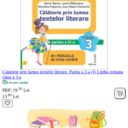
Calatorie prin lumea textelor literare. Partea a 2-a (I) Limba romana
clasa a 3-a
Livrare: maine
50
.
PRP: 19
Lei
99
.
13
Lei