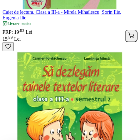
Caiet de lectura. Clasa a III-a - Mirela Mihailescu, Sorin Ilie,
Eugenia Ilie
Livrare: maine
03
.
PRP: 19
Lei
99
.
15
Lei