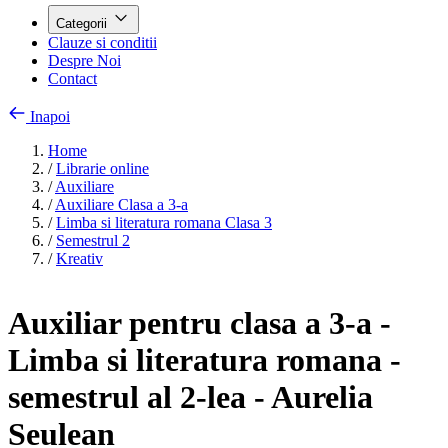
Categorii
Clauze si conditii
Despre Noi
Contact
Inapoi
Home
/
Librarie online
/
Auxiliare
/
Auxiliare Clasa a 3-a
/
Limba si literatura romana Clasa 3
/
Semestrul 2
/
Kreativ
Auxiliar pentru clasa a 3-a -
Limba si literatura romana -
semestrul al 2-lea - Aurelia
Seulean