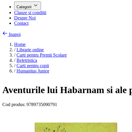
Categorii
Clauze si conditii
Despre Noi
Contact
Inapoi
Home
/
Librarie online
/
Carti pentru Premii Scolare
/
Beletristica
/
Carti pentru copii
/
Humanitas Junior
Aventurile lui Habarnam si ale p
Cod produs:
9789735090791