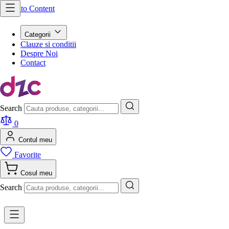
Skip to Content
Categorii
Clauze si conditii
Despre Noi
Contact
Search
0
Contul meu
Favorite
Cosul meu
Search