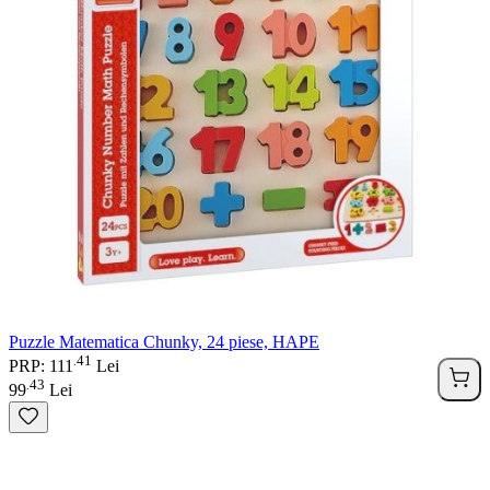
Puzzle Matematica Chunky, 24 piese, HAPE
41
.
PRP: 111
Lei
43
.
99
Lei