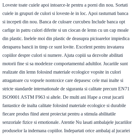
Loveste toate cuiele apoi intoarce-le pentru a porni din nou. Sortati
cuiele in grupuri de culori si loveste-le in loc. Apoi rasturnati banca
si incepeti din nou. Banca de culoare curcubeu Include banca opt
carlige in patru culori diferite si un ciocan de lemn cu un cap moale
din plastic. Inelele moi din plastic de deasupra picioarelor impiedica
deraparea bancii in timp ce sunt lovite. Excelent pentru invatarea
copiilor despre culori si numere. Ajuta copiii sa dezvolte abilitati
motorii fine si sa modeleze comportamentul adultilor. Jucariile sunt
realizate din lemn folosind materiale ecologice vopsite in culori
atragatoare cu vopsele nontoxice care depasesc cele mai inalte si
stricte standarde internationale de siguranta si calitate precum EN71
ISO9001 ASTM F963 si altele. De multi ani Hape a creat jucarii
fantastice de inalta calitate folosind materiale ecologice si durabile
fiecare produs fiind atent proiectat pentru a stimula abilitatile
senzoriale fizice si emotionale. Atentie Nu lasati ambalajele jucariilor
produselor la indemana copiilor. Indepartati orice ambalaj al jucariei