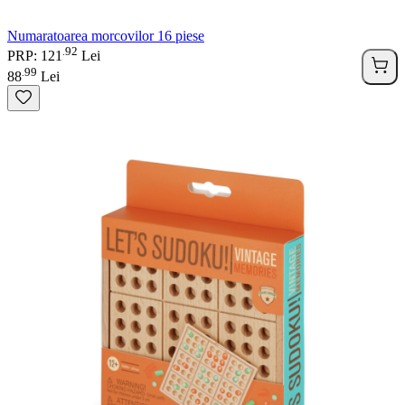
Numaratoarea morcovilor 16 piese
92
.
PRP: 121
Lei
99
.
88
Lei