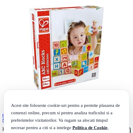
Acest site foloseste cookie-uri pentru a permite plasarea de
comenzi online, precum si pentru analiza traficului si a
Cuburi ABC, HAPE
preferintelor vizitatorilor. Va rugam sa alocati timpul
Rate 0% dobanda cu TBI
necesar pentru a citi si a intelege
Politica de Cookie
,
81
.
PRP: 123
Lei