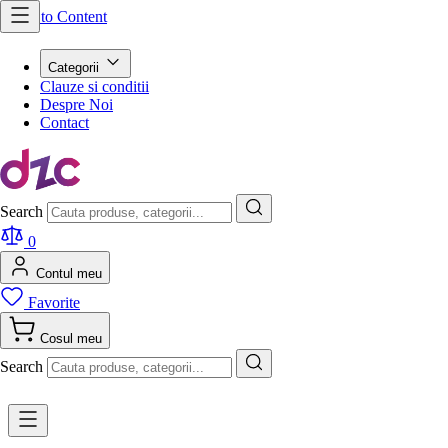
Skip to Content
Categorii
Clauze si conditii
Despre Noi
Contact
Search
0
Contul meu
Favorite
Cosul meu
Search