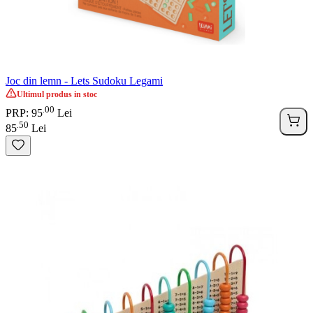
Joc din lemn - Lets Sudoku Legami
Ultimul produs in stoc
00
.
PRP: 95
Lei
50
.
85
Lei