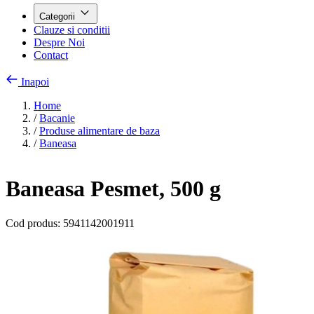
Categorii
Clauze si conditii
Despre Noi
Contact
Inapoi
Home
/
Bacanie
/
Produse alimentare de baza
/
Baneasa
Baneasa Pesmet, 500 g
Cod produs:
5941142001911