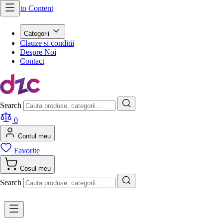
Skip to Content
Categorii
Clauze si conditii
Despre Noi
Contact
Search
0
Contul meu
Favorite
Cosul meu
Search