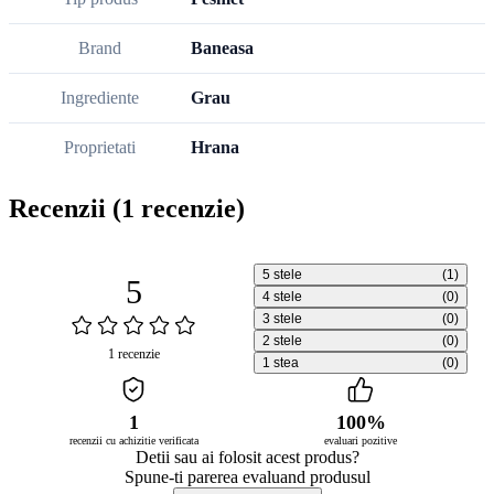
Brand
Baneasa
Ingrediente
Grau
Proprietati
Hrana
Recenzii
(1 recenzie)
5 stele
(1)
5
4 stele
(0)
3 stele
(0)
2 stele
(0)
1 recenzie
1 stea
(0)
1
100%
recenzii cu achizitie verificata
evaluari pozitive
Detii sau ai folosit acest produs?
Spune-ti parerea evaluand produsul