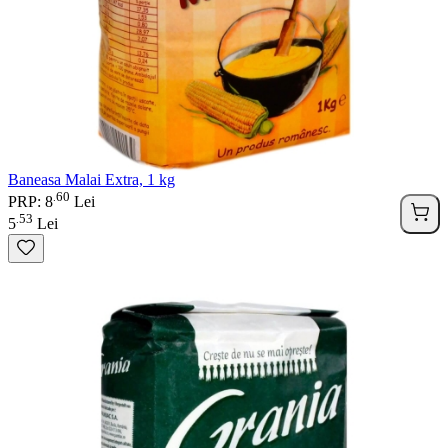
Baneasa Malai Extra, 1 kg
60
.
PRP: 8
Lei
53
.
5
Lei