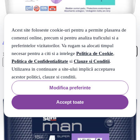
Acest site foloseste cookie-uri pentru a permite plasarea de
comenzi online, precum si pentru analiza traficului si a
Absorbante Lady Slim Extra 15 buc, Seni
preferintelor vizitatorilor. Va rugam sa alocati timpul
26
necesar pentru a citi si a intelege
Politica de Cookie
,
.
18
Lei
Politica de Confidentialitate
si
Clauze si Conditii
.
Utilizarea in continuare a site-ului implică acceptarea
acestor politici, clauze si conditii.
Modifica preferinte
Accept toate