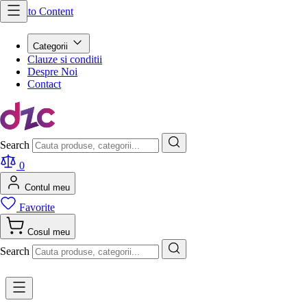
Skip to Content
Categorii
Clauze si conditii
Despre Noi
Contact
Search
0
Contul meu
Favorite
Cosul meu
Search