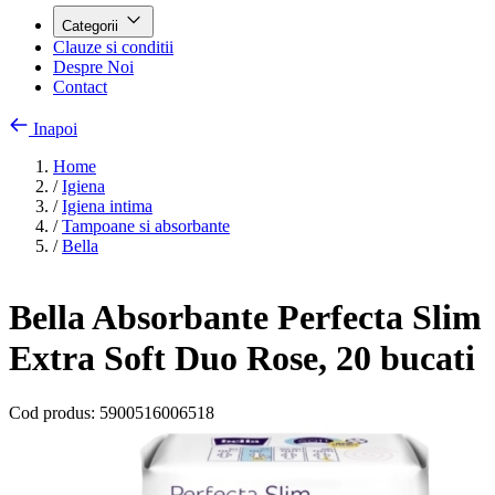
Categorii
Clauze si conditii
Despre Noi
Contact
Inapoi
Home
/
Igiena
/
Igiena intima
/
Tampoane si absorbante
/
Bella
Bella Absorbante Perfecta Slim
Extra Soft Duo Rose, 20 bucati
Cod produs:
5900516006518