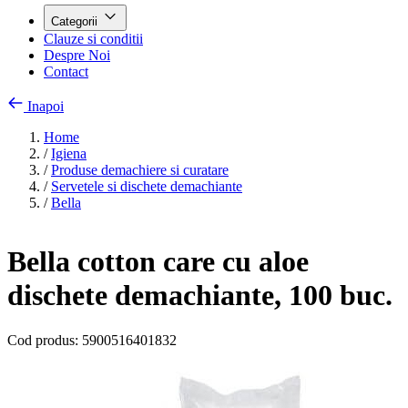
Categorii
Clauze si conditii
Despre Noi
Contact
Inapoi
Home
/
Igiena
/
Produse demachiere si curatare
/
Servetele si dischete demachiante
/
Bella
Bella cotton care cu aloe
dischete demachiante, 100 buc.
Cod produs:
5900516401832