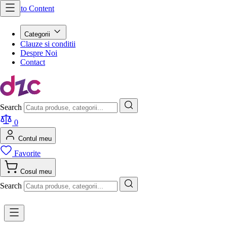
Skip to Content
Categorii
Clauze si conditii
Despre Noi
Contact
Search
0
Contul meu
Favorite
Cosul meu
Search