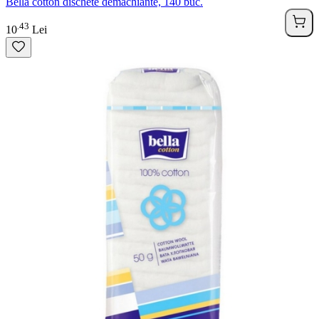
Bella cotton dischete demachiante, 140 buc.
43
.
10
Lei