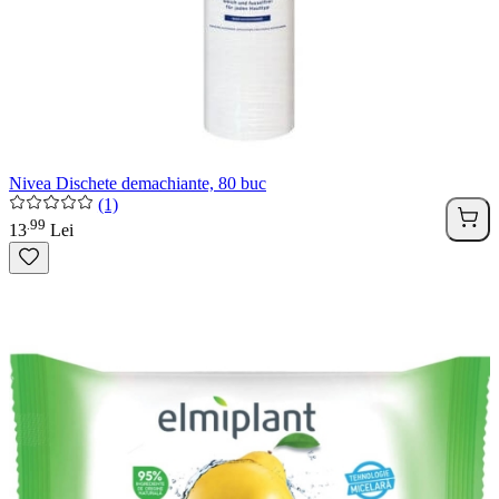
Nivea Dischete demachiante, 80 buc
(1)
99
.
13
Lei