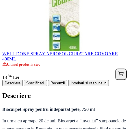
WELL DONE SPRAY AEROSOL CURATARE COVOARE
400ML
Ultimul produs in stoc
84
.
13
Lei
Descriere
Specificatii
Recenzii
Intrebari si raspunsuri
Descriere
Biocarpet Spray pentru indepartat pete, 750 ml
In urma cu aproape 20 de ani,
Biocarpet
a “inventat” sampoanele de
curatat covoare in Romania, in toata aceasta perioada fiind un sprijin