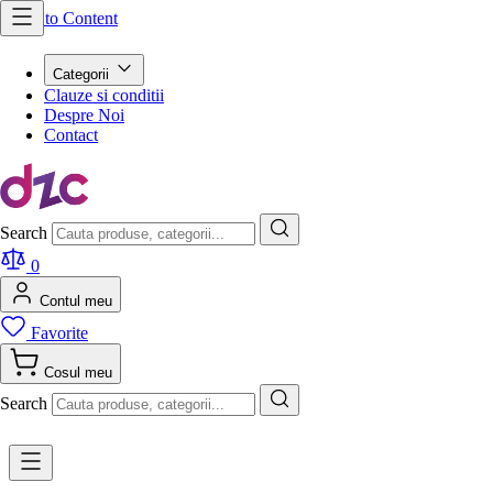
Skip to Content
Categorii
Clauze si conditii
Despre Noi
Contact
Search
0
Contul meu
Favorite
Cosul meu
Search