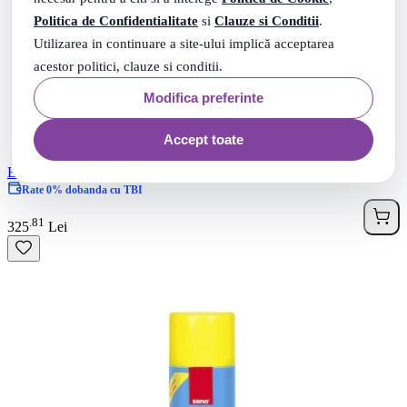
Politica de Confidentialitate
si
Clauze si Conditii
.
Utilizarea in continuare a site-ului implică acceptarea
acestor politici, clauze si conditii.
Modifica preferinte
Accept toate
Ecolab Carpet Shampoo detergent pentru curatarea covoarelor, 5 L
Rate 0% dobanda cu TBI
81
.
325
Lei