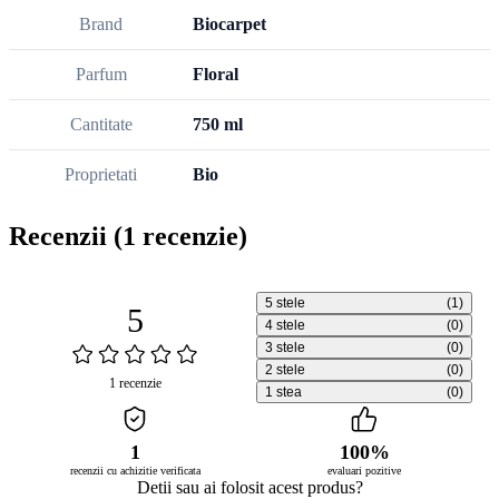
Brand
Biocarpet
Parfum
Floral
Cantitate
750 ml
Proprietati
Bio
Recenzii
(1 recenzie)
5 stele
(1)
5
4 stele
(0)
3 stele
(0)
2 stele
(0)
1 recenzie
1 stea
(0)
1
100%
recenzii cu achizitie verificata
evaluari pozitive
Detii sau ai folosit acest produs?