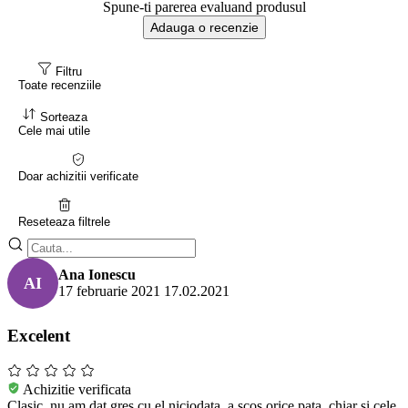
Spune-ti parerea evaluand produsul
Adauga o recenzie
Filtru
Toate recenziile
Sorteaza
Cele mai utile
Doar achizitii verificate
Reseteaza filtrele
Ana Ionescu
AI
17 februarie 2021
17.02.2021
Excelent
Achizitie verificata
Clasic, nu am dat gres cu el niciodata, a scos orice pata, chiar si cele