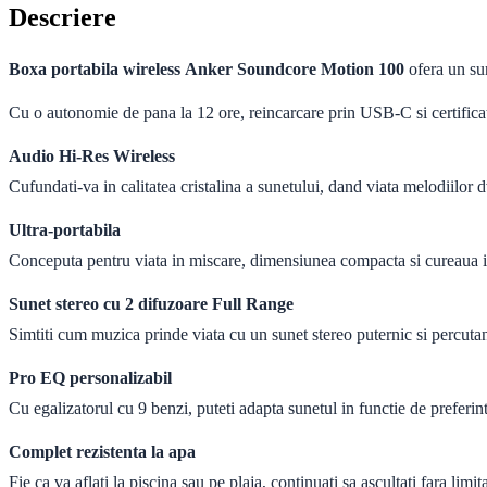
Descriere
Boxa portabila wireless
Anker Soundcore Motion 100
ofera un sun
Cu o autonomie de pana la 12 ore, reincarcare prin USB-C si certific
Audio Hi-Res Wireless
Cufundati-va in calitatea cristalina a sunetului, dand viata melodiilor d
Ultra-portabila
Conceputa pentru viata in miscare, dimensiunea compacta si cureaua in
Sunet stereo cu 2 difuzoare Full Range
Simtiti cum muzica prinde viata cu un sunet stereo puternic si percutan
Pro EQ personalizabil
Cu egalizatorul cu 9 benzi, puteti adapta sunetul in functie de preferin
Complet rezistenta la apa
Fie ca va aflati la piscina sau pe plaja, continuati sa ascultati fara limit