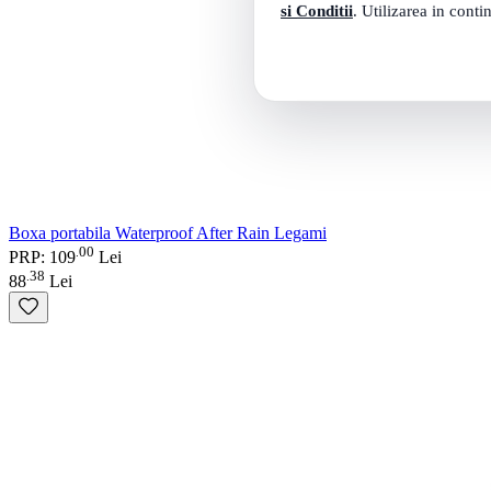
si Conditii
. Utilizarea in conti
Boxa portabila Waterproof After Rain Legami
00
.
PRP: 109
Lei
38
.
88
Lei