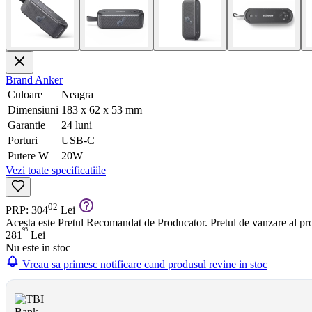
Brand
Anker
Culoare
Neagra
Dimensiuni
183 x 62 x 53 mm
Garantie
24 luni
Porturi
USB-C
Putere W
20W
Vezi toate specificatiile
02
PRP: 304
Lei
Acesta este Pretul Recomandat de Producator. Pretul de vanzare al prod
95
281
Lei
Nu este in stoc
Vreau sa primesc notificare cand produsul revine in stoc