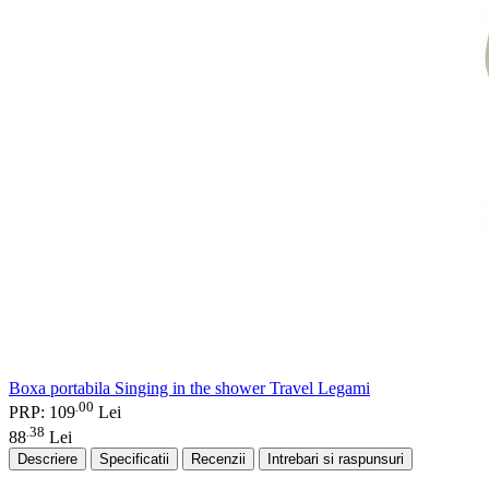
Boxa portabila Singing in the shower Travel Legami
00
.
PRP: 109
Lei
38
.
88
Lei
Descriere
Specificatii
Recenzii
Intrebari si raspunsuri