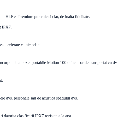
et Hi-Res Premium puternic si clar, de inalta fidelitate.
at IPX7.
vs. preferate ca niciodata.
corporata a boxei portabile Motion 100 o fac usor de transportat cu dv
t.
tele dvs. personale sau de acustica spatiului dvs.
ari datorita clasificarii IPX7 rezistenta la apa.