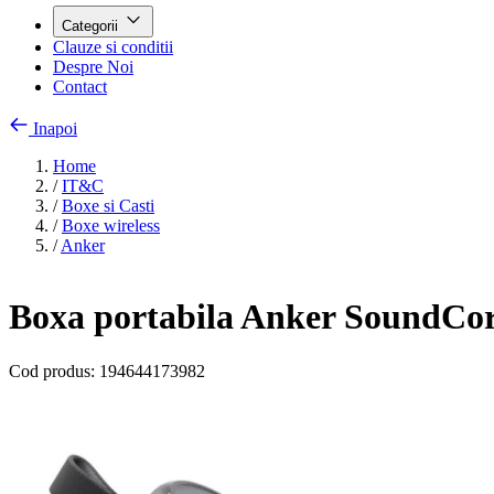
Categorii
Clauze si conditii
Despre Noi
Contact
Inapoi
Home
/
IT&C
/
Boxe si Casti
/
Boxe wireless
/
Anker
Boxa portabila Anker SoundCor
Cod produs:
194644173982