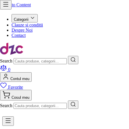
Skip to Content
Categorii
Clauze si conditii
Despre Noi
Contact
Search
0
Contul meu
Favorite
Cosul meu
Search