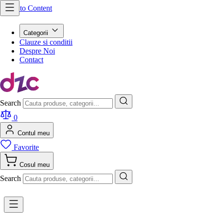
Skip to Content
Categorii
Clauze si conditii
Despre Noi
Contact
Search
0
Contul meu
Favorite
Cosul meu
Search