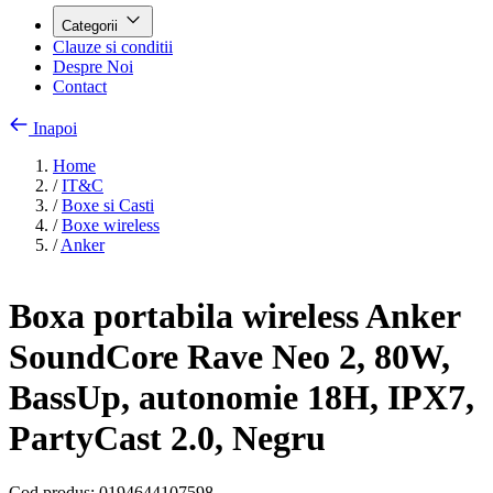
Categorii
Clauze si conditii
Despre Noi
Contact
Inapoi
Home
/
IT&C
/
Boxe si Casti
/
Boxe wireless
/
Anker
Boxa portabila wireless Anker
SoundCore Rave Neo 2, 80W,
BassUp, autonomie 18H, IPX7,
PartyCast 2.0, Negru
Cod produs:
0194644107598