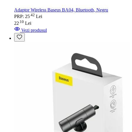
Adaptor Wireless Baseus BA04, Bluetooth, Negru
42
.
PRP: 25
Lei
10
.
22
Lei
Vezi produsul