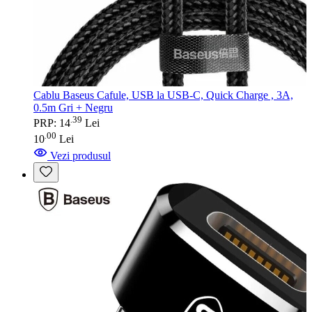
Cablu Baseus Cafule, USB la USB-C, Quick Charge , 3A,
0.5m Gri + Negru
39
.
PRP: 14
Lei
00
.
10
Lei
Vezi produsul