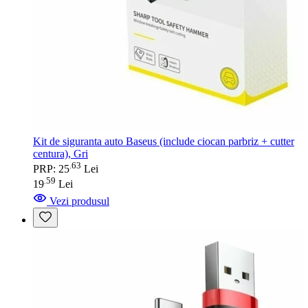
Kit de siguranta auto Baseus (include ciocan parbriz + cutter
centura), Gri
63
.
PRP: 25
Lei
59
.
19
Lei
Vezi produsul