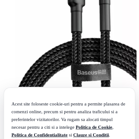
Cablu Baseus Cafule, USB la USB-C, Quick Charge , 2A,
3m
56
.
PRP: 27
Lei
Acest site foloseste cookie-uri pentru a permite plasarea de
73
.
23
Lei
comenzi online, precum si pentru analiza traficului si a
Vezi produsul
preferintelor vizitatorilor. Va rugam sa alocati timpul
necesar pentru a citi si a intelege
Politica de Cookie
,
Politica de Confidentialitate
si
Clauze si Conditii
.