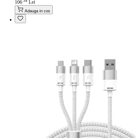
34
.
106
Lei
Adauga in cos