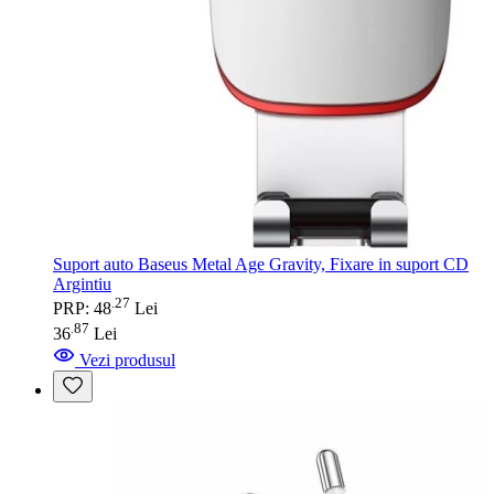
Suport auto Baseus Metal Age Gravity, Fixare in suport CD
Argintiu
27
.
PRP: 48
Lei
87
.
36
Lei
Vezi produsul