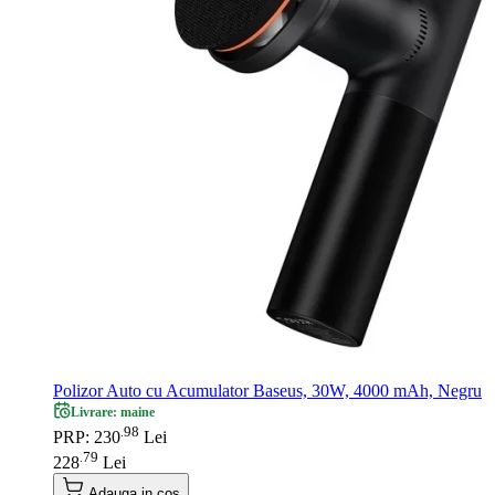
Polizor Auto cu Acumulator Baseus, 30W, 4000 mAh, Negru
Livrare: maine
98
.
PRP: 230
Lei
79
.
228
Lei
Adauga in cos