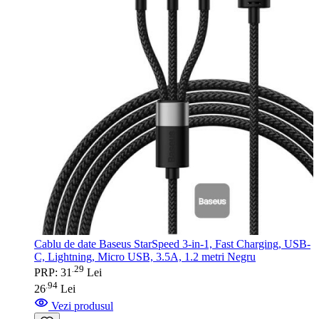
Cablu de date Baseus StarSpeed 3-in-1, Fast Charging, USB-
C, Lightning, Micro USB, 3.5A, 1.2 metri Negru
29
.
PRP: 31
Lei
94
.
26
Lei
Vezi produsul