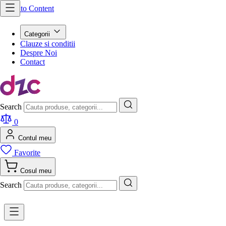
Skip to Content
Categorii
Clauze si conditii
Despre Noi
Contact
Search
0
Contul meu
Favorite
Cosul meu
Search