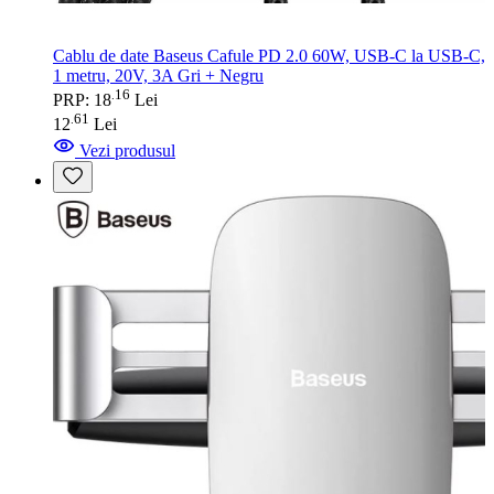
Cablu de date Baseus Cafule PD 2.0 60W, USB-C la USB-C,
1 metru, 20V, 3A Gri + Negru
16
.
PRP: 18
Lei
61
.
12
Lei
Vezi produsul