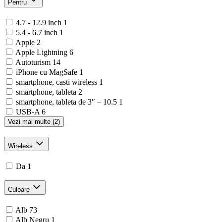
Pentru
4.7 - 12.9 inch
1
5.4 - 6.7 inch
1
Apple
2
Apple Lightning
6
Autoturism
14
iPhone cu MagSafe
1
smartphone, casti wireless
1
smartphone, tableta
2
smartphone, tableta de 3″ – 10.5
1
USB-A
6
Vezi mai multe (2)
Wireless
Da
1
Culoare
Alb
73
Alb Negru
1