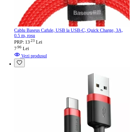
Cablu Baseus Cafule, USB la USB-C, Quick Charge, 3A,
0.5 m, rosu
23
.
PRP: 13
Lei
96
.
7
Lei
Vezi produsul