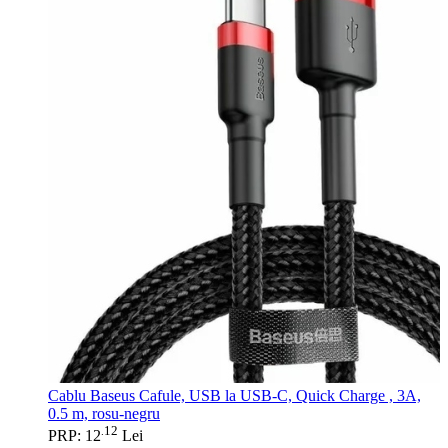
Cablu Baseus Cafule, USB la USB-C, Quick Charge , 3A,
0.5 m, rosu-negru
12
.
PRP: 12
Lei