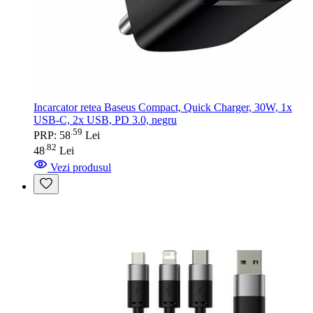
Incarcator retea Baseus Compact, Quick Charger, 30W, 1x
USB-C, 2x USB, PD 3.0, negru
59
.
PRP: 58
Lei
82
.
48
Lei
Vezi produsul