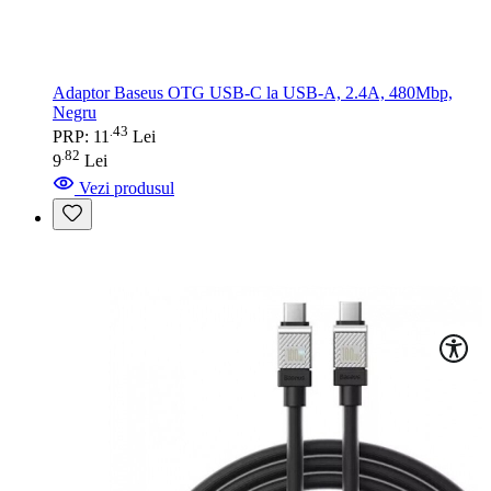
Adaptor Baseus OTG USB-C la USB-A, 2.4A, 480Mbp,
Negru
43
.
PRP: 11
Lei
82
.
9
Lei
Vezi produsul