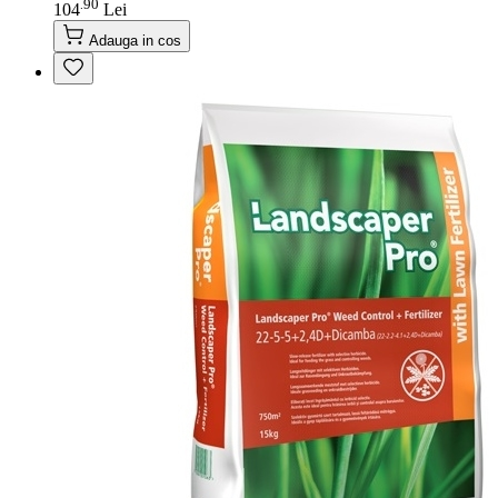
90
.
104
Lei
Adauga in cos