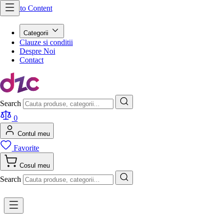
Skip to Content
Categorii
Clauze si conditii
Despre Noi
Contact
Search
0
Contul meu
Favorite
Cosul meu
Search