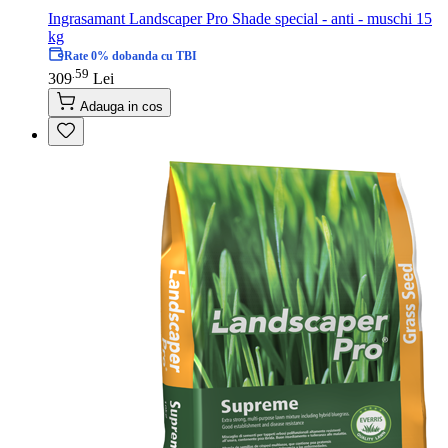
Ingrasamant Landscaper Pro Shade special - anti - muschi 15
kg
Rate 0% dobanda cu TBI
59
.
309
Lei
Adauga in cos