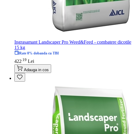
Ingrasamant Landscaper Pro Weed&Feed - combatere dicotile
15 kg
Rate 0% dobanda cu TBI
19
.
422
Lei
Adauga in cos