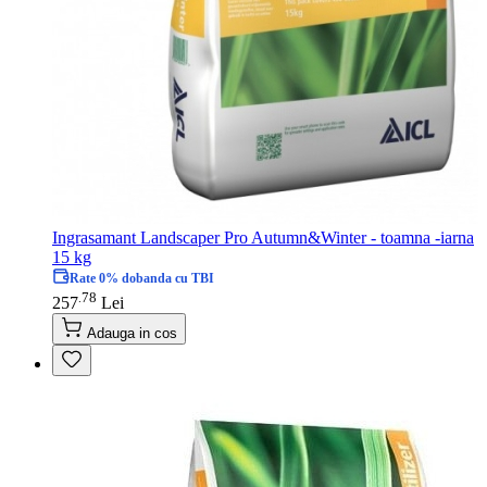
Ingrasamant Landscaper Pro Autumn&Winter - toamna -iarna
15 kg
Rate 0% dobanda cu TBI
78
.
257
Lei
Adauga in cos