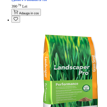
Rate 0% dobanda cu TBI
79
.
390
Lei
Adauga in cos