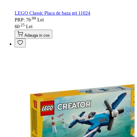
LEGO Classic Placa de baza gri 11024
99
.
PRP: 76
Lei
25
.
60
Lei
Adauga in cos