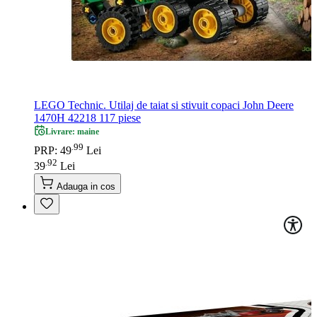
LEGO Technic. Utilaj de taiat si stivuit copaci John Deere
1470H 42218 117 piese
Livrare: maine
99
.
PRP: 49
Lei
92
.
39
Lei
Adauga in cos