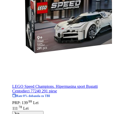
LEGO Speed Champions. Hipermasina sport Bugatti
Centodieci 77240 291 piese
Rate 0% dobanda cu TBI
99
.
PRP: 139
Lei
78
.
111
Lei