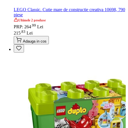
LEGO Classic. Cutie mare de constructie creativa 10698, 790
piese
Ultimele 2 produse
99
.
PRP: 264
Lei
83
.
215
Lei
Adauga in cos