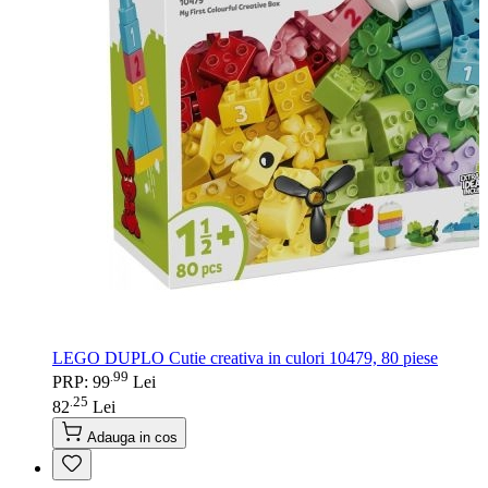
LEGO DUPLO Cutie creativa in culori 10479, 80 piese
99
.
PRP: 99
Lei
25
.
82
Lei
Adauga in cos