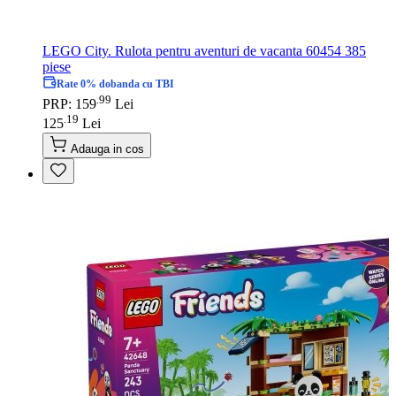
LEGO City. Rulota pentru aventuri de vacanta 60454 385
piese
Rate 0% dobanda cu TBI
99
.
PRP: 159
Lei
19
.
125
Lei
Adauga in cos