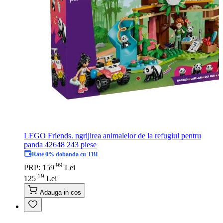
LEGO Friends. ngrijirea animalelor de la refugiul pentru
panda 42648 243 piese
Rate 0% dobanda cu TBI
99
.
PRP: 159
Lei
19
.
125
Lei
Adauga in cos