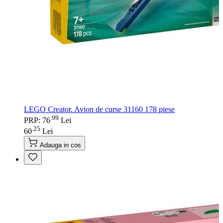
LEGO Creator. Avion de curse 31160 178 piese
99
.
PRP: 76
Lei
25
.
60
Lei
Adauga in cos