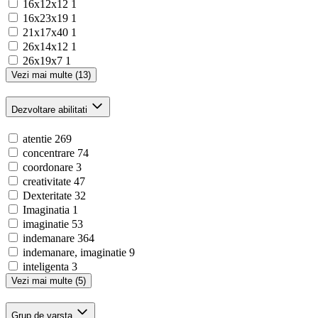
16x12x12
1
16x23x19
1
21x17x40
1
26x14x12
1
26x19x7
1
Vezi mai multe (13)
Dezvoltare abilitati
atentie
269
concentrare
74
coordonare
3
creativitate
47
Dexteritate
32
Imaginatia
1
imaginatie
53
indemanare
364
indemanare, imaginatie
9
inteligenta
3
Vezi mai multe (5)
Grup de varsta