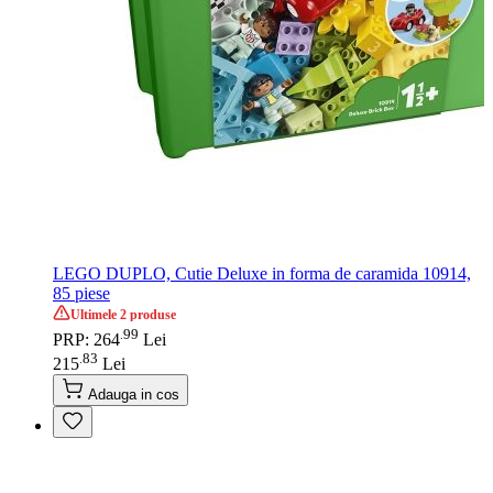
LEGO DUPLO, Cutie Deluxe in forma de caramida 10914,
85 piese
Ultimele 2 produse
99
.
PRP: 264
Lei
83
.
215
Lei
Adauga in cos