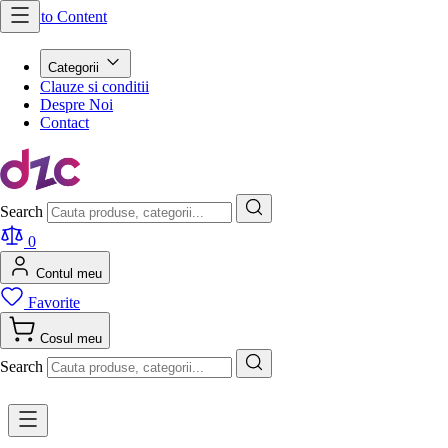
Skip to Content
Categorii
Clauze si conditii
Despre Noi
Contact
Search
0
Contul meu
Favorite
Cosul meu
Search