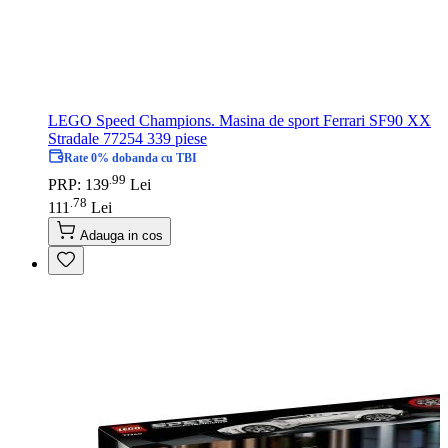
LEGO Speed Champions. Masina de sport Ferrari SF90 XX
Stradale 77254 339 piese
Rate 0% dobanda cu TBI
99
.
PRP: 139
Lei
78
.
111
Lei
Adauga in cos