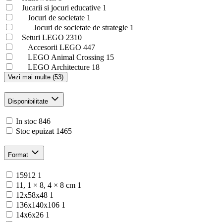
Jucarii si jocuri educative
1
Jocuri de societate
1
Jocuri de societate de strategie
1
Seturi LEGO
2310
Accesorii LEGO
447
LEGO Animal Crossing
15
LEGO Architecture
18
Vezi mai multe (53)
Disponibilitate
In stoc
846
Stoc epuizat
1465
Format
15912
1
11, 1 × 8, 4 × 8 cm
1
12x58x48
1
136x140x106
1
14x6x26
1