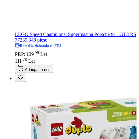
LEGO Speed Champions. Supermasina Porsche 911 GT3 RS
77239 348 piese
Rate 0% dobanda cu TBI
99
.
PRP: 139
Lei
78
.
111
Lei
Adauga in cos