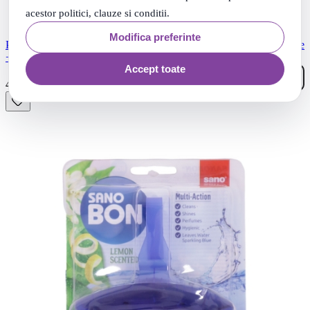
acestor politici, clauze si conditii.
Modifica preferinte
Pachet Sano Odorizant solid pentru rezervorul toaletei Blue + Purple
+ Green, 3x150gr
Accept toate
90
.
42
Lei