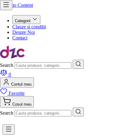
Skip to Content
Categorii
Clauze si conditii
Despre Noi
Contact
Search
0
Contul meu
Favorite
Cosul meu
Search