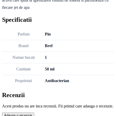
activa care ajuta la igienizarea vasului de toaleta si parfumeaza cu
fiecare jet de apa
Specificatii
Parfum
Pin
Brand
Bref
Numar bucati
1
Cantitate
50 ml
Proprietati
Antibacterian
Recenzii
Acest produs nu are inca recenzii. Fii primul care adauga o recenzie.
Adauga o recenzie