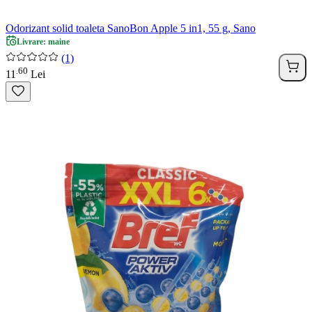
Odorizant solid toaleta SanoBon Apple 5 in1, 55 g, Sano
Livrare: maine
(1)
60
.
11
Lei