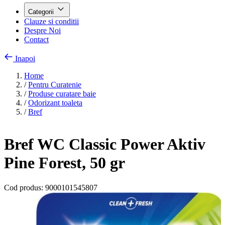
Categorii
Clauze si conditii
Despre Noi
Contact
Inapoi
Home
/
Pentru Curatenie
/
Produse curatare baie
/
Odorizant toaleta
/
Bref
Bref WC Classic Power Aktiv
Pine Forest, 50 gr
Cod produs:
9000101545807