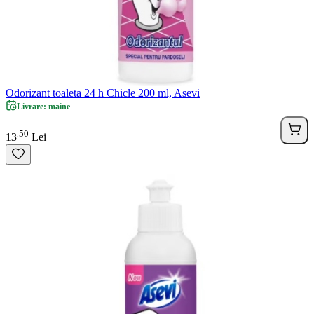
Odorizant toaleta 24 h Chicle 200 ml, Asevi
Livrare: maine
50
.
13
Lei