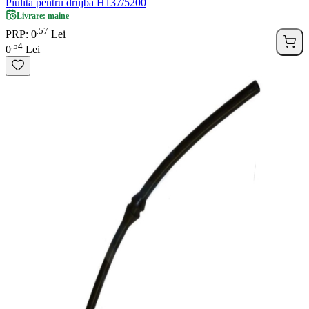
Piulita pentru drujba H137/5200
Livrare: maine
57
.
PRP: 0
Lei
54
.
0
Lei