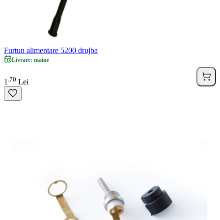
Furtun alimentare 5200 drujba
Livrare: maine
70
.
1
Lei