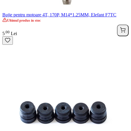
Bujie pentru motoare 4T, 170P, M14*1.25MM, Elefant F7TC
Ultimul produs in stoc
00
.
5
Lei