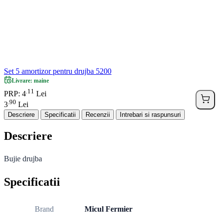
Set 5 amortizor pentru drujba 5200
Livrare: maine
11
.
PRP: 4
Lei
90
.
3
Lei
Descriere
Specificatii
Recenzii
Intrebari si raspunsuri
Descriere
Bujie drujba
Specificatii
Brand
Micul Fermier