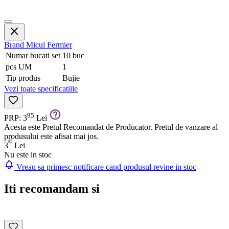
Brand
Micul Fermier
Numar bucati set
10 buc
pcs UM
1
Tip produs
Bujie
Vezi toate specificatiile
95
PRP: 3
Lei
Acesta este Pretul Recomandat de Producator. Pretul de vanzare al
produsului este afisat mai jos.
85
3
Lei
Nu este in stoc
Vreau sa primesc notificare cand produsul revine in stoc
Iti recomandam si