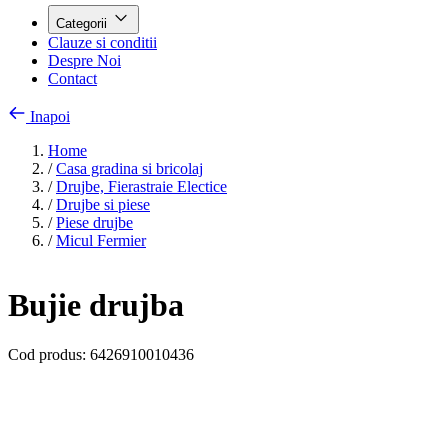
Categorii
Clauze si conditii
Despre Noi
Contact
Inapoi
Home
/
Casa gradina si bricolaj
/
Drujbe, Fierastraie Electice
/
Drujbe si piese
/
Piese drujbe
/
Micul Fermier
Bujie drujba
Cod produs:
6426910010436