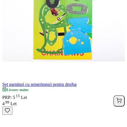
Set garnituri cu semeringuri pentru drujba
Livrare: maine
15
.
PRP: 5
Lei
99
.
4
Lei