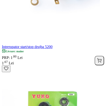
Intrerupator start/stop drujba 5200
Livrare: maine
80
.
PRP: 1
Lei
67
.
1
Lei