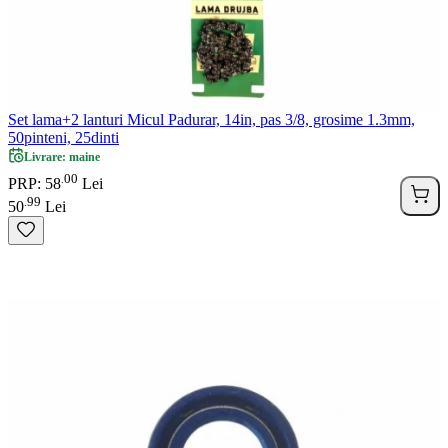
Set lama+2 lanturi Micul Padurar, 14in, pas 3/8, grosime 1.3mm,
50pinteni, 25dinti
Livrare: maine
00
.
PRP: 58
Lei
99
.
50
Lei