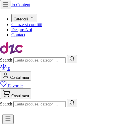
Skip to Content
Categorii
Clauze si conditii
Despre Noi
Contact
Search
0
Contul meu
Favorite
Cosul meu
Search