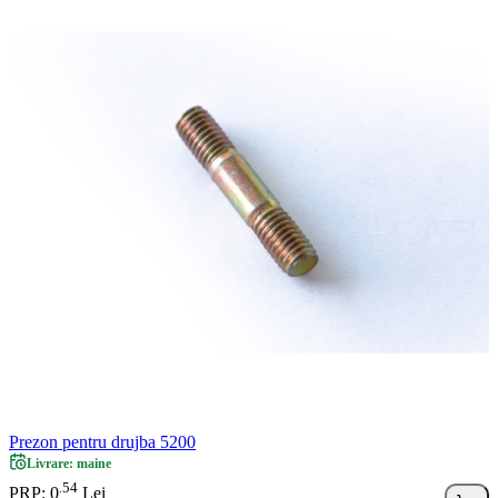
Prezon pentru drujba 5200
Livrare: maine
54
.
PRP: 0
Lei