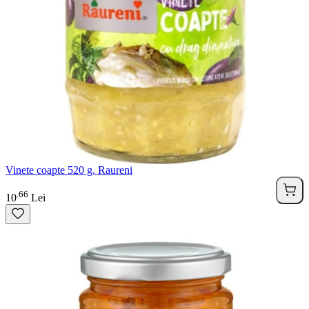
Vinete coapte 520 g, Raureni
66
.
10
Lei