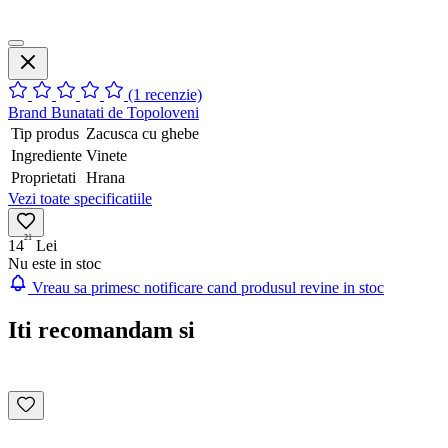
(1 recenzie)
Brand
Bunatati de Topoloveni
Tip produs
Zacusca cu ghebe
Ingrediente
Vinete
Proprietati
Hrana
Vezi toate specificatiile
21
14
Lei
Nu este in stoc
Vreau sa primesc notificare cand produsul revine in stoc
Iti recomandam si