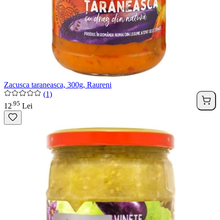
Zacusca taraneasca, 300g, Raureni
(1)
95
.
12
Lei