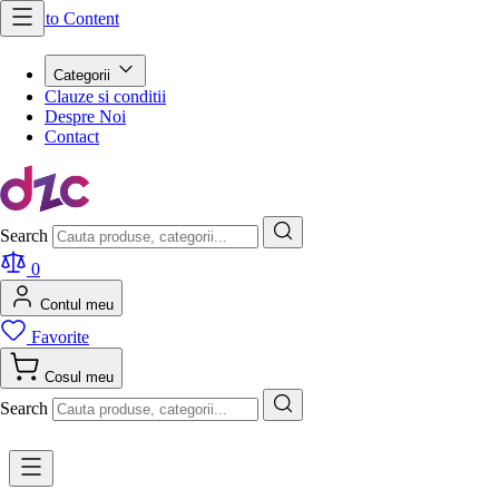
Skip to Content
Categorii
Clauze si conditii
Despre Noi
Contact
Search
0
Contul meu
Favorite
Cosul meu
Search