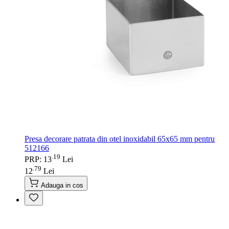
Presa decorare patrata din otel inoxidabil 65x65 mm pentru
512166
19
.
PRP: 13
Lei
79
.
12
Lei
Adauga in cos