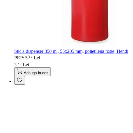
Sticla dispenser 350 ml, 55x205 mm, polietilena rosie, Hendi
93
.
PRP: 5
Lei
75
.
5
Lei
Adauga in cos