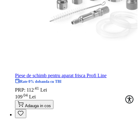
Piese de schimb pentru aparat frisca Profi Line
Rate 0% dobanda cu TBI
41
.
PRP: 112
Lei
04
.
109
Lei
Adauga in cos