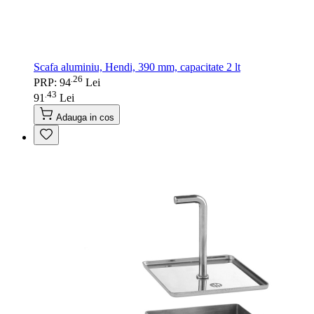
Scafa aluminiu, Hendi, 390 mm, capacitate 2 lt
26
.
PRP: 94
Lei
43
.
91
Lei
Adauga in cos