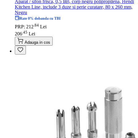
Aparat / sifon frisca, 0,5 litri, corp negru polipropilena, Hendi
Kitchen Line, include 3 duze si perie curatare, 80 x 260 mm,
Negru
Rate 0% dobanda cu TBI
84
.
PRP: 212
Lei
45
.
206
Lei
Adauga in cos