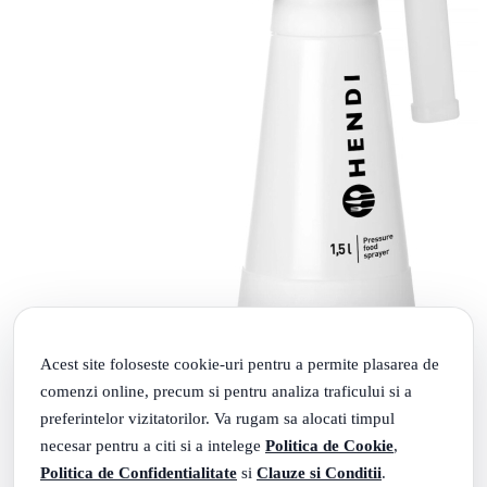
Acest site foloseste cookie-uri pentru a permite plasarea de
comenzi online, precum si pentru analiza traficului si a
Pulverizator alimentar Hendi,sub presiune 1,5 l
preferintelor vizitatorilor. Va rugam sa alocati timpul
Rate 0% dobanda cu TBI
68
.
necesar pentru a citi si a intelege
Politica de Cookie
,
187
Lei
Politica de Confidentialitate
si
Clauze si Conditii
.
Adauga in cos