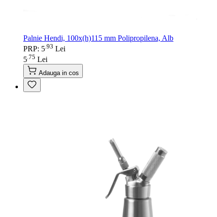
Palnie Hendi, 100x(h)115 mm Polipropilena, Alb
93
.
PRP: 5
Lei
75
.
5
Lei
Adauga in cos