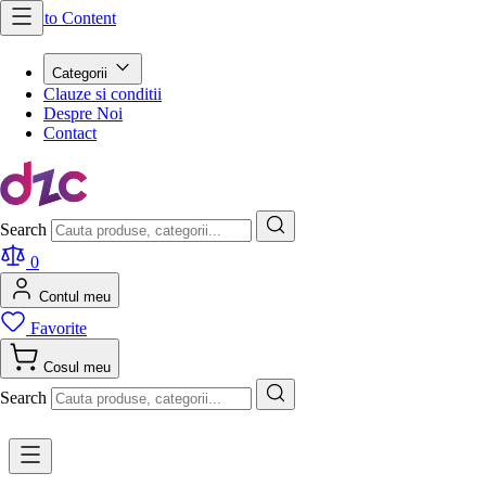
Skip to Content
Categorii
Clauze si conditii
Despre Noi
Contact
Search
0
Contul meu
Favorite
Cosul meu
Search