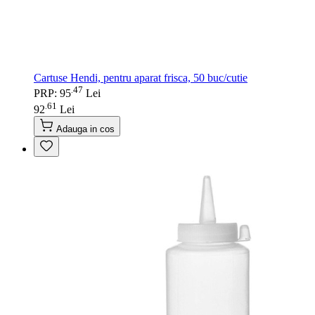
Cartuse Hendi, pentru aparat frisca, 50 buc/cutie
47
.
PRP: 95
Lei
61
.
92
Lei
Adauga in cos