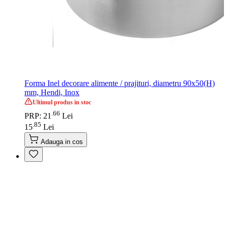
Forma Inel decorare alimente / prajituri, diametru 90x50(H)
mm, Hendi, Inox
Ultimul produs in stoc
66
.
PRP: 21
Lei
85
.
15
Lei
Adauga in cos