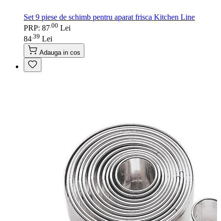
Set 9 piese de schimb pentru aparat frisca Kitchen Line
00
.
PRP: 87
Lei
39
.
84
Lei
Adauga in cos