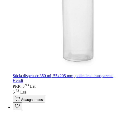
Sticla dispenser 350 ml, 55x205 mm, polietilena transparenta,
Hendi
93
.
PRP: 5
Lei
75
.
5
Lei
Adauga in cos