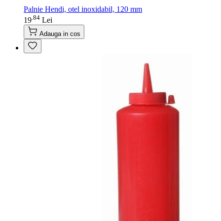
Palnie Hendi, otel inoxidabil, 120 mm
84
.
19
Lei
Adauga in cos