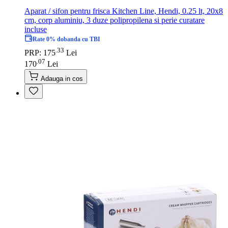
Aparat / sifon pentru frisca Kitchen Line, Hendi, 0.25 lt, 20x8
cm, corp aluminiu, 3 duze polipropilena si perie curatare
incluse
Rate 0% dobanda cu TBI
33
.
PRP: 175
Lei
07
.
170
Lei
Adauga in cos