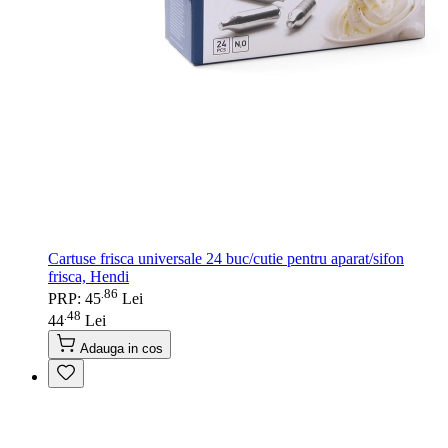
Cartuse frisca universale 24 buc/cutie pentru aparat/sifon
frisca, Hendi
86
.
PRP: 45
Lei
48
.
44
Lei
Adauga in cos