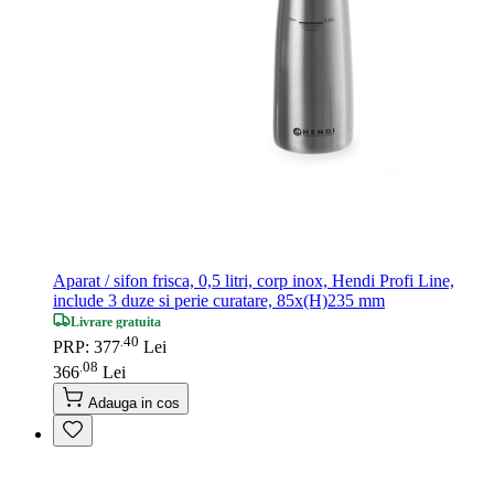
Aparat / sifon frisca, 0,5 litri, corp inox, Hendi Profi Line,
include 3 duze si perie curatare, 85x(H)235 mm
Livrare gratuita
40
.
PRP: 377
Lei
08
.
366
Lei
Adauga in cos