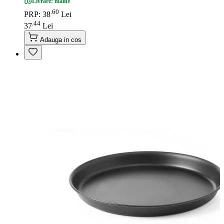
Livrare: maine
60
.
PRP: 38
Lei
44
.
37
Lei
Adauga in cos