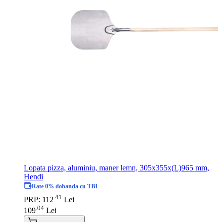
Lopata pizza, aluminiu, maner lemn, 305x355x(L)965 mm,
Hendi
Rate 0% dobanda cu TBI
41
.
PRP: 112
Lei
04
.
109
Lei