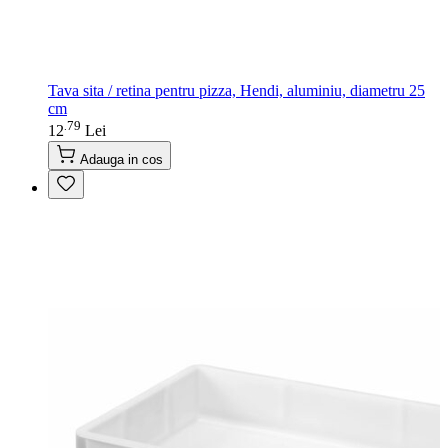
Tava sita / retina pentru pizza, Hendi, aluminiu, diametru 25
cm
79
.
12
Lei
Adauga in cos