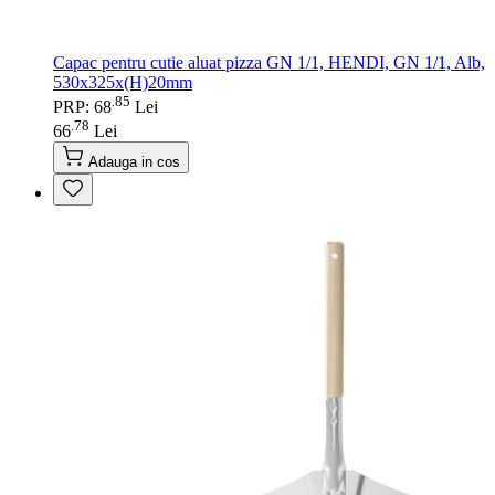
Capac pentru cutie aluat pizza GN 1/1, HENDI, GN 1/1, Alb,
530x325x(H)20mm
85
.
PRP: 68
Lei
78
.
66
Lei
Adauga in cos