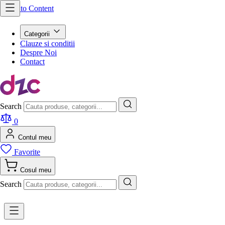
Skip to Content
Categorii
Clauze si conditii
Despre Noi
Contact
Search
0
Contul meu
Favorite
Cosul meu
Search