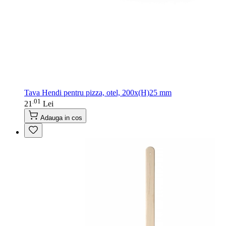
Tava Hendi pentru pizza, otel, 200x(H)25 mm
01
.
21
Lei
Adauga in cos