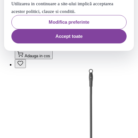
Utilizarea in continuare a site-ului implică acceptarea
acestor politici, clauze si conditii.
Modifica preferinte
Tava sita / retina pentru pizza, Hendi, aluminiu, 450 mm
Accept toate
50
.
PRP: 26
Lei
71
.
25
Lei
Adauga in cos