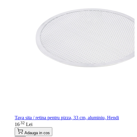
Tava sita / retina pentru pizza, 33 cm, aluminiu, Hendi
32
.
16
Lei
Adauga in cos