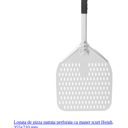
Lopata de pizza patrata perforata cu maner scurt Hendi,
355x710 mm