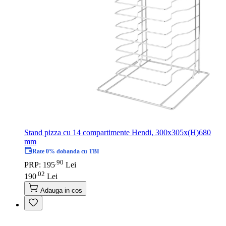
Stand pizza cu 14 compartimente Hendi, 300x305x(H)680
mm
Rate 0% dobanda cu TBI
90
.
PRP: 195
Lei
02
.
190
Lei
Adauga in cos