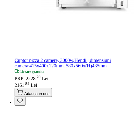
Cuptor pizza 2 camere, 3000w,Hendi , dimensiuni
camera:415x400x120mm, 580x560x(H)435mm
Livrare gratuita
70
.
PRP: 2228
Lei
84
.
2161
Lei
Adauga in cos