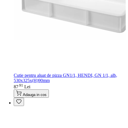
Cutie pentru aluat de pizza GN1/1, HENDI, GN 1/1, alb,
530x325x(H)90mm
91
.
87
Lei
Adauga in cos