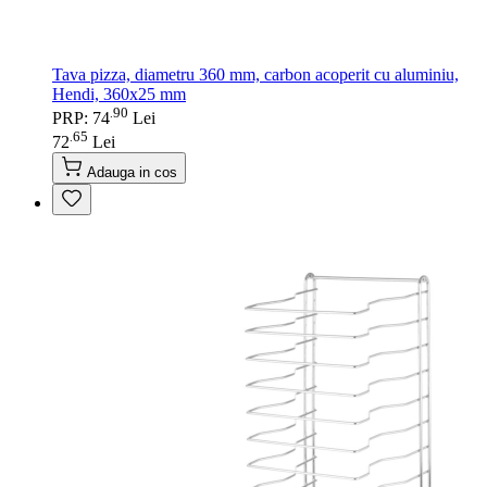
Tava pizza, diametru 360 mm, carbon acoperit cu aluminiu,
Hendi, 360x25 mm
90
.
PRP: 74
Lei
65
.
72
Lei
Adauga in cos