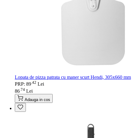
Lopata de pizza patrata cu maner scurt Hendi, 305x660 mm
42
.
PRP: 89
Lei
74
.
86
Lei
Adauga in cos