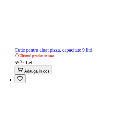
Cutie pentru aluat pizza, capacitate 9 litri
Ultimul produs in stoc
95
.
55
Lei
Adauga in cos