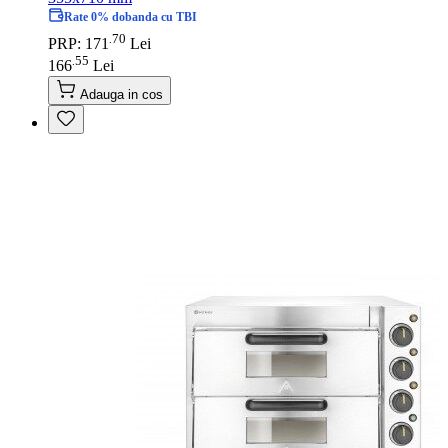
Rate 0% dobanda cu TBI
70
.
PRP: 171
Lei
55
.
166
Lei
Adauga in cos