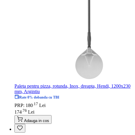
Paleta pentru pizza, rotunda, Inox, dreapta, Hendi, 1200x230
mm, Argintiu
Rate 0% dobanda cu TBI
17
.
PRP: 180
Lei
76
.
174
Lei
Adauga in cos