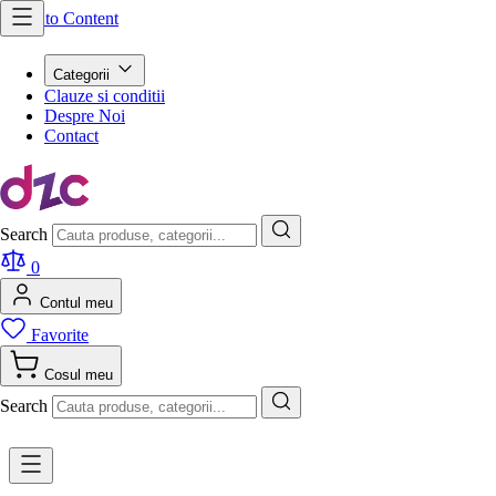
Skip to Content
Categorii
Clauze si conditii
Despre Noi
Contact
Search
0
Contul meu
Favorite
Cosul meu
Search