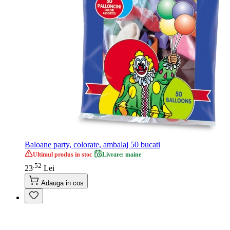
Baloane party, colorate, ambalaj 50 bucati
Ultimul produs in stoc
Livrare: maine
52
.
23
Lei
Adauga in cos