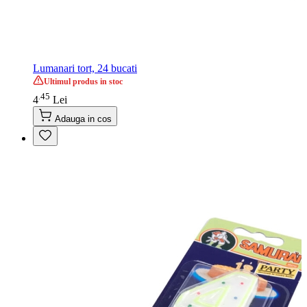
Lumanari tort, 24 bucati
Ultimul produs in stoc
45
.
4
Lei
Adauga in cos