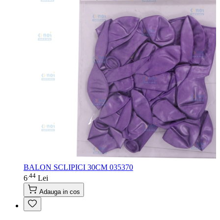
BALON SCLIPICI 30CM 035370
44
.
6
Lei
Adauga in cos