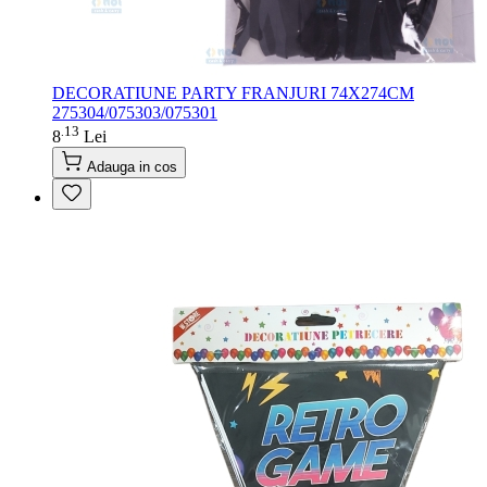
DECORATIUNE PARTY FRANJURI 74X274CM
275304/075303/075301
13
.
8
Lei
Adauga in cos