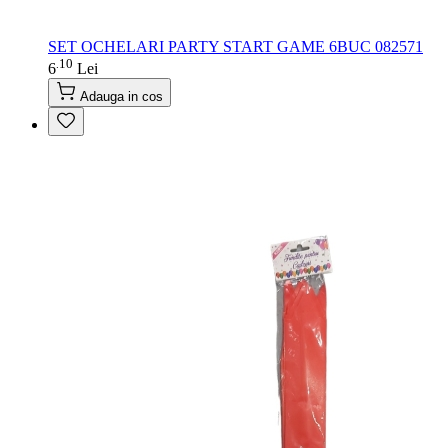
SET OCHELARI PARTY START GAME 6BUC 082571
10
.
6
Lei
Adauga in cos