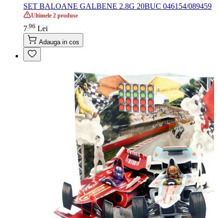
SET BALOANE GALBENE 2.8G 20BUC 046154/089459
Ultimele 2 produse
96
.
7
Lei
Adauga in cos