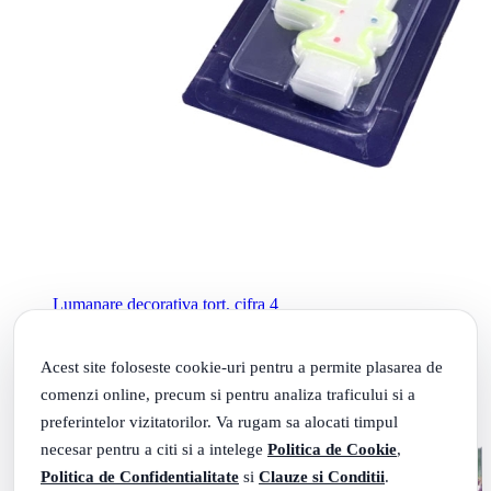
Lumanare decorativa tort, cifra 4
Ultimul produs in stoc
Livrare: maine
23
.
3
Lei
Acest site foloseste cookie-uri pentru a permite plasarea de
Adauga in cos
comenzi online, precum si pentru analiza traficului si a
preferintelor vizitatorilor. Va rugam sa alocati timpul
necesar pentru a citi si a intelege
Politica de Cookie
,
Politica de Confidentialitate
si
Clauze si Conditii
.