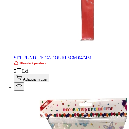
SET FUNDITE CADOURI 5CM 047451
Ultimele 2 produse
77
.
5
Lei
Adauga in cos