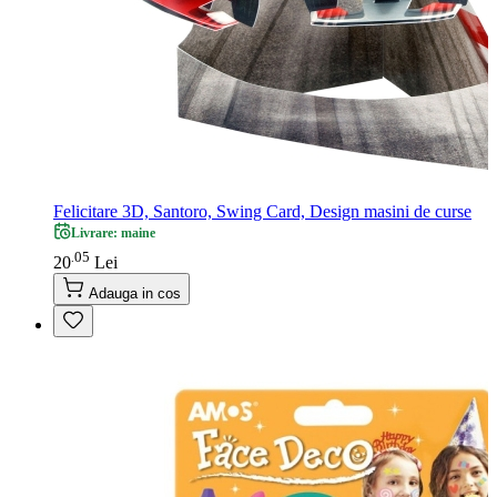
Felicitare 3D, Santoro, Swing Card, Design masini de curse
Livrare: maine
05
.
20
Lei
Adauga in cos