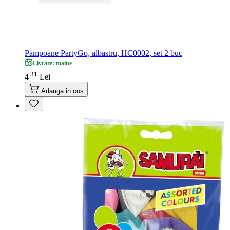
Pampoane PartyGo, albastru, HC0002, set 2 buc
Livrare: maine
31
.
4
Lei
Adauga in cos