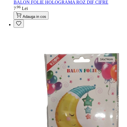
BALON FOLIE HOLOGRAMA ROZ DIF CIFRE
96
.
7
Lei
Adauga in cos