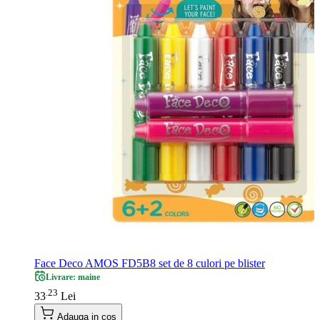
Face Deco AMOS FD5B8 set de 8 culori pe blister
Livrare: maine
23
.
33
Lei
Adauga in cos