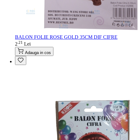
BALON FOLIE ROSE GOLD 35CM DIF CIFRE
21
.
2
Lei
Adauga in cos