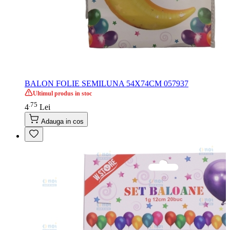
BALON FOLIE SEMILUNA 54X74CM 057937
Ultimul produs in stoc
75
.
4
Lei
Adauga in cos