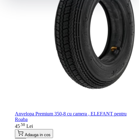
Anvelopa Premium 350-8 cu camera , ELEFANT pentru
Roaba
50
.
45
Lei
Adauga in cos