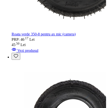
Roata verde 350-8 pentru ax mic (camera)
17
.
PRP: 46
Lei
50
.
45
Lei
Vezi produsul