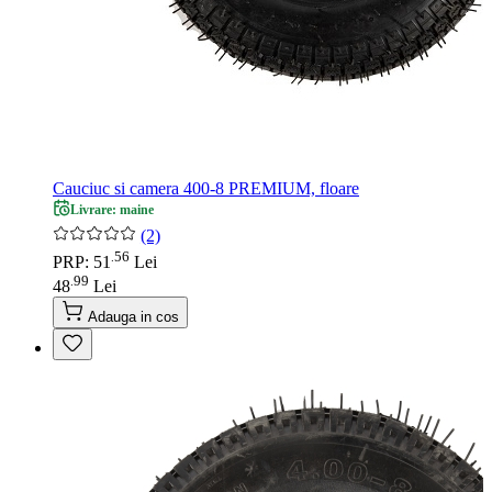
Cauciuc si camera 400-8 PREMIUM, floare
Livrare: maine
(2)
56
.
PRP: 51
Lei
99
.
48
Lei
Adauga in cos