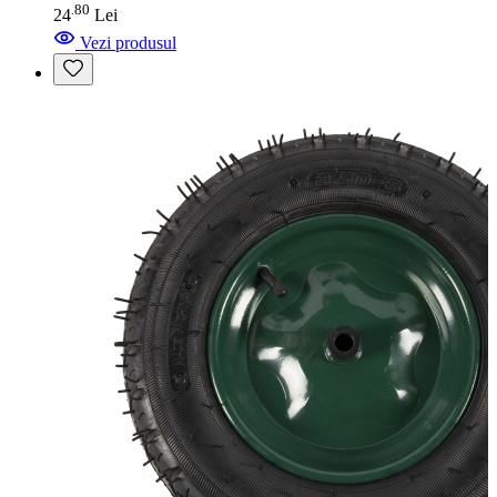
80
.
24
Lei
Vezi produsul