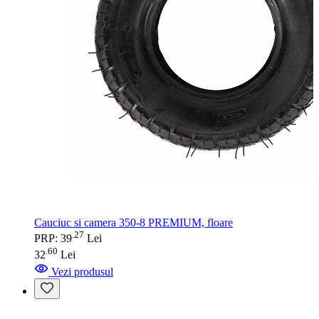
Cauciuc si camera 350-8 PREMIUM, floare
27
.
PRP: 39
Lei
60
.
32
Lei
Vezi produsul