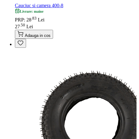
Cauciuc si camera 400-8
Livrare: maine
83
.
PRP: 28
Lei
50
.
27
Lei
Adauga in cos