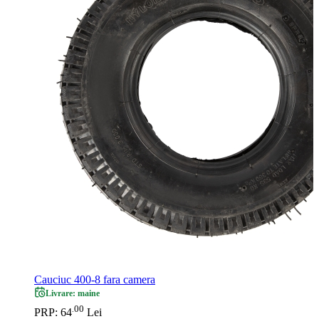
Cauciuc 400-8 fara camera
Livrare: maine
00
.
PRP: 64
Lei