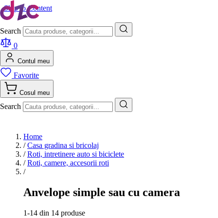
Skip to Content
Search
0
Contul meu
Favorite
Cosul meu
Search
Home
/
Casa gradina si bricolaj
/
Roti, intretinere auto si biciclete
/
Roti, camere, accesorii roti
/
Anvelope simple sau cu camera
1-14 din 14 produse