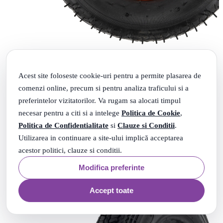
Roata portocalie 350-8 PREMIUM
Acest site foloseste cookie-uri pentru a permite plasarea de
Livrare: maine
comenzi online, precum si pentru analiza traficului si a
(1)
preferintelor vizitatorilor. Va rugam sa alocati timpul
08
.
PRP: 57
Lei
necesar pentru a citi si a intelege
Politica de Cookie
,
99
.
52
Lei
Politica de Confidentialitate
si
Clauze si Conditii
.
Adauga in cos
Utilizarea in continuare a site-ului implică acceptarea
acestor politici, clauze si conditii.
Modifica preferinte
Accept toate