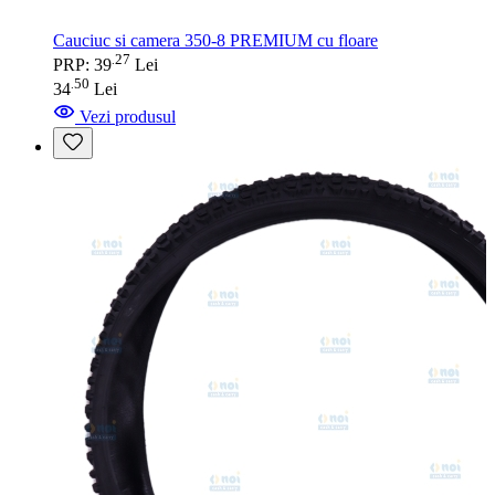
Cauciuc si camera 350-8 PREMIUM cu floare
27
.
PRP: 39
Lei
50
.
34
Lei
Vezi produsul