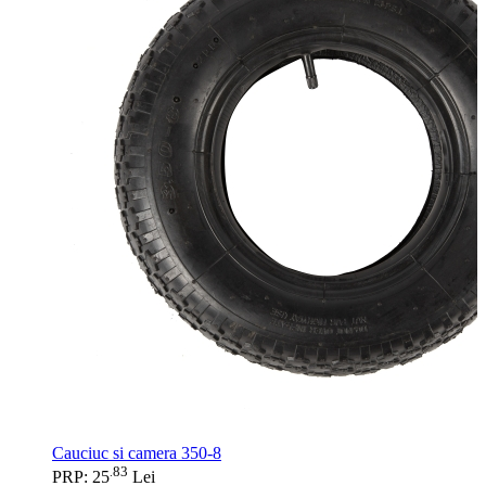
Cauciuc si camera 350-8
83
.
PRP: 25
Lei