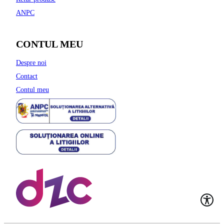
ANPC
CONTUL MEU
Despre noi
Contact
Contul meu