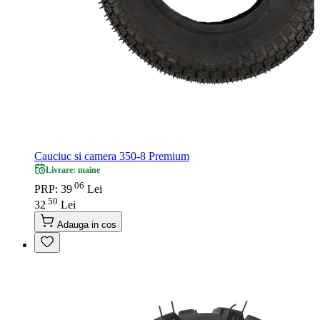
Cauciuc si camera 350-8 Premium
Livrare: maine
06
.
PRP: 39
Lei
50
.
32
Lei
Adauga in cos