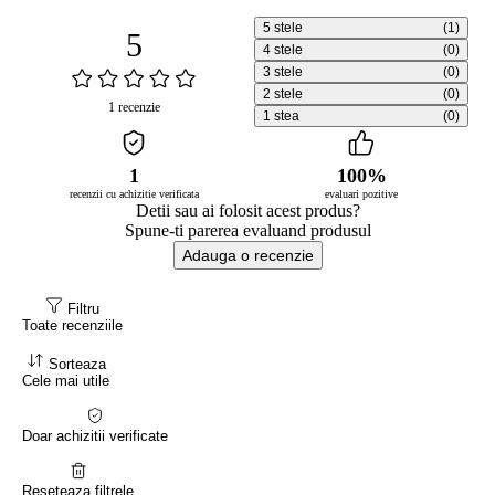
5 stele
(1)
5
4 stele
(0)
3 stele
(0)
2 stele
(0)
1 recenzie
1 stea
(0)
1
100%
recenzii cu achizitie verificata
evaluari pozitive
Detii sau ai folosit acest produs?
Spune-ti parerea evaluand produsul
Adauga o recenzie
Filtru
Toate recenziile
Sorteaza
Cele mai utile
Doar achizitii verificate
Reseteaza filtrele