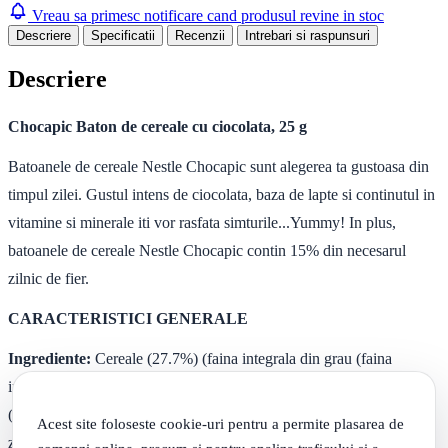
Vreau sa primesc notificare cand produsul revine in stoc
Descriere
Specificatii
Recenzii
Intrebari si raspunsuri
Descriere
Chocapic Baton de cereale cu ciocolata, 25 g
Batoanele de cereale Nestle Chocapic sunt alegerea ta gustoasa din
timpul zilei. Gustul intens de ciocolata, baza de lapte si continutul in
vitamine si minerale iti vor rasfata simturile...Yummy! In plus,
batoanele de cereale Nestle Chocapic contin 15% din necesarul
zilnic de fier.
CARACTERISTICI GENERALE
Ingrediente:
Cereale (27.7%) (faina integrala din grau (faina
integrala din grau (19.6%), faina din grau, faina integrala din orez
(0.9%)), sirop de glucoza, ulei vegetal, pudra de ciocolata (10%) ?
Acest site foloseste cookie-uri pentru a permite plasarea de
zahar, cacao pudra (3.2%)), lapte condensat indulcit (8.8%) (lapte,