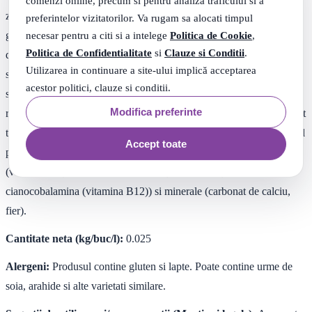
comenzi online, precum si pentru analiza traficului si a
zahar), lapte praf degresat (8.4%), agenti de umezire (sorbitol,
preferintelor vizitatorilor. Va rugam sa alocati timpul
necesar pentru a citi si a intelege
Politica de Cookie
,
glicerina), sirop de zahar invertit, zahar, maltodextrina, dextroza,
Politica de Confidentialitate
si
Clauze si Conditii
.
dextroza, amidon din porumb, emulgator (lecitina din floarea
Utilizarea in continuare a site-ului implică acceptarea
soarelui), sare, extract de malt din orz, antioxidan ti (ascorbat de
acestor politici, clauze si conditii.
sodiu, extract bogat in tocoferol), arome, cacao pudra cu continut
Modifica preferinte
redus de grasime (unt de cacao 10-12%), corector de aciditate (fosfat
trisodic), vitamine (nicotinamida (niacina), pantotenat de calciu (acid
Accept toate
pantotenic), clorhidrat de piridoxina (vitamina B6), riboflavina
(vitamina B2), clorhidrat de tiamina (vitamina B1), acid folic,
cianocobalamina (vitamina B12)) si minerale (carbonat de calciu,
fier).
Cantitate neta (kg/buc/l):
0.025
Alergeni:
Produsul contine gluten si lapte. Poate contine urme de
soia, arahide si alte varietati similare.