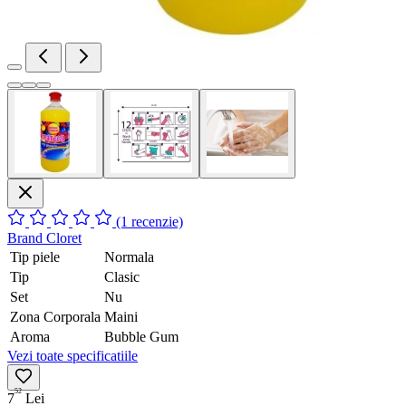
(1 recenzie)
Brand
Cloret
Tip piele
Normala
Tip
Clasic
Set
Nu
Zona Corporala
Maini
Aroma
Bubble Gum
Vezi toate specificatiile
52
7
Lei