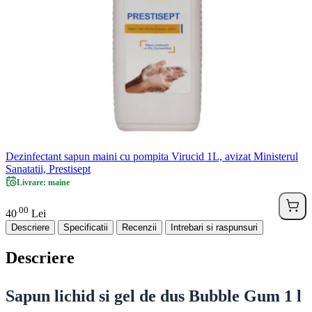
Dezinfectant sapun maini cu pompita Virucid 1L, avizat Ministerul
Sanatatii, Prestisept
Livrare: maine
00
.
40
Lei
Descriere
Specificatii
Recenzii
Intrebari si raspunsuri
Descriere
Sapun lichid si gel de dus Bubble Gum 1 l