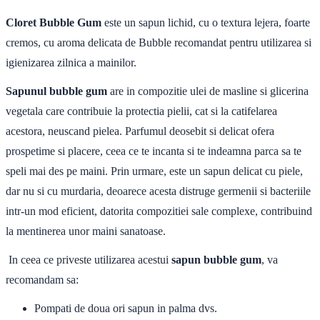
Cloret Bubble Gum
este un sapun lichid, cu o textura lejera, foarte
cremos, cu aroma delicata de Bubble recomandat pentru utilizarea si
igienizarea zilnica a mainilor.
Sapunul bubble gum
are in compozitie ulei de masline si glicerina
vegetala care contribuie la protectia pielii, cat si la catifelarea
acestora, neuscand pielea. Parfumul deosebit si delicat ofera
prospetime si placere, ceea ce te incanta si te indeamna parca sa te
speli mai des pe maini. Prin urmare, este un sapun delicat cu piele,
dar nu si cu murdaria, deoarece acesta distruge germenii si bacteriile
intr-un mod eficient, datorita compozitiei sale complexe, contribuind
la mentinerea unor maini sanatoase.
In ceea ce priveste utilizarea acestui
sapun bubble gum
, va
recomandam sa:
Pompati de doua ori sapun in palma dvs.