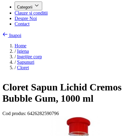
Categorii
Clauze si conditii
Despre Noi
Contact
Inapoi
Home
/
Igiena
/
Ingrijire corp
/
Sapunuri
/
Cloret
Cloret Sapun Lichid Cremos
Bubble Gum, 1000 ml
Cod produs:
6426282590796