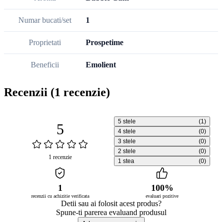
Numar bucati/set
1
Proprietati
Prospetime
Beneficii
Emolient
Recenzii
(1 recenzie)
5 stele
(1)
5
4 stele
(0)
3 stele
(0)
2 stele
(0)
1 recenzie
1 stea
(0)
1
100%
recenzii cu achizitie verificata
evaluari pozitive
Detii sau ai folosit acest produs?
Spune-ti parerea evaluand produsul