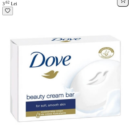
62
.
3
Lei