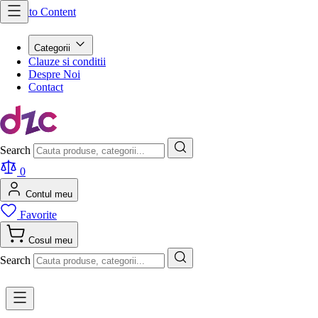
Skip to Content
Categorii
Clauze si conditii
Despre Noi
Contact
Search
0
Contul meu
Favorite
Cosul meu
Search