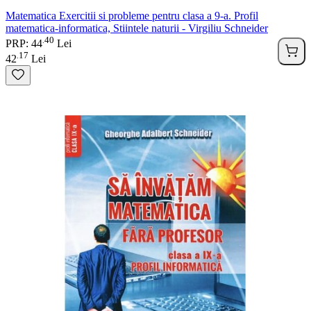
Matematica Exercitii si probleme pentru clasa a 9-a. Profil
matematica-informatica, Stiintele naturii - Virgiliu Schneider
40
.
PRP: 44
Lei
17
.
42
Lei