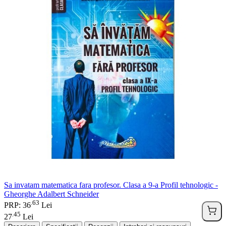
Sa invatam matematica fara profesor. Clasa a 9-a Profil tehnologic -
Gheorghe Adalbert Schneider
63
.
PRP: 36
Lei
45
.
27
Lei