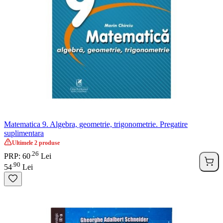
Matematica 9. Algebra, geometrie, trigonometrie. Pregatire
suplimentara
Ultimele 2 produse
26
.
PRP: 60
Lei
90
.
54
Lei