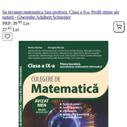
Sa invatam matematica fara profesor. Clasa a 9-a. Profil stiinte ale
naturii - Gheorghe Adalbert Schneider
96
.
PRP: 39
Lei
45
.
27
Lei