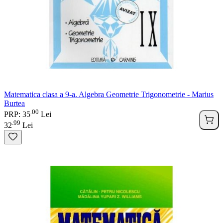
Matematica clasa a 9-a. Algebra Geometrie Trigonometrie - Marius
Burtea
00
.
PRP: 35
Lei
99
.
32
Lei