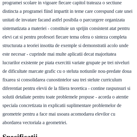
programei scolare in vigoare fiecare capitol trateaza o sectiune
distincta a programei fiind impartit in teme care corespund cate unei
unitati de invatare facand astfel posibila o parcurgere organizata
sistematizata a materiei - constituie un sprijin consistent atat pentru
elevi cat si pentru profesori fiecare tema ofera o sinteza completa
structurata a teoriei insotita de exemple si demonstratii acolo unde
este necesar - cuprinde mai multe aplicatii decat majoritatea
lucrarilor existente pe piata exercitii variate grupate pe trei niveluri
de dificultate marcate grafic cu o steluta notiunile nou-predate doua
fixarea si consolidarea cunostintelor sau trei stelute curriculum
diferentiat pentru elevii de la filiera teoretica - contine raspunsuri si
solutii detaliate pentru toate problemele propuse - acorda o atentie
speciala concretizata in explicatii suplimentare problemelor de
geometrie pentru a face mai usoara acomodarea elevilor cu
abordarea vectoriala a geometriei.
Specificatii