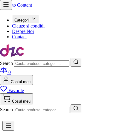
Skip to Content
Categorii
Clauze si conditii
Despre Noi
Contact
Search
0
Contul meu
Favorite
Cosul meu
Search