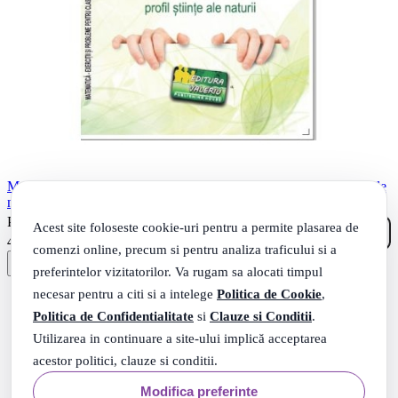
Matematica Exercitii si probleme pentru clasa a 9-a. Profil stiinte ale
naturii - Virgiliu Schneider
40
.
PRP: 44
Lei
Acest site foloseste cookie-uri pentru a permite plasarea de
17
.
42
Lei
comenzi online, precum si pentru analiza traficului si a
preferintelor vizitatorilor. Va rugam sa alocati timpul
necesar pentru a citi si a intelege
Politica de Cookie
,
Politica de Confidentialitate
si
Clauze si Conditii
.
Utilizarea in continuare a site-ului implică acceptarea
acestor politici, clauze si conditii.
Modifica preferinte