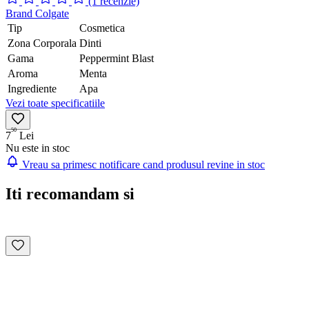
(1 recenzie)
Brand
Colgate
Tip
Cosmetica
Zona Corporala
Dinti
Gama
Peppermint Blast
Aroma
Menta
Ingrediente
Apa
Vezi toate specificatiile
50
7
Lei
Nu este in stoc
Vreau sa primesc notificare cand produsul revine in stoc
Iti recomandam si