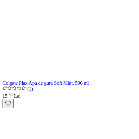
Colgate Plax Apa de gura Soft Mint, 500 ml
(1)
70
.
15
Lei