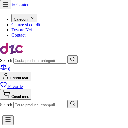
Skip to Content
Categorii
Clauze si conditii
Despre Noi
Contact
Search
0
Contul meu
Favorite
Cosul meu
Search