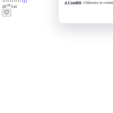
(1)
si Conditii
. Utilizarea in conti
28
.
20
Lei