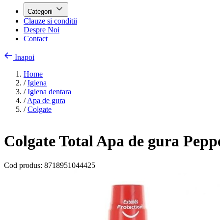
Categorii
Clauze si conditii
Despre Noi
Contact
Inapoi
Home
/
Igiena
/
Igiena dentara
/
Apa de gura
/
Colgate
Colgate Total Apa de gura Pepp
Cod produs:
8718951044425