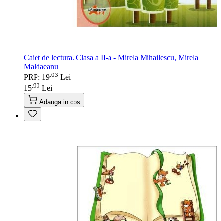
Caiet de lectura. Clasa a II-a - Mirela Mihailescu, Mirela
Maldaeanu
03
.
PRP: 19
Lei
99
.
15
Lei
Adauga in cos