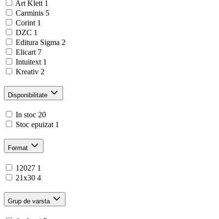
Art Klett
1
Carminis
5
Corint
1
DZC
1
Editura Sigma
2
Elicart
7
Intuitext
1
Kreativ
2
Disponibilitate
In stoc
20
Stoc epuizat
1
Format
12027
1
21x30
4
Grup de varsta