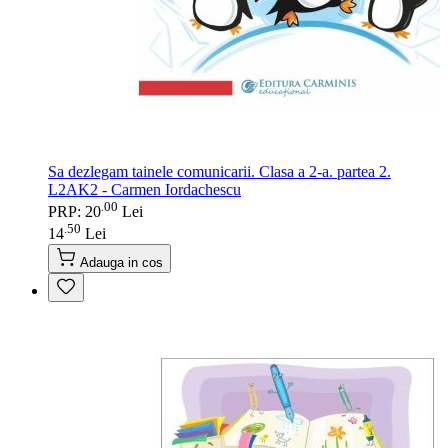
Sa dezlegam tainele comunicarii. Clasa a 2-a. partea 2.
L2AK2 - Carmen Iordachescu
00
.
PRP: 20
Lei
50
.
14
Lei
Adauga in cos