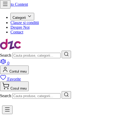
Skip to Content
Categorii
Clauze si conditii
Despre Noi
Contact
Search
0
Contul meu
Favorite
Cosul meu
Search