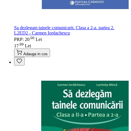
Sa dezlegam tainele comunicarii. Clasa a 2-a. partea 2.
L2ED2 - Carmen Iordachescu
00
.
PRP: 20
Lei
99
.
17
Lei
Adauga in cos