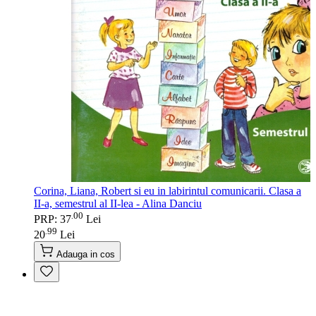
Corina, Liana, Robert si eu in labirintul comunicarii. Clasa a
II-a, semestrul al II-lea - Alina Danciu
00
.
PRP: 37
Lei
99
.
20
Lei
Adauga in cos