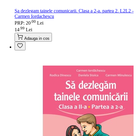
Sa dezlegam tainele comunicarii. Clasa a 2-a. partea 2. L2L2 -
Carmen Iordachescu
00
.
PRP: 20
Lei
99
.
14
Lei
Adauga in cos