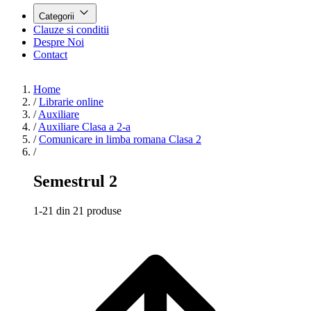
Categorii
Clauze si conditii
Despre Noi
Contact
Home
/
Librarie online
/
Auxiliare
/
Auxiliare Clasa a 2-a
/
Comunicare in limba romana Clasa 2
/
Semestrul 2
1-21 din 21 produse