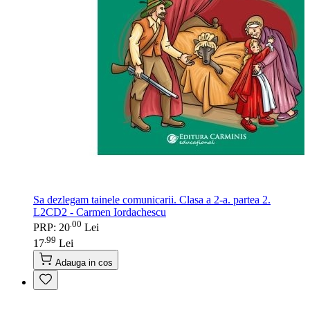
Sa dezlegam tainele comunicarii. Clasa a 2-a. partea 2.
L2CD2 - Carmen Iordachescu
00
.
PRP: 20
Lei
99
.
17
Lei
Adauga in cos