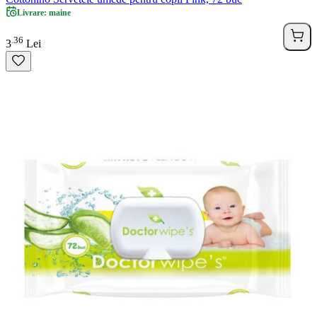
Livrare: maine
36
.
3
Lei