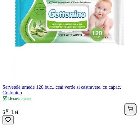
Servetele umede 120 buc., ceai verde si castravete, cu capac,
Cottonino
Livrare: maine
81
.
6
Lei