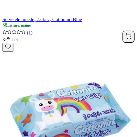
Servetele umede, 72 buc, Cottonino Blue
Livrare: maine
(1)
36
.
3
Lei