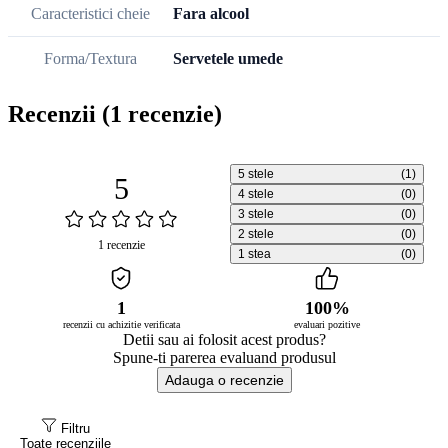
Caracteristici cheie
Fara alcool
Forma/Textura
Servetele umede
Recenzii
(1 recenzie)
5 stele
(1)
5
4 stele
(0)
3 stele
(0)
2 stele
(0)
1 recenzie
1 stea
(0)
1
100%
recenzii cu achizitie verificata
evaluari pozitive
Detii sau ai folosit acest produs?
Spune-ti parerea evaluand produsul
Adauga o recenzie
Filtru
Toate recenziile