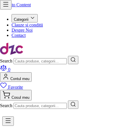
Skip to Content
Categorii
Clauze si conditii
Despre Noi
Contact
Search
0
Contul meu
Favorite
Cosul meu
Search