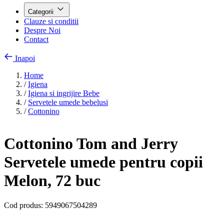
Categorii
Clauze si conditii
Despre Noi
Contact
Inapoi
Home
/
Igiena
/
Igiena si ingrijire Bebe
/
Servetele umede bebelusi
/
Cottonino
Cottonino Tom and Jerry
Servetele umede pentru copii
Melon, 72 buc
Cod produs:
5949067504289