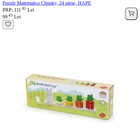
Puzzle Matematica Chunky, 24 piese, HAPE
41
.
PRP: 111
Lei
43
.
99
Lei