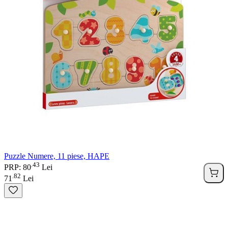
Puzzle Numere, 11 piese, HAPE
43
.
PRP: 80
Lei
82
.
71
Lei