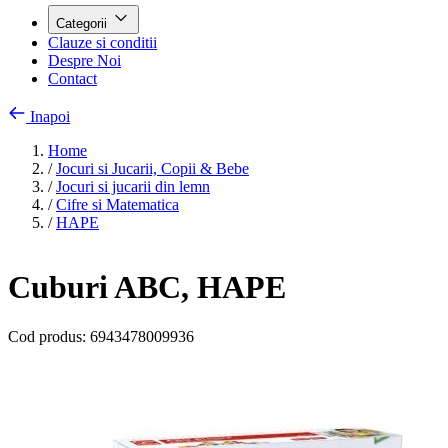
Categorii
Clauze si conditii
Despre Noi
Contact
Inapoi
Home
/
Jocuri si Jucarii, Copii & Bebe
/
Jocuri si jucarii din lemn
/
Cifre si Matematica
/
HAPE
Cuburi ABC, HAPE
Cod produs:
6943478009936