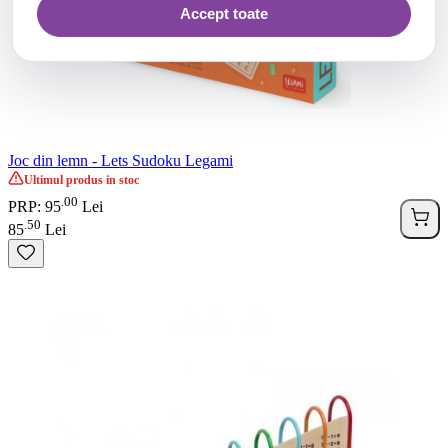
Accept toate
Joc din lemn - Lets Sudoku Legami
Ultimul produs in stoc
00
.
PRP: 95
Lei
50
.
85
Lei