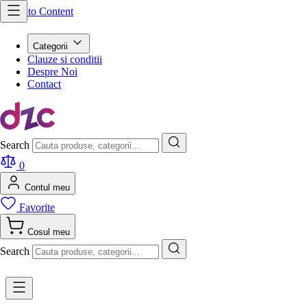
Skip to Content
Categorii
Clauze si conditii
Despre Noi
Contact
Search
0
Contul meu
Favorite
Cosul meu
Search