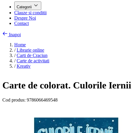
Categorii
Clauze si conditii
Despre Noi
Contact
Inapoi
Home
/
Librarie online
/
Carti de Craciun
/
Carte de activitati
/
Kreativ
Carte de colorat. Culorile Iernii
Cod produs:
9786066469548