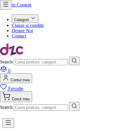
Skip to Content
Categorii
Clauze si conditii
Despre Noi
Contact
Search
0
Contul meu
Favorite
Cosul meu
Search